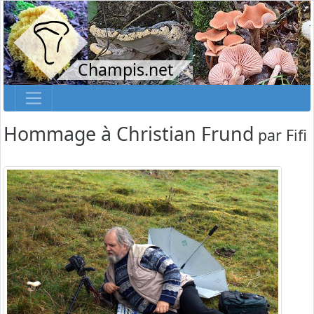
Champis.net
Hommage à Christian Frund
par
Fifi