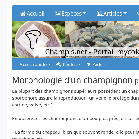
Accueil
Espèces
Articles
Champis.net
- Portail myco
Accès rapide
Règles
Aide
Morphologie d'un champignon
p
La plupart des champignons supérieurs possèdent un chapea
sporophore assure la reproduction, un voile le protège duran
cortine, volve, etc.).
En observant les champignons d'un peu plus près, on se rend
- La forme du chapeau: bien que souvent ronde, elle peut ê
pelucheux, etc.