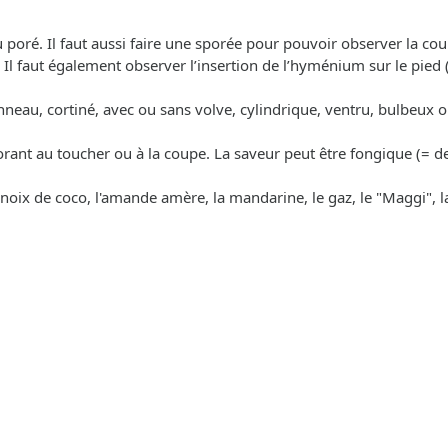
 ou poré. Il faut aussi faire une sporée pour pouvoir observer la c
. Il faut également observer l’insertion de l’hyménium sur le pied (d
 anneau, cortiné, avec ou sans volve, cylindrique, ventru, bulbeux o
lorant au toucher ou à la coupe. La saveur peut être fongique (= d
a noix de coco, l'amande amère, la mandarine, le gaz, le "Maggi", la r