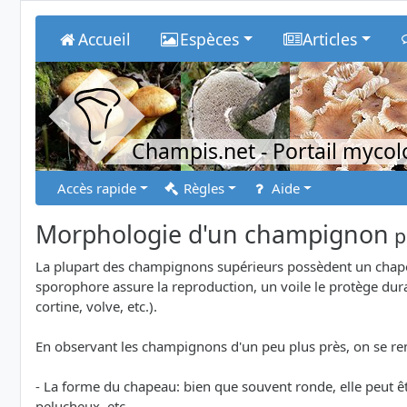
Accueil
Espèces
Articles
Champis.net
- Portail myco
Accès rapide
Règles
Aide
Morphologie d'un champignon
p
La plupart des champignons supérieurs possèdent un chapea
sporophore assure la reproduction, un voile le protège duran
cortine, volve, etc.).
En observant les champignons d'un peu plus près, on se rend
- La forme du chapeau: bien que souvent ronde, elle peut ê
pelucheux, etc.