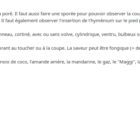
 ou poré. Il faut aussi faire une sporée pour pouvoir observer la c
. Il faut également observer l’insertion de l’hyménium sur le pied (d
 anneau, cortiné, avec ou sans volve, cylindrique, ventru, bulbeux o
lorant au toucher ou à la coupe. La saveur peut être fongique (= d
a noix de coco, l'amande amère, la mandarine, le gaz, le "Maggi", la r