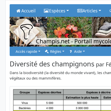
Accueil
Espèces
Articles
Champis.net
- Portail myco
Accès rapide
Règles
Aide
Diversité des champignons
par
Fé
Dans la biodiversité (la diversité du monde vivant), les c
végétaux ou des mammifères.