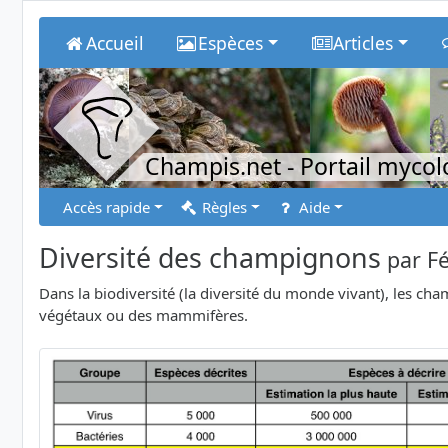
Accueil
Espèces
Articles
Champis.net
- Portail myco
Accès rapide
Règles
Aide
Diversité des champignons
par
Fé
Dans la biodiversité (la diversité du monde vivant), les c
végétaux ou des mammifères.