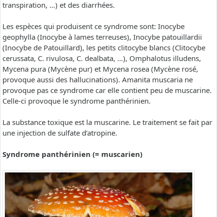
transpiration, …) et des diarrhées.
Les espèces qui produisent ce syndrome sont: Inocybe
geophylla (Inocybe à lames terreuses), Inocybe patouillardii
(Inocybe de Patouillard), les petits clitocybe blancs (Clitocybe
cerussata, C. rivulosa, C. dealbata, …), Omphalotus illudens,
Mycena pura (Mycène pur) et Mycena rosea (Mycène rosé,
provoque aussi des hallucinations). Amanita muscaria ne
provoque pas ce syndrome car elle contient peu de muscarine.
Celle-ci provoque le syndrome panthérinien.
La substance toxique est la muscarine. Le traitement se fait par
une injection de sulfate d’atropine.
Syndrome panthérinien (= muscarien)