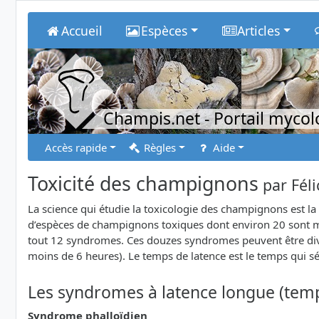
Accueil
Espèces
Articles
Champis.net
- Portail myco
Accès rapide
Règles
Aide
Toxicité des champignons
par
Fél
La science qui étudie la toxicologie des champignons est la
d’espèces de champignons toxiques dont environ 20 sont mo
tout 12 syndromes. Ces douzes syndromes peuvent être divis
moins de 6 heures). Le temps de latence est le temps qui 
Les syndromes à latence longue (temp
Syndrome phalloïdien