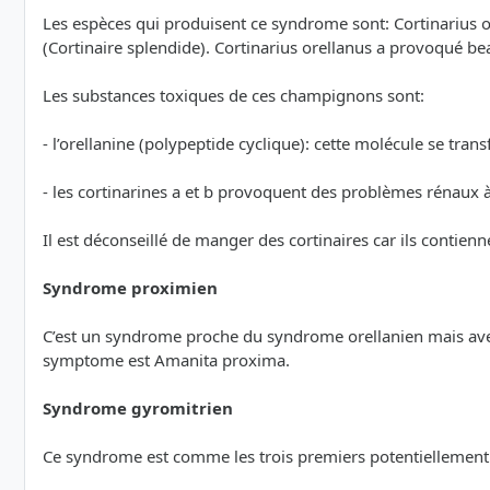
Les espèces qui produisent ce syndrome sont: Cortinarius or
(Cortinaire splendide). Cortinarius orellanus a provoqué b
Les substances toxiques de ces champignons sont:
- l’orellanine (polypeptide cyclique): cette molécule se tran
- les cortinarines a et b provoquent des problèmes rénaux 
Il est déconseillé de manger des cortinaires car ils contie
Syndrome proximien
C’est un syndrome proche du syndrome orellanien mais avec
symptome est Amanita proxima.
Syndrome gyromitrien
Ce syndrome est comme les trois premiers potentiellement m