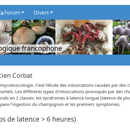
Forum
Divers
logique francophone
icien Corbat
 mycotoxicologie. C’est l’étude des intoxications causées par des 
rtels. Les différents types d’intoxications provoqués par des 
és en 2 classes: les syndromes à latence longue (latence de plus
sépare l’ingestion du champignon et les premiers symptomes.
s de latence > 6 heures)