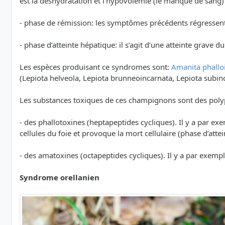
est la déshydratation et l’hypovolémie (le manque de sang
- phase de rémission: les symptômes précédents régressen
- phase d’atteinte hépatique: il s’agit d’une atteinte grave 
Les espèces produisant ce syndromes sont:
Amanita phallo
(Lepiota helveola, Lepiota brunneoincarnata, Lepiota subin
Les substances toxiques de ces champignons sont des poly
- des phallotoxines (heptapeptides cycliques). Il y a par e
cellules du foie et provoque la mort cellulaire (phase d’atte
- des amatoxines (octapeptides cycliques). Il y a par exemp
Syndrome orellanien