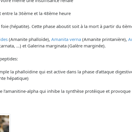
) voire même une insuffisance rénale
t entre la 36ème et la 48ème heure
du foie (hépatite). Cette phase aboutit soit à la mort à partir du 6
ides
(Amanite phalloïde),
Amanita verna
(Amanite printanière),
A
carnata, …) et Galerina marginata (Galère marginée).
peptides:
xemple la phalloïdine qui est active dans la phase d’attaque diges
inte hépatique)
le l’amanitine-alpha qui inhibe la synthèse protéique et provoque 