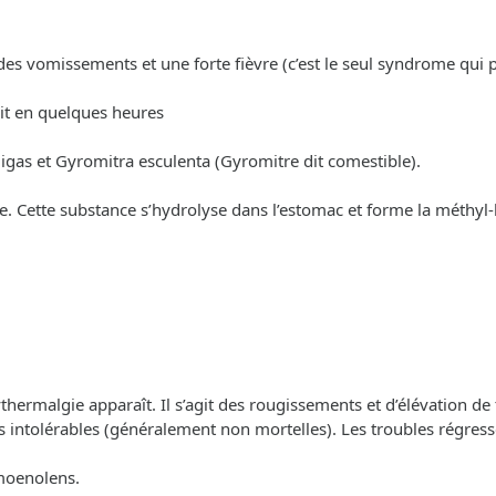
des vomissements et une forte fièvre (c’est le seul syndrome qui p
uit en quelques heures
gas et Gyromitra esculenta (Gyromitre dit comestible).
. Cette substance s’hydrolyse dans l’estomac et forme la méthyl-
hermalgie apparaît. Il s’agit des rougissements et d’élévation de 
 intolérables (généralement non mortelles). Les troubles régress
moenolens.