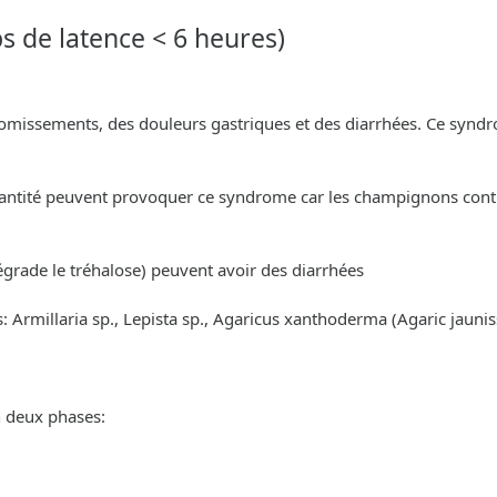
s de latence < 6 heures)
missements, des douleurs gastriques et des diarrhées. Ce syndr
ntité peuvent provoquer ce syndrome car les champignons contie
égrade le tréhalose) peuvent avoir des diarrhées
s: Armillaria sp., Lepista sp., Agaricus xanthoderma (Agaric jaunis
n deux phases: