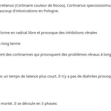
ellanus (Cortinaire couleur de Rocou), Cortinarius speciosissimus
eaucoup d’intoxications en Pologne.
sforme en radical libre et provoque des inhibitions rénales
à long terme
nnent des cortinarines qui provoquent des problèmes rénaux à lon
 un temps de latence plus court. Il n’y a pas de diahrées provoq
ortel. Il se déroule en 3 phases: