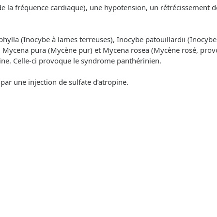
 la fréquence cardiaque), une hypotension, un rétrécissement de l
lla (Inocybe à lames terreuses), Inocybe patouillardii (Inocybe de
ens, Mycena pura (Mycène pur) et Mycena rosea (Mycène rosé, prov
ne. Celle-ci provoque le syndrome panthérinien.
par une injection de sulfate d’atropine.