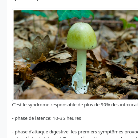
C’est le syndrome responsable de plus de 90% des intoxicati
- phase de latence: 10-35 heures
- phase d’attaque digestive: les premiers symptômes provo