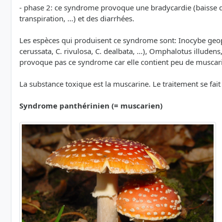
- phase 2: ce syndrome provoque une bradycardie (baisse de
transpiration, …) et des diarrhées.
Les espèces qui produisent ce syndrome sont: Inocybe geophy
cerussata, C. rivulosa, C. dealbata, …), Omphalotus illud
provoque pas ce syndrome car elle contient peu de muscari
La substance toxique est la muscarine. Le traitement se fait 
Syndrome panthérinien (= muscarien)