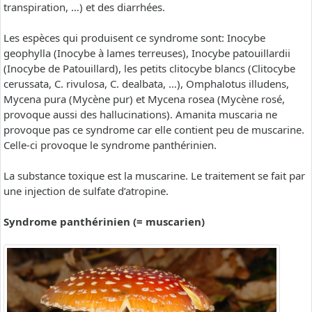
transpiration, …) et des diarrhées.
Les espèces qui produisent ce syndrome sont: Inocybe
geophylla (Inocybe à lames terreuses), Inocybe patouillardii
(Inocybe de Patouillard), les petits clitocybe blancs (Clitocybe
cerussata, C. rivulosa, C. dealbata, …), Omphalotus illudens,
Mycena pura (Mycène pur) et Mycena rosea (Mycène rosé,
provoque aussi des hallucinations). Amanita muscaria ne
provoque pas ce syndrome car elle contient peu de muscarine.
Celle-ci provoque le syndrome panthérinien.
La substance toxique est la muscarine. Le traitement se fait par
une injection de sulfate d’atropine.
Syndrome panthérinien (= muscarien)