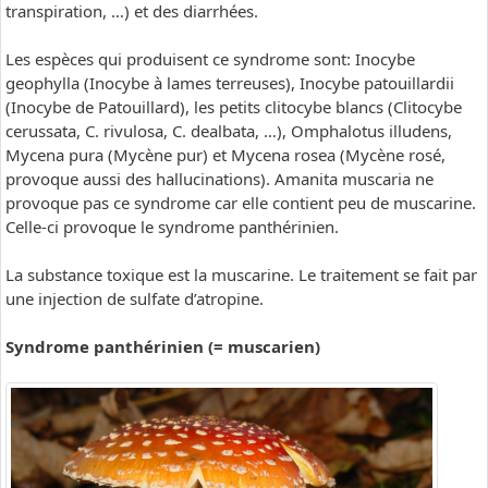
transpiration, …) et des diarrhées.
Les espèces qui produisent ce syndrome sont: Inocybe
geophylla (Inocybe à lames terreuses), Inocybe patouillardii
(Inocybe de Patouillard), les petits clitocybe blancs (Clitocybe
cerussata, C. rivulosa, C. dealbata, …), Omphalotus illudens,
Mycena pura (Mycène pur) et Mycena rosea (Mycène rosé,
provoque aussi des hallucinations). Amanita muscaria ne
provoque pas ce syndrome car elle contient peu de muscarine.
Celle-ci provoque le syndrome panthérinien.
La substance toxique est la muscarine. Le traitement se fait par
une injection de sulfate d’atropine.
Syndrome panthérinien (= muscarien)