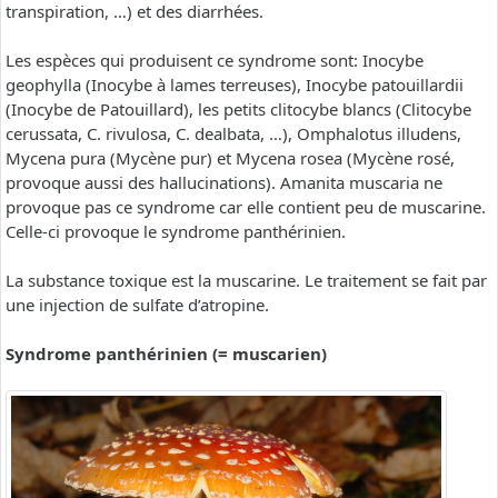
transpiration, …) et des diarrhées.
Les espèces qui produisent ce syndrome sont: Inocybe
geophylla (Inocybe à lames terreuses), Inocybe patouillardii
(Inocybe de Patouillard), les petits clitocybe blancs (Clitocybe
cerussata, C. rivulosa, C. dealbata, …), Omphalotus illudens,
Mycena pura (Mycène pur) et Mycena rosea (Mycène rosé,
provoque aussi des hallucinations). Amanita muscaria ne
provoque pas ce syndrome car elle contient peu de muscarine.
Celle-ci provoque le syndrome panthérinien.
La substance toxique est la muscarine. Le traitement se fait par
une injection de sulfate d’atropine.
Syndrome panthérinien (= muscarien)