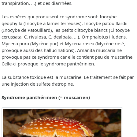
transpiration, …) et des diarrhées.
Les espèces qui produisent ce syndrome sont: Inocybe
geophylla (Inocybe à lames terreuses), Inocybe patouillardii
(Inocybe de Patouillard), les petits clitocybe blancs (Clitocybe
cerussata, C. rivulosa, C. dealbata, …), Omphalotus illudens,
Mycena pura (Mycène pur) et Mycena rosea (Mycène rosé,
provoque aussi des hallucinations). Amanita muscaria ne
provoque pas ce syndrome car elle contient peu de muscarine.
Celle-ci provoque le syndrome panthérinien.
La substance toxique est la muscarine. Le traitement se fait par
une injection de sulfate d’atropine.
Syndrome panthérinien (= muscarien)