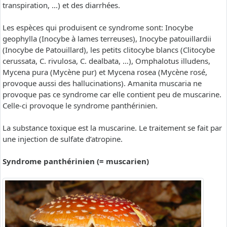
transpiration, …) et des diarrhées.
Les espèces qui produisent ce syndrome sont: Inocybe
geophylla (Inocybe à lames terreuses), Inocybe patouillardii
(Inocybe de Patouillard), les petits clitocybe blancs (Clitocybe
cerussata, C. rivulosa, C. dealbata, …), Omphalotus illudens,
Mycena pura (Mycène pur) et Mycena rosea (Mycène rosé,
provoque aussi des hallucinations). Amanita muscaria ne
provoque pas ce syndrome car elle contient peu de muscarine.
Celle-ci provoque le syndrome panthérinien.
La substance toxique est la muscarine. Le traitement se fait par
une injection de sulfate d’atropine.
Syndrome panthérinien (= muscarien)