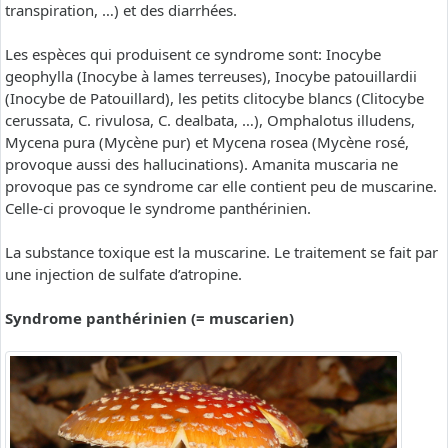
transpiration, …) et des diarrhées.
Les espèces qui produisent ce syndrome sont: Inocybe
geophylla (Inocybe à lames terreuses), Inocybe patouillardii
(Inocybe de Patouillard), les petits clitocybe blancs (Clitocybe
cerussata, C. rivulosa, C. dealbata, …), Omphalotus illudens,
Mycena pura (Mycène pur) et Mycena rosea (Mycène rosé,
provoque aussi des hallucinations). Amanita muscaria ne
provoque pas ce syndrome car elle contient peu de muscarine.
Celle-ci provoque le syndrome panthérinien.
La substance toxique est la muscarine. Le traitement se fait par
une injection de sulfate d’atropine.
Syndrome panthérinien (= muscarien)