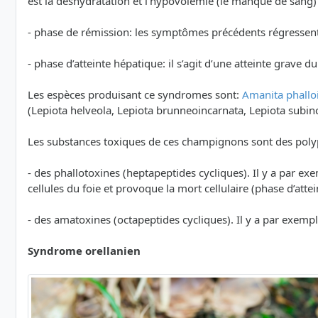
est la déshydratation et l’hypovolémie (le manque de sang
- phase de rémission: les symptômes précédents régressen
- phase d’atteinte hépatique: il s’agit d’une atteinte grave 
Les espèces produisant ce syndromes sont:
Amanita phallo
(Lepiota helveola, Lepiota brunneoincarnata, Lepiota subin
Les substances toxiques de ces champignons sont des poly
- des phallotoxines (heptapeptides cycliques). Il y a par e
cellules du foie et provoque la mort cellulaire (phase d’atte
- des amatoxines (octapeptides cycliques). Il y a par exemp
Syndrome orellanien