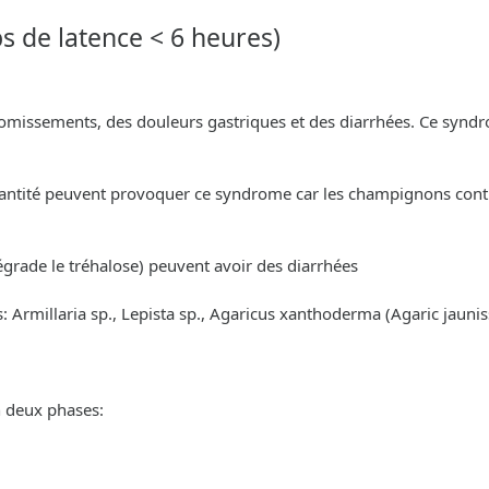
s de latence < 6 heures)
missements, des douleurs gastriques et des diarrhées. Ce syndr
ntité peuvent provoquer ce syndrome car les champignons contie
égrade le tréhalose) peuvent avoir des diarrhées
s: Armillaria sp., Lepista sp., Agaricus xanthoderma (Agaric jaunis
n deux phases: