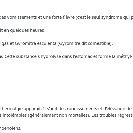
des vomissements et une forte fièvre (c’est le seul syndrome qui p
uit en quelques heures
gas et Gyromitra esculenta (Gyromitre dit comestible).
. Cette substance s’hydrolyse dans l’estomac et forme la méthyl-
hermalgie apparaît. Il s’agit des rougissements et d’élévation de 
 intolérables (généralement non mortelles). Les troubles régress
moenolens.