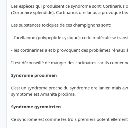
Les espèces qui produisent ce syndrome sont: Cortinarius or
(Cortinaire splendide). Cortinarius orellanus a provoqué b
Les substances toxiques de ces champignons sont:
- l’orellanine (polypeptide cyclique): cette molécule se tran
- les cortinarines a et b provoquent des problèmes rénaux 
Il est déconseillé de manger des cortinaires car ils contie
Syndrome proximien
C’est un syndrome proche du syndrome orellanien mais avec
symptome est Amanita proxima.
Syndrome gyromitrien
Ce syndrome est comme les trois premiers potentiellement m