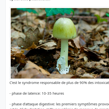
C’est le syndrome responsable de plus de 90% des intoxicati
- phase de latence: 10-35 heures
- phase d’attaque digestive: les premiers symptômes provo