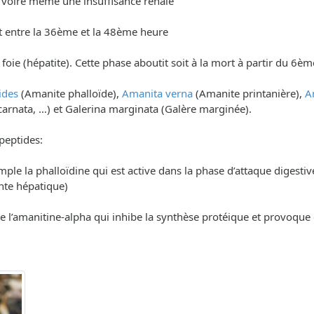
) voire même une insuffisance rénale
t entre la 36ème et la 48ème heure
du foie (hépatite). Cette phase aboutit soit à la mort à partir du 6
ides
(Amanite phalloïde),
Amanita verna
(Amanite printanière),
A
carnata, …) et Galerina marginata (Galère marginée).
peptides:
xemple la phalloïdine qui est active dans la phase d’attaque diges
inte hépatique)
le l’amanitine-alpha qui inhibe la synthèse protéique et provoque 