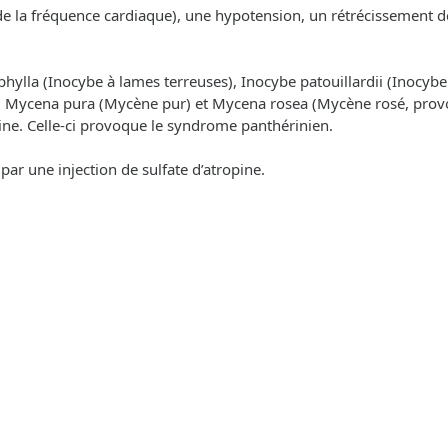
 la fréquence cardiaque), une hypotension, un rétrécissement de l
lla (Inocybe à lames terreuses), Inocybe patouillardii (Inocybe de
ens, Mycena pura (Mycène pur) et Mycena rosea (Mycène rosé, prov
ne. Celle-ci provoque le syndrome panthérinien.
par une injection de sulfate d’atropine.