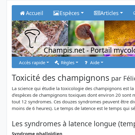
Accueil
Espèces
Articles
Champis.net
- Portail myco
Accès rapide
Règles
Aide
Toxicité des champignons
par
Fél
La science qui étudie la toxicologie des champignons est la
d’espèces de champignons toxiques dont environ 20 sont mo
tout 12 syndromes. Ces douzes syndromes peuvent être divis
moins de 6 heures). Le temps de latence est le temps qui 
Les syndromes à latence longue (temp
Syndrome phalloïdien