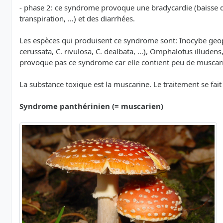
- phase 2: ce syndrome provoque une bradycardie (baisse de
transpiration, …) et des diarrhées.
Les espèces qui produisent ce syndrome sont: Inocybe geophy
cerussata, C. rivulosa, C. dealbata, …), Omphalotus illud
provoque pas ce syndrome car elle contient peu de muscari
La substance toxique est la muscarine. Le traitement se fait 
Syndrome panthérinien (= muscarien)