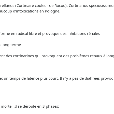
ellanus (Cortinaire couleur de Rocou), Cortinarius speciosissimus
eaucoup d’intoxications en Pologne.
sforme en radical libre et provoque des inhibitions rénales
à long terme
nnent des cortinarines qui provoquent des problèmes rénaux à lon
 un temps de latence plus court. Il n’y a pas de diahrées provoq
ortel. Il se déroule en 3 phases: