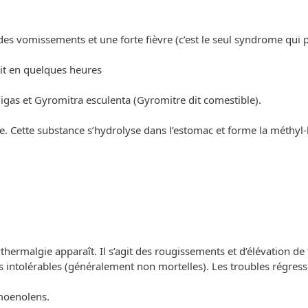
des vomissements et une forte fièvre (c’est le seul syndrome qui p
uit en quelques heures
gas et Gyromitra esculenta (Gyromitre dit comestible).
. Cette substance s’hydrolyse dans l’estomac et forme la méthyl-
hermalgie apparaît. Il s’agit des rougissements et d’élévation de 
 intolérables (généralement non mortelles). Les troubles régress
moenolens.