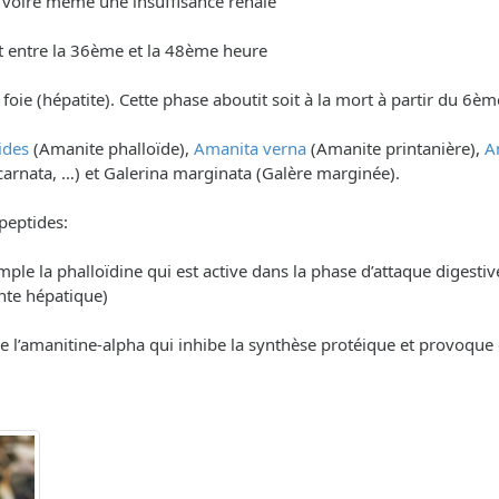
) voire même une insuffisance rénale
t entre la 36ème et la 48ème heure
du foie (hépatite). Cette phase aboutit soit à la mort à partir du 6
ides
(Amanite phalloïde),
Amanita verna
(Amanite printanière),
A
carnata, …) et Galerina marginata (Galère marginée).
peptides:
xemple la phalloïdine qui est active dans la phase d’attaque diges
inte hépatique)
le l’amanitine-alpha qui inhibe la synthèse protéique et provoque 