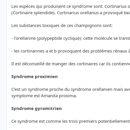
Les espèces qui produisent ce syndrome sont: Cortinarius or
(Cortinaire splendide). Cortinarius orellanus a provoqué b
Les substances toxiques de ces champignons sont:
- l’orellanine (polypeptide cyclique): cette molécule se tran
- les cortinarines a et b provoquent des problèmes rénaux 
Il est déconseillé de manger des cortinaires car ils contie
Syndrome proximien
C’est un syndrome proche du syndrome orellanien mais avec
symptome est Amanita proxima.
Syndrome gyromitrien
Ce syndrome est comme les trois premiers potentiellement m