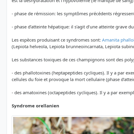
est la déshydratation et l’hypovolémie (le manque de sang
- phase de rémission: les symptômes précédents régressen
- phase d’atteinte hépatique: il s’agit d’une atteinte grave 
Les espèces produisant ce syndromes sont:
Amanita phallo
(Lepiota helveola, Lepiota brunneoincarnata, Lepiota subin
Les substances toxiques de ces champignons sont des poly
- des phallotoxines (heptapeptides cycliques). Il y a par e
cellules du foie et provoque la mort cellulaire (phase d’atte
- des amatoxines (octapeptides cycliques). Il y a par exemp
Syndrome orellanien