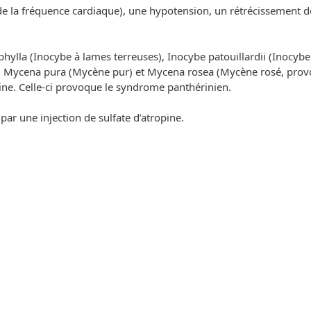
 la fréquence cardiaque), une hypotension, un rétrécissement de l
lla (Inocybe à lames terreuses), Inocybe patouillardii (Inocybe de
ens, Mycena pura (Mycène pur) et Mycena rosea (Mycène rosé, prov
ne. Celle-ci provoque le syndrome panthérinien.
par une injection de sulfate d’atropine.