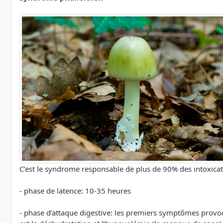
C’est le syndrome responsable de plus de 90% des intoxicati
- phase de latence: 10-35 heures
- phase d’attaque digestive: les premiers symptômes provo