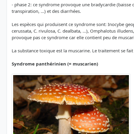
- phase 2: ce syndrome provoque une bradycardie (baisse de
transpiration, …) et des diarrhées.
Les espèces qui produisent ce syndrome sont: Inocybe geophy
cerussata, C. rivulosa, C. dealbata, …), Omphalotus illud
provoque pas ce syndrome car elle contient peu de muscari
La substance toxique est la muscarine. Le traitement se fait 
Syndrome panthérinien (= muscarien)