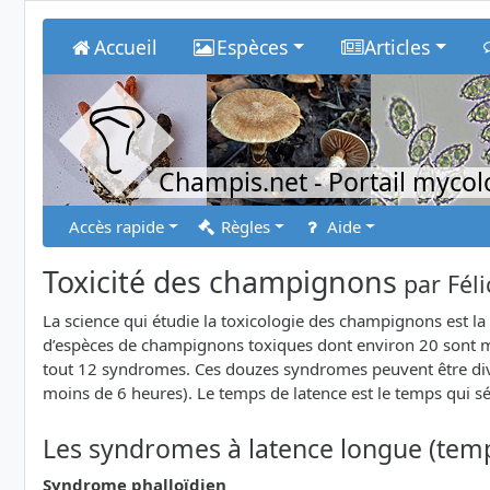
Accueil
Espèces
Articles
Champis.net
- Portail myco
Accès rapide
Règles
Aide
Toxicité des champignons
par
Fél
La science qui étudie la toxicologie des champignons est la
d’espèces de champignons toxiques dont environ 20 sont mo
tout 12 syndromes. Ces douzes syndromes peuvent être divis
moins de 6 heures). Le temps de latence est le temps qui 
Les syndromes à latence longue (temp
Syndrome phalloïdien