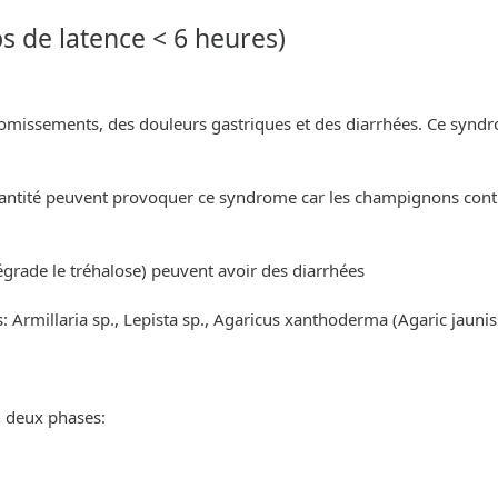
s de latence < 6 heures)
missements, des douleurs gastriques et des diarrhées. Ce syndr
ntité peuvent provoquer ce syndrome car les champignons contie
égrade le tréhalose) peuvent avoir des diarrhées
s: Armillaria sp., Lepista sp., Agaricus xanthoderma (Agaric jaunis
n deux phases: