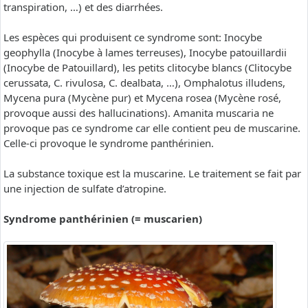
transpiration, …) et des diarrhées.
Les espèces qui produisent ce syndrome sont: Inocybe
geophylla (Inocybe à lames terreuses), Inocybe patouillardii
(Inocybe de Patouillard), les petits clitocybe blancs (Clitocybe
cerussata, C. rivulosa, C. dealbata, …), Omphalotus illudens,
Mycena pura (Mycène pur) et Mycena rosea (Mycène rosé,
provoque aussi des hallucinations). Amanita muscaria ne
provoque pas ce syndrome car elle contient peu de muscarine.
Celle-ci provoque le syndrome panthérinien.
La substance toxique est la muscarine. Le traitement se fait par
une injection de sulfate d’atropine.
Syndrome panthérinien (= muscarien)