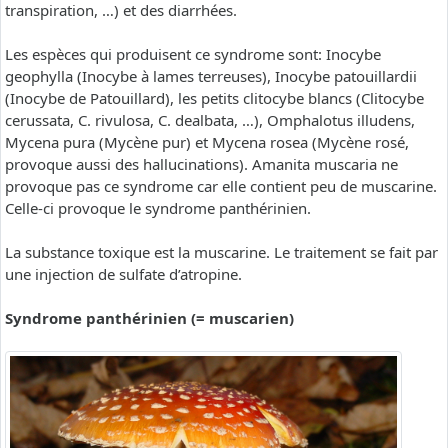
transpiration, …) et des diarrhées.
Les espèces qui produisent ce syndrome sont: Inocybe
geophylla (Inocybe à lames terreuses), Inocybe patouillardii
(Inocybe de Patouillard), les petits clitocybe blancs (Clitocybe
cerussata, C. rivulosa, C. dealbata, …), Omphalotus illudens,
Mycena pura (Mycène pur) et Mycena rosea (Mycène rosé,
provoque aussi des hallucinations). Amanita muscaria ne
provoque pas ce syndrome car elle contient peu de muscarine.
Celle-ci provoque le syndrome panthérinien.
La substance toxique est la muscarine. Le traitement se fait par
une injection de sulfate d’atropine.
Syndrome panthérinien (= muscarien)