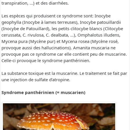
transpiration, …) et des diarrhées.
Les espèces qui produisent ce syndrome sont: Inocybe
geophylla (Inocybe à lames terreuses), Inocybe patouillardii
(Inocybe de Patouillard), les petits clitocybe blancs (Clitocybe
cerussata, C. rivulosa, C. dealbata, …), Omphalotus illudens,
Mycena pura (Mycène pur) et Mycena rosea (Mycène rosé,
provoque aussi des hallucinations). Amanita muscaria ne
provoque pas ce syndrome car elle contient peu de muscarine.
Celle-ci provoque le syndrome panthérinien.
La substance toxique est la muscarine. Le traitement se fait par
une injection de sulfate d’atropine.
Syndrome panthérinien (= muscarien)