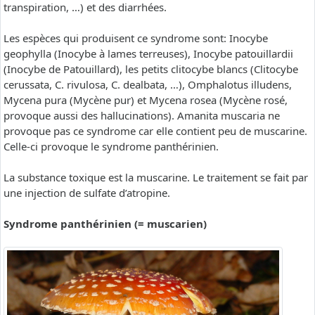
transpiration, …) et des diarrhées.
Les espèces qui produisent ce syndrome sont: Inocybe
geophylla (Inocybe à lames terreuses), Inocybe patouillardii
(Inocybe de Patouillard), les petits clitocybe blancs (Clitocybe
cerussata, C. rivulosa, C. dealbata, …), Omphalotus illudens,
Mycena pura (Mycène pur) et Mycena rosea (Mycène rosé,
provoque aussi des hallucinations). Amanita muscaria ne
provoque pas ce syndrome car elle contient peu de muscarine.
Celle-ci provoque le syndrome panthérinien.
La substance toxique est la muscarine. Le traitement se fait par
une injection de sulfate d’atropine.
Syndrome panthérinien (= muscarien)