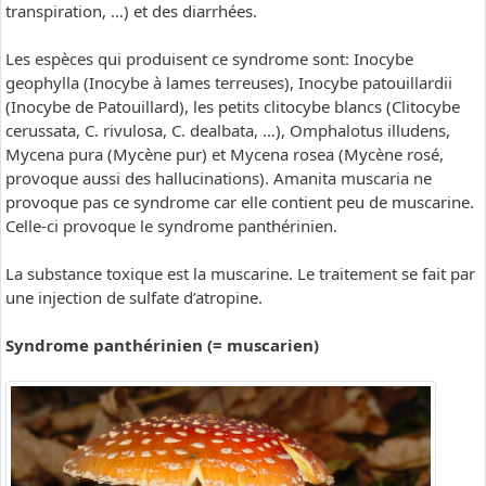
transpiration, …) et des diarrhées.
Les espèces qui produisent ce syndrome sont: Inocybe
geophylla (Inocybe à lames terreuses), Inocybe patouillardii
(Inocybe de Patouillard), les petits clitocybe blancs (Clitocybe
cerussata, C. rivulosa, C. dealbata, …), Omphalotus illudens,
Mycena pura (Mycène pur) et Mycena rosea (Mycène rosé,
provoque aussi des hallucinations). Amanita muscaria ne
provoque pas ce syndrome car elle contient peu de muscarine.
Celle-ci provoque le syndrome panthérinien.
La substance toxique est la muscarine. Le traitement se fait par
une injection de sulfate d’atropine.
Syndrome panthérinien (= muscarien)