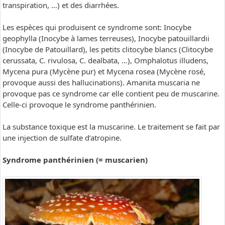
transpiration, …) et des diarrhées.
Les espèces qui produisent ce syndrome sont: Inocybe
geophylla (Inocybe à lames terreuses), Inocybe patouillardii
(Inocybe de Patouillard), les petits clitocybe blancs (Clitocybe
cerussata, C. rivulosa, C. dealbata, …), Omphalotus illudens,
Mycena pura (Mycène pur) et Mycena rosea (Mycène rosé,
provoque aussi des hallucinations). Amanita muscaria ne
provoque pas ce syndrome car elle contient peu de muscarine.
Celle-ci provoque le syndrome panthérinien.
La substance toxique est la muscarine. Le traitement se fait par
une injection de sulfate d’atropine.
Syndrome panthérinien (= muscarien)