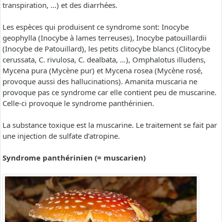
transpiration, …) et des diarrhées.
Les espèces qui produisent ce syndrome sont: Inocybe
geophylla (Inocybe à lames terreuses), Inocybe patouillardii
(Inocybe de Patouillard), les petits clitocybe blancs (Clitocybe
cerussata, C. rivulosa, C. dealbata, …), Omphalotus illudens,
Mycena pura (Mycène pur) et Mycena rosea (Mycène rosé,
provoque aussi des hallucinations). Amanita muscaria ne
provoque pas ce syndrome car elle contient peu de muscarine.
Celle-ci provoque le syndrome panthérinien.
La substance toxique est la muscarine. Le traitement se fait par
une injection de sulfate d’atropine.
Syndrome panthérinien (= muscarien)