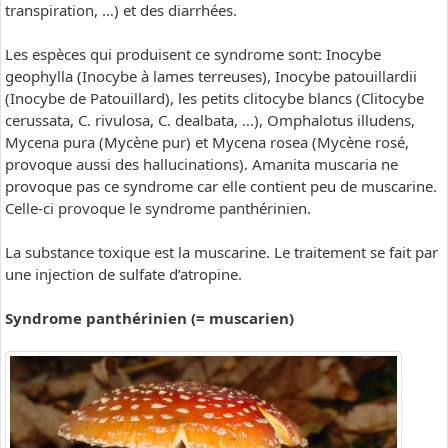
transpiration, …) et des diarrhées.
Les espèces qui produisent ce syndrome sont: Inocybe
geophylla (Inocybe à lames terreuses), Inocybe patouillardii
(Inocybe de Patouillard), les petits clitocybe blancs (Clitocybe
cerussata, C. rivulosa, C. dealbata, …), Omphalotus illudens,
Mycena pura (Mycène pur) et Mycena rosea (Mycène rosé,
provoque aussi des hallucinations). Amanita muscaria ne
provoque pas ce syndrome car elle contient peu de muscarine.
Celle-ci provoque le syndrome panthérinien.
La substance toxique est la muscarine. Le traitement se fait par
une injection de sulfate d’atropine.
Syndrome panthérinien (= muscarien)