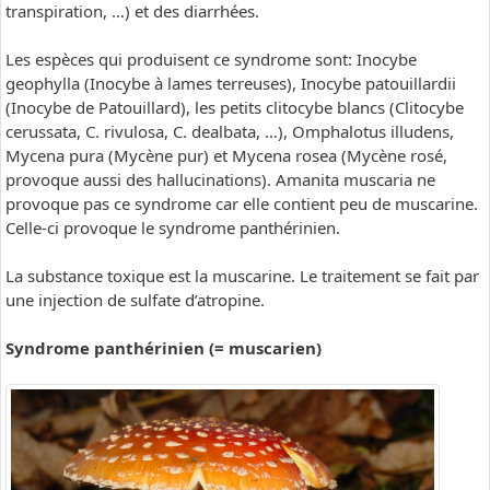
transpiration, …) et des diarrhées.
Les espèces qui produisent ce syndrome sont: Inocybe
geophylla (Inocybe à lames terreuses), Inocybe patouillardii
(Inocybe de Patouillard), les petits clitocybe blancs (Clitocybe
cerussata, C. rivulosa, C. dealbata, …), Omphalotus illudens,
Mycena pura (Mycène pur) et Mycena rosea (Mycène rosé,
provoque aussi des hallucinations). Amanita muscaria ne
provoque pas ce syndrome car elle contient peu de muscarine.
Celle-ci provoque le syndrome panthérinien.
La substance toxique est la muscarine. Le traitement se fait par
une injection de sulfate d’atropine.
Syndrome panthérinien (= muscarien)