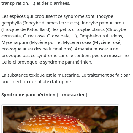
transpiration, …) et des diarrhées.
Les espèces qui produisent ce syndrome sont: Inocybe
geophylla (Inocybe à lames terreuses), Inocybe patouillardii
(Inocybe de Patouillard), les petits clitocybe blancs (Clitocybe
cerussata, C. rivulosa, C. dealbata, …), Omphalotus illudens,
Mycena pura (Mycène pur) et Mycena rosea (Mycène rosé,
provoque aussi des hallucinations). Amanita muscaria ne
provoque pas ce syndrome car elle contient peu de muscarine.
Celle-ci provoque le syndrome panthérinien.
La substance toxique est la muscarine. Le traitement se fait par
une injection de sulfate d’atropine.
Syndrome panthérinien (= muscarien)