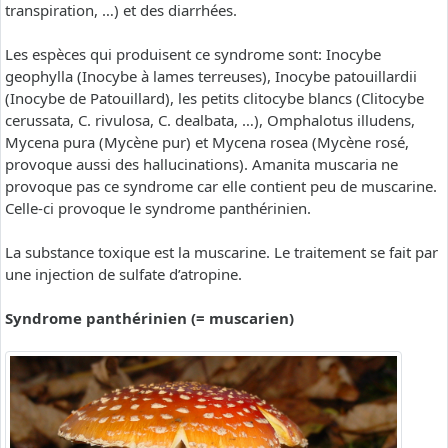
transpiration, …) et des diarrhées.
Les espèces qui produisent ce syndrome sont: Inocybe
geophylla (Inocybe à lames terreuses), Inocybe patouillardii
(Inocybe de Patouillard), les petits clitocybe blancs (Clitocybe
cerussata, C. rivulosa, C. dealbata, …), Omphalotus illudens,
Mycena pura (Mycène pur) et Mycena rosea (Mycène rosé,
provoque aussi des hallucinations). Amanita muscaria ne
provoque pas ce syndrome car elle contient peu de muscarine.
Celle-ci provoque le syndrome panthérinien.
La substance toxique est la muscarine. Le traitement se fait par
une injection de sulfate d’atropine.
Syndrome panthérinien (= muscarien)