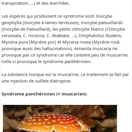
transpiration, …) et des diarrhées.
Les espèces qui produisent ce syndrome sont: Inocybe
geophylla (Inocybe à lames terreuses), Inocybe patouillardii
(Inocybe de Patouillard), les petits clitocybe blancs (Clitocybe
cerussata, C. rivulosa, C. dealbata, …), Omphalotus illudens,
Mycena pura (Mycène pur) et Mycena rosea (Mycène rosé,
provoque aussi des hallucinations). Amanita muscaria ne
provoque pas ce syndrome car elle contient peu de muscarine.
Celle-ci provoque le syndrome panthérinien.
La substance toxique est la muscarine. Le traitement se fait par
une injection de sulfate d’atropine.
Syndrome panthérinien (= muscarien)