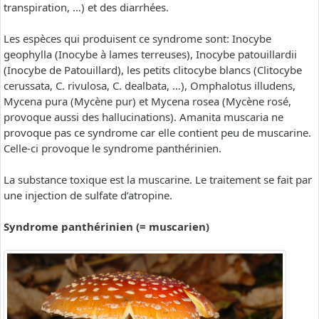
transpiration, …) et des diarrhées.
Les espèces qui produisent ce syndrome sont: Inocybe
geophylla (Inocybe à lames terreuses), Inocybe patouillardii
(Inocybe de Patouillard), les petits clitocybe blancs (Clitocybe
cerussata, C. rivulosa, C. dealbata, …), Omphalotus illudens,
Mycena pura (Mycène pur) et Mycena rosea (Mycène rosé,
provoque aussi des hallucinations). Amanita muscaria ne
provoque pas ce syndrome car elle contient peu de muscarine.
Celle-ci provoque le syndrome panthérinien.
La substance toxique est la muscarine. Le traitement se fait par
une injection de sulfate d’atropine.
Syndrome panthérinien (= muscarien)