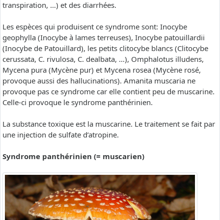
transpiration, …) et des diarrhées.
Les espèces qui produisent ce syndrome sont: Inocybe
geophylla (Inocybe à lames terreuses), Inocybe patouillardii
(Inocybe de Patouillard), les petits clitocybe blancs (Clitocybe
cerussata, C. rivulosa, C. dealbata, …), Omphalotus illudens,
Mycena pura (Mycène pur) et Mycena rosea (Mycène rosé,
provoque aussi des hallucinations). Amanita muscaria ne
provoque pas ce syndrome car elle contient peu de muscarine.
Celle-ci provoque le syndrome panthérinien.
La substance toxique est la muscarine. Le traitement se fait par
une injection de sulfate d’atropine.
Syndrome panthérinien (= muscarien)