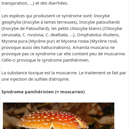
transpiration, …) et des diarrhées.
Les espèces qui produisent ce syndrome sont: Inocybe
geophylla (Inocybe à lames terreuses), Inocybe patouillardii
(Inocybe de Patouillard), les petits clitocybe blancs (Clitocybe
cerussata, C. rivulosa, C. dealbata, …), Omphalotus illudens,
Mycena pura (Mycène pur) et Mycena rosea (Mycène rosé,
provoque aussi des hallucinations). Amanita muscaria ne
provoque pas ce syndrome car elle contient peu de muscarine.
Celle-ci provoque le syndrome panthérinien.
La substance toxique est la muscarine. Le traitement se fait par
une injection de sulfate d’atropine.
Syndrome panthérinien (= muscarien)