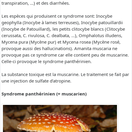
transpiration, …) et des diarrhées.
Les espèces qui produisent ce syndrome sont: Inocybe
geophylla (Inocybe à lames terreuses), Inocybe patouillardii
(Inocybe de Patouillard), les petits clitocybe blancs (Clitocybe
cerussata, C. rivulosa, C. dealbata, …), Omphalotus illudens,
Mycena pura (Mycène pur) et Mycena rosea (Mycène rosé,
provoque aussi des hallucinations). Amanita muscaria ne
provoque pas ce syndrome car elle contient peu de muscarine.
Celle-ci provoque le syndrome panthérinien.
La substance toxique est la muscarine. Le traitement se fait par
une injection de sulfate d’atropine.
Syndrome panthérinien (= muscarien)