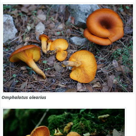
Omphalotus olearius