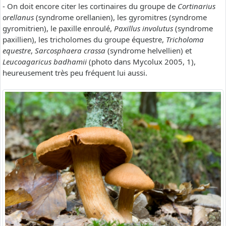
- On doit encore citer les cortinaires du groupe de
Cortinarius
orellanus
(syndrome orellanien), les gyromitres (syndrome
gyromitrien), le paxille enroulé,
Paxillus involutus
(syndrome
paxillien), les tricholomes du groupe équestre,
Tricholoma
equestre
,
Sarcosphaera crassa
(syndrome helvellien) et
Leucoagaricus badhamii
(photo dans Mycolux 2005, 1),
heureusement très peu fréquent lui aussi.