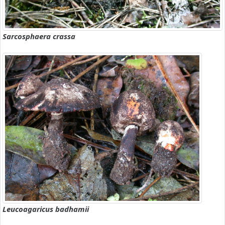
Sarcosphaera crassa
Leucoagaricus badhamii