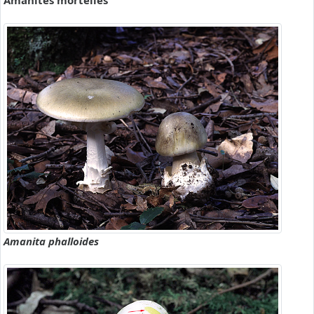
Amanites mortelles
Amanita phalloides