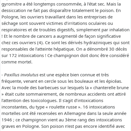
gyromitre a été longtemps consommée, à l’état sec. Mais la
dessiccation ne fait pas disparaître totalement le poison. En
Pologne, les ouvriers travaillant dans les entreprises de
séchage sont souvent victimes d’irritations oculaires ou
respiratoires et de troubles digestifs, simplement par inhalation
! Et le nombre de cancers a augmenté de façon significative
chez ces ouvriers (4). Ce sont les dérivés hydraziniques qui sont
responsables de l’atteinte hépatique. On a dénombré 30 décès
sur 172 intoxications ! Ce champignon doit donc être considéré
comme mortel.
-
Paxillus involutus
est une espèce bien connue et très
fréquente, venant en cercle sous les bouleaux et les épicéas.
Avec la mode des barbecues sur lesquels la « chanterelle brune
» était cuite sommairement, de nombreux accidents ont attiré
l’attention des toxicologues. Il s’agit d’intoxications
inconstantes, du type « roulette russe ». 16 intoxications
mortelles ont été recensées en Allemagne dans la seule année
1946 ; ce champignon vient au 3ème rang des intoxications
graves en Pologne. Son poison n’est pas encore identifié avec