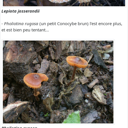
Lepiota josserandii
-
Pholiotina rugosa
(un petit Conocybe brun) l’est encore plus,
et est bien peu tentant...