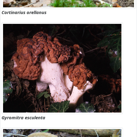
Cortinarius orellanus
Gyromitra esculenta