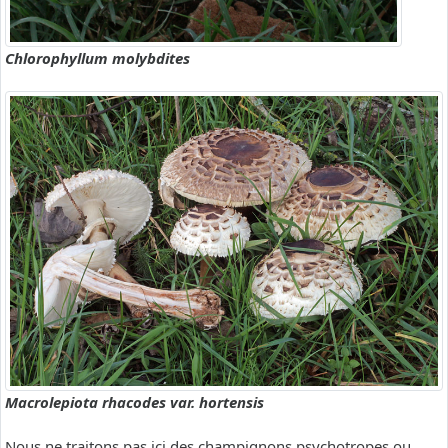
Chlorophyllum molybdites
Macrolepiota rhacodes var. hortensis
Nous ne traitons pas ici des champignons psychotropes ou