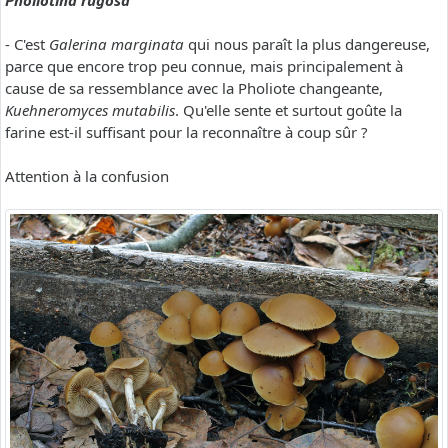
Pholiotina rugosa
- C'est
Galerina marginata
qui nous paraît la plus dangereuse,
parce que encore trop peu connue, mais principalement à
cause de sa ressemblance avec la Pholiote changeante,
Kuehneromyces mutabilis
. Qu'elle sente et surtout goûte la
farine est-il suffisant pour la reconnaître à coup sûr ?
Attention à la confusion