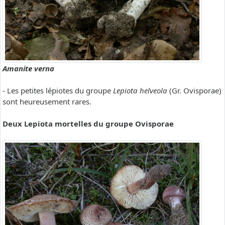
Amanite verna
- Les petites lépiotes du groupe
Lepiota helveola
(Gr. Ovisporae)
sont heureusement rares.
Deux Lepiota mortelles du groupe Ovisporae