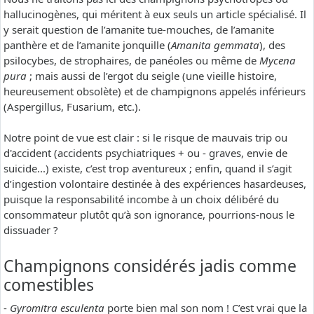
hallucinogènes, qui méritent à eux seuls un article spécialisé. Il
y serait question de l’amanite tue-mouches, de l’amanite
panthère et de l’amanite jonquille (
Amanita gemmata
), des
psilocybes, de strophaires, de panéoles ou même de
Mycena
pura
; mais aussi de l’ergot du seigle (une vieille histoire,
heureusement obsolète) et de champignons appelés inférieurs
(Aspergillus, Fusarium, etc.).
Notre point de vue est clair : si le risque de mauvais trip ou
d'accident (accidents psychiatriques + ou - graves, envie de
suicide...) existe, c’est trop aventureux ; enfin, quand il s’agit
d’ingestion volontaire destinée à des expériences hasardeuses,
puisque la responsabilité incombe à un choix délibéré du
consommateur plutôt qu’à son ignorance, pourrions-nous le
dissuader ?
Champignons considérés jadis comme
comestibles
-
Gyromitra esculenta
porte bien mal son nom ! C’est vrai que la