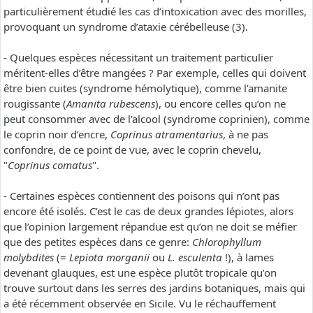
particulièrement étudié les cas d’intoxication avec des morilles,
provoquant un syndrome d’ataxie cérébelleuse (3).
- Quelques espèces nécessitant un traitement particulier
méritent-elles d’être mangées ? Par exemple, celles qui doivent
être bien cuites (syndrome hémolytique), comme l’amanite
rougissante (
Amanita rubescens
), ou encore celles qu’on ne
peut consommer avec de l’alcool (syndrome coprinien), comme
le coprin noir d’encre,
Coprinus atramentarius
, à ne pas
confondre, de ce point de vue, avec le coprin chevelu,
"
Coprinus comatus
".
- Certaines espèces contiennent des poisons qui n’ont pas
encore été isolés. C’est le cas de deux grandes lépiotes, alors
que l’opinion largement répandue est qu’on ne doit se méfier
que des petites espèces dans ce genre:
Chlorophyllum
molybdites
(=
Lepiota morganii
ou
L. esculenta
!), à lames
devenant glauques, est une espèce plutôt tropicale qu’on
trouve surtout dans les serres des jardins botaniques, mais qui
a été récemment observée en Sicile. Vu le réchauffement