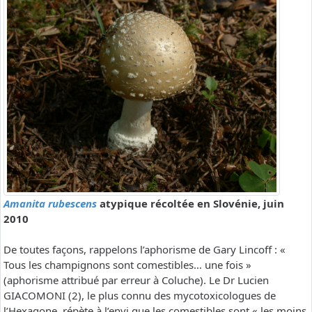
Amanita rubescens
atypique récoltée en Slovénie, juin
2010
De toutes façons, rappelons l’aphorisme de Gary Lincoff : «
Tous les champignons sont comestibles… une fois »
(aphorisme attribué par erreur à Coluche). Le Dr Lucien
GIACOMONI (2), le plus connu des mycotoxicologues de
l’Hexagone, répète à l’envi que les comestibles sont « les moins