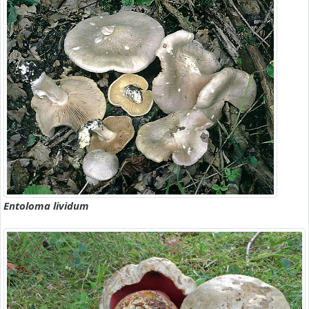
Entoloma lividum