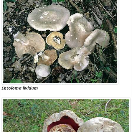
Entoloma lividum