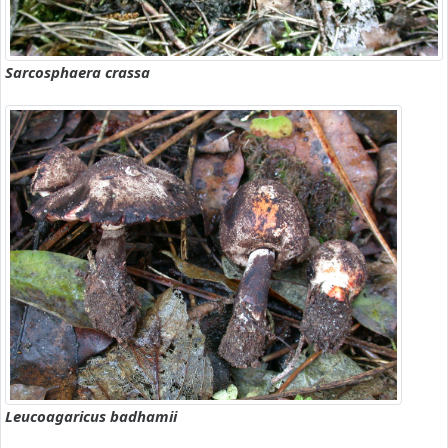
Sarcosphaera crassa
Leucoagaricus badhamii