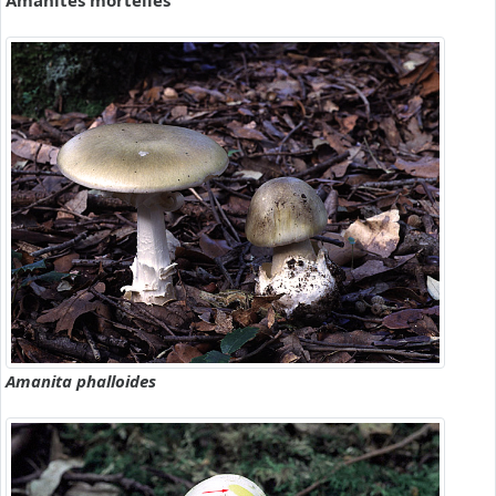
Amanites mortelles
Amanita phalloides