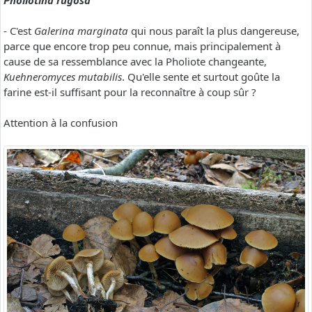
Pholiotina rugosa
- C'est
Galerina marginata
qui nous paraît la plus dangereuse,
parce que encore trop peu connue, mais principalement à
cause de sa ressemblance avec la Pholiote changeante,
Kuehneromyces mutabilis
. Qu'elle sente et surtout goûte la
farine est-il suffisant pour la reconnaître à coup sûr ?
Attention à la confusion