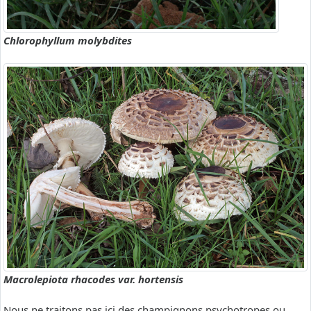
Chlorophyllum molybdites
Macrolepiota rhacodes var. hortensis
Nous ne traitons pas ici des champignons psychotropes ou