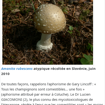
Amanita rubescens
atypique récoltée en Slovénie, juin
2010
De toutes façons, rappelons l’aphorisme de Gary Lincoff : «
Tous les champignons sont comestibles… une fois »
(aphorisme attribué par erreur à Coluche). Le Dr Lucien
GIACOMONI (2), le plus connu des mycotoxicologues de
l’Hexagone, répète à l’envi que les comestibles sont « les moins