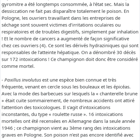
gyromitre a été longtemps consommée, à l’état sec. Mais la
dessiccation ne fait pas disparaître totalement le poison. En
Pologne, les ouvriers travaillant dans les entreprises de
séchage sont souvent victimes d’irritations oculaires ou
respiratoires et de troubles digestifs, simplement par inhalation
! Et le nombre de cancers a augmenté de façon significative
chez ces ouvriers (4). Ce sont les dérivés hydraziniques qui sont
responsables de l’atteinte hépatique. On a dénombré 30 décès
sur 172 intoxications ! Ce champignon doit donc être considéré
comme mortel.
-
Paxillus involutus
est une espèce bien connue et très
fréquente, venant en cercle sous les bouleaux et les épicéas.
Avec la mode des barbecues sur lesquels la « chanterelle brune
» était cuite sommairement, de nombreux accidents ont attiré
l’attention des toxicologues. Il s’agit d’intoxications
inconstantes, du type « roulette russe ». 16 intoxications
mortelles ont été recensées en Allemagne dans la seule année
1946 ; ce champignon vient au 3ème rang des intoxications
graves en Pologne. Son poison n’est pas encore identifié avec