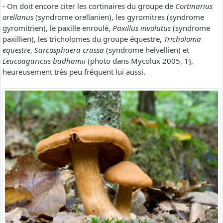
- On doit encore citer les cortinaires du groupe de
Cortinarius
orellanus
(syndrome orellanien), les gyromitres (syndrome
gyromitrien), le paxille enroulé,
Paxillus involutus
(syndrome
paxillien), les tricholomes du groupe équestre,
Tricholoma
equestre
,
Sarcosphaera crassa
(syndrome helvellien) et
Leucoagaricus badhamii
(photo dans Mycolux 2005, 1),
heureusement très peu fréquent lui aussi.