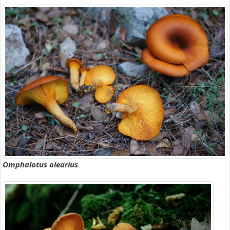
Omphalotus olearius