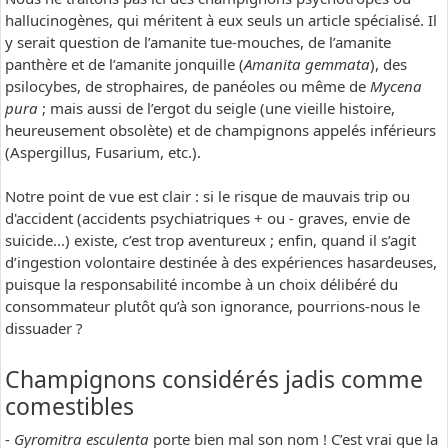
hallucinogènes, qui méritent à eux seuls un article spécialisé. Il
y serait question de l’amanite tue-mouches, de l’amanite
panthère et de l’amanite jonquille (
Amanita gemmata
), des
psilocybes, de strophaires, de panéoles ou même de
Mycena
pura
; mais aussi de l’ergot du seigle (une vieille histoire,
heureusement obsolète) et de champignons appelés inférieurs
(Aspergillus, Fusarium, etc.).
Notre point de vue est clair : si le risque de mauvais trip ou
d'accident (accidents psychiatriques + ou - graves, envie de
suicide...) existe, c’est trop aventureux ; enfin, quand il s’agit
d’ingestion volontaire destinée à des expériences hasardeuses,
puisque la responsabilité incombe à un choix délibéré du
consommateur plutôt qu’à son ignorance, pourrions-nous le
dissuader ?
Champignons considérés jadis comme
comestibles
-
Gyromitra esculenta
porte bien mal son nom ! C’est vrai que la