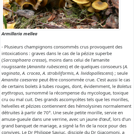
Armillaria mellea
- Plusieurs champignons consommés crus provoquent des
intoxications : graves dans le cas de la pézize superbe
(
Sarcosphaera crassa
), moins dans celui de l’amanite
rougissante (
Amanita rubescens
) et de quelques consoeurs (
A.
vaginata
,
A. crocea
,
A. strobiliformis
,
A. lividopallescens
) ; seule
Amanita caesarea
peut être consommée crue. C’est aussi le cas
de certains bolets à tubes rouges, dont, évidemment, le
Boletus
erythropus
, surnommé la récompense du mycologue, toxique
cru ou mal cuit. Des grands ascomycètes tels que les morilles,
helvelles et pézizes contiennent des hémolysines normalement
détruites à partir de 70°. Une seule petite morille, servie en
amuse-gueule dans une verrine, avec un jaune d’œuf, lors d’un
grand banquet de mariage, a signé la fin de la noce pour des
convives. Le Dr Philippe Saviuc, disciple du Dr Giacomoni, a