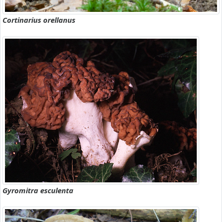
Cortinarius orellanus
Gyromitra esculenta