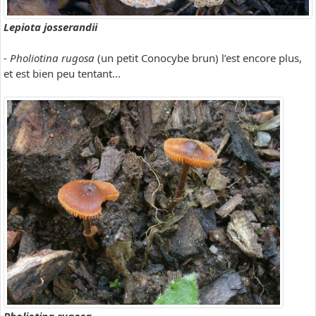
Lepiota josserandii
-
Pholiotina rugosa
(un petit Conocybe brun) l’est encore plus,
et est bien peu tentant...