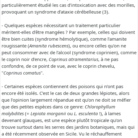
particulièrement étudié les cas d’intoxication avec des morilles,
provoquant un syndrome d’ataxie cérébelleuse (3).
- Quelques espèces nécessitant un traitement particulier
méritent-elles d’être mangées ? Par exemple, celles qui doivent
être bien cuites (syndrome hémolytique), comme l’amanite
rougissante (
Amanita rubescens
), ou encore celles qu’on ne
peut consommer avec de l’alcool (syndrome coprinien), comme
le coprin noir d’encre,
Coprinus atramentarius
, à ne pas
confondre, de ce point de vue, avec le coprin chevelu,
"
Coprinus comatus
".
- Certaines espèces contiennent des poisons qui n’ont pas
encore été isolés. C’est le cas de deux grandes lépiotes, alors
que l’opinion largement répandue est qu’on ne doit se méfier
que des petites espèces dans ce genre:
Chlorophyllum
molybdites
(=
Lepiota morganii
ou
L. esculenta
!), à lames
devenant glauques, est une espèce plutôt tropicale qu’on
trouve surtout dans les serres des jardins botaniques, mais qui
a été récemment observée en Sicile. Vu le réchauffement