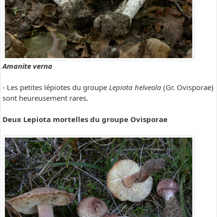
Amanite verna
- Les petites lépiotes du groupe
Lepiota helveola
(Gr. Ovisporae)
sont heureusement rares.
Deux Lepiota mortelles du groupe Ovisporae