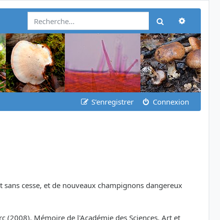
Recherch
Rechercher
S’enregistrer
Connexion
oluent sans cesse, et de nouveaux champignons dangereux
rc (2008), Mémoire de l'Académie des Sciences, Art et