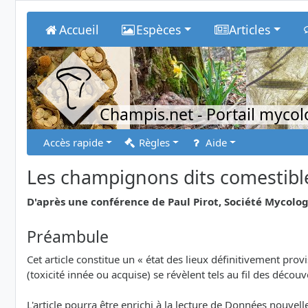
Accueil
Espèces
Articles
Champis.net
- Portail myco
Accès rapide
Règles
Aide
Les champignons dits comestibles
D'après une conférence de Paul Pirot, Société Mycolog
Préambule
Cet article constitue un « état des lieux définitivement pr
(toxicité innée ou acquise) se révèlent tels au fil des déco
L'article pourra être enrichi à la lecture de Données nouv