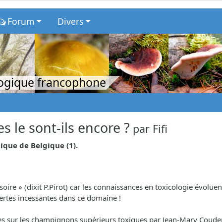
Forum
Divers
logique francophone
 le sont-ils encore ?
par
Fifi
ique de Belgique (1).
ovisoire » (dixit P.Pirot) car les connaissances en toxicologie év
uvertes incessantes dans ce domaine !
elles sur les champignons supérieurs toxiques par Jean-Mary Coude