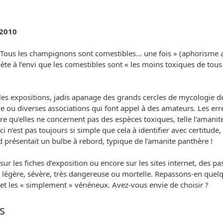
 2010
 « Tous les champignons sont comestibles… une fois » (aphorisme
e à l’envi que les comestibles sont « les moins toxiques de tous » 
s expositions, jadis apanage des grands cercles de mycologie des 
ve ou diverses associations qui font appel à des amateurs. Les er
re qu’elles ne concernent pas des espèces toxiques, telle l’amani
e-ci n’est pas toujours si simple que cela à identifier avec certitu
d présentait un bulbe à rebord, typique de l’amanite panthère !
les fiches d’exposition ou encore sur les sites internet, des past
ité : légère, sévère, très dangereuse ou mortelle. Repassons-en q
s et les « simplement » vénéneux. Avez-vous envie de choisir ?
s