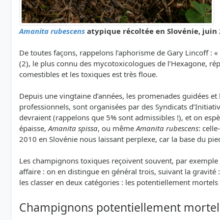
Amanita rubescens
atypique récoltée en Slovénie, juin
De toutes façons, rappelons l’aphorisme de Gary Lincoff :
(2), le plus connu des mycotoxicologues de l’Hexagone, répèt
comestibles et les toxiques est très floue.
Depuis une vingtaine d’années, les promenades guidées et le
professionnels, sont organisées par des Syndicats d’Initiati
devraient (rappelons que 5% sont admissibles !), et on espè
épaisse,
Amanita spissa
, ou même
Amanita rubescens
: cell
2010 en Slovénie nous laissant perplexe, car la base du pie
Les champignons toxiques reçoivent souvent, par exemple sur 
affaire : on en distingue en général trois, suivant la grav
les classer en deux catégories : les potentiellement mortel
Champignons potentiellement mortel