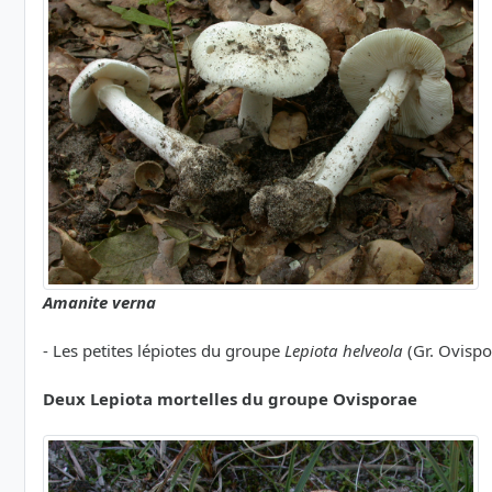
Amanite verna
- Les petites lépiotes du groupe
Lepiota helveola
(Gr. Ovispo
Deux Lepiota mortelles du groupe Ovisporae