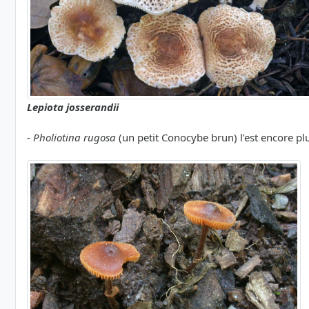
Lepiota josserandii
-
Pholiotina rugosa
(un petit Conocybe brun) l’est encore plus