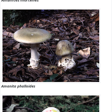
Amanites mortelles
Amanita phalloides