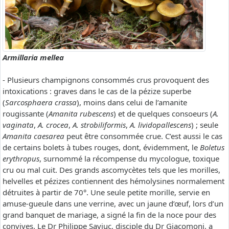
Armillaria mellea
- Plusieurs champignons consommés crus provoquent des
intoxications : graves dans le cas de la pézize superbe
(
Sarcosphaera crassa
), moins dans celui de l’amanite
rougissante (
Amanita rubescens
) et de quelques consoeurs (
A.
vaginata
,
A. crocea
,
A. strobiliformis
,
A. lividopallescens
) ; seule
Amanita caesarea
peut être consommée crue. C’est aussi le cas
de certains bolets à tubes rouges, dont, évidemment, le
Boletus
erythropus
, surnommé la récompense du mycologue, toxique
cru ou mal cuit. Des grands ascomycètes tels que les morilles,
helvelles et pézizes contiennent des hémolysines normalement
détruites à partir de 70°. Une seule petite morille, servie en
amuse-gueule dans une verrine, avec un jaune d’œuf, lors d’un
grand banquet de mariage, a signé la fin de la noce pour des
convives. Le Dr Philippe Saviuc, disciple du Dr Giacomoni, a