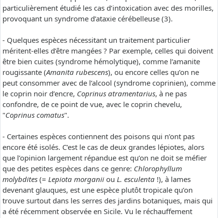
particulièrement étudié les cas d’intoxication avec des morilles,
provoquant un syndrome d’ataxie cérébelleuse (3).
- Quelques espèces nécessitant un traitement particulier
méritent-elles d’être mangées ? Par exemple, celles qui doivent
être bien cuites (syndrome hémolytique), comme l’amanite
rougissante (
Amanita rubescens
), ou encore celles qu’on ne
peut consommer avec de l’alcool (syndrome coprinien), comme
le coprin noir d’encre,
Coprinus atramentarius
, à ne pas
confondre, de ce point de vue, avec le coprin chevelu,
"
Coprinus comatus
".
- Certaines espèces contiennent des poisons qui n’ont pas
encore été isolés. C’est le cas de deux grandes lépiotes, alors
que l’opinion largement répandue est qu’on ne doit se méfier
que des petites espèces dans ce genre:
Chlorophyllum
molybdites
(=
Lepiota morganii
ou
L. esculenta
!), à lames
devenant glauques, est une espèce plutôt tropicale qu’on
trouve surtout dans les serres des jardins botaniques, mais qui
a été récemment observée en Sicile. Vu le réchauffement