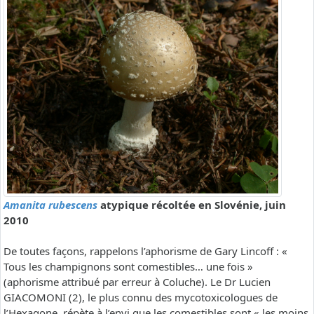
Amanita rubescens
atypique récoltée en Slovénie, juin
2010
De toutes façons, rappelons l’aphorisme de Gary Lincoff : «
Tous les champignons sont comestibles… une fois »
(aphorisme attribué par erreur à Coluche). Le Dr Lucien
GIACOMONI (2), le plus connu des mycotoxicologues de
l’Hexagone, répète à l’envi que les comestibles sont « les moins