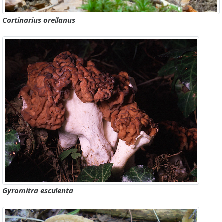
Cortinarius orellanus
Gyromitra esculenta