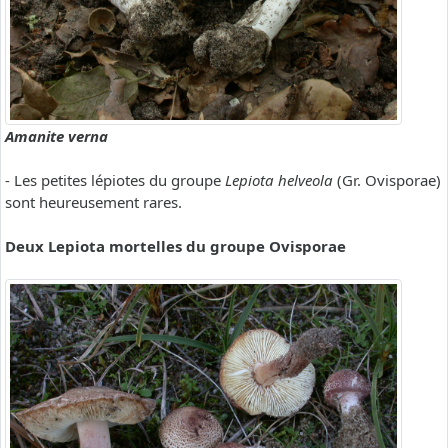
Amanite verna
- Les petites lépiotes du groupe
Lepiota helveola
(Gr. Ovisporae)
sont heureusement rares.
Deux Lepiota mortelles du groupe Ovisporae