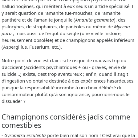
hallucinogènes, qui méritent à eux seuls un article spécialisé. Il
y serait question de l’amanite tue-mouches, de l’amanite
panthère et de l’amanite jonquille (
Amanita gemmata
), des
psilocybes, de strophaires, de panéoles ou même de
Mycena
pura
; mais aussi de l’ergot du seigle (une vieille histoire,
heureusement obsolète) et de champignons appelés inférieurs
(Aspergillus, Fusarium, etc.).
Notre point de vue est clair : si le risque de mauvais trip ou
d'accident (accidents psychiatriques + ou - graves, envie de
suicide...) existe, c’est trop aventureux ; enfin, quand il s’agit
d’ingestion volontaire destinée à des expériences hasardeuses,
puisque la responsabilité incombe à un choix délibéré du
consommateur plutôt qu’à son ignorance, pourrions-nous le
dissuader ?
Champignons considérés jadis comme
comestibles
-
Gyromitra esculenta
porte bien mal son nom ! C’est vrai que la