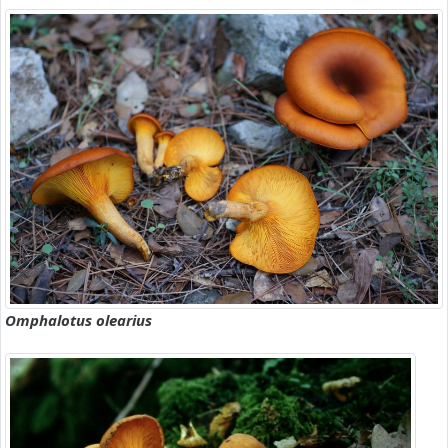
Omphalotus olearius