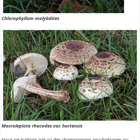
Chlorophyllum molybdites
Macrolepiota rhacodes var. hortensis
Nous ne traitons pas ici des champignons psychotropes ou