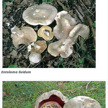
Entoloma lividum