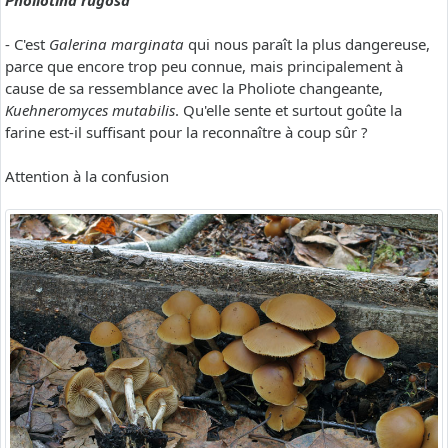
Pholiotina rugosa
- C'est
Galerina marginata
qui nous paraît la plus dangereuse,
parce que encore trop peu connue, mais principalement à
cause de sa ressemblance avec la Pholiote changeante,
Kuehneromyces mutabilis
. Qu'elle sente et surtout goûte la
farine est-il suffisant pour la reconnaître à coup sûr ?
Attention à la confusion