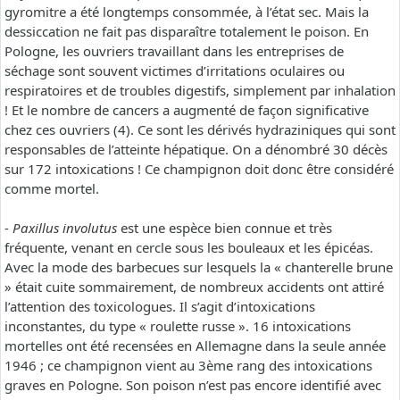
gyromitre a été longtemps consommée, à l’état sec. Mais la
dessiccation ne fait pas disparaître totalement le poison. En
Pologne, les ouvriers travaillant dans les entreprises de
séchage sont souvent victimes d’irritations oculaires ou
respiratoires et de troubles digestifs, simplement par inhalation
! Et le nombre de cancers a augmenté de façon significative
chez ces ouvriers (4). Ce sont les dérivés hydraziniques qui sont
responsables de l’atteinte hépatique. On a dénombré 30 décès
sur 172 intoxications ! Ce champignon doit donc être considéré
comme mortel.
-
Paxillus involutus
est une espèce bien connue et très
fréquente, venant en cercle sous les bouleaux et les épicéas.
Avec la mode des barbecues sur lesquels la « chanterelle brune
» était cuite sommairement, de nombreux accidents ont attiré
l’attention des toxicologues. Il s’agit d’intoxications
inconstantes, du type « roulette russe ». 16 intoxications
mortelles ont été recensées en Allemagne dans la seule année
1946 ; ce champignon vient au 3ème rang des intoxications
graves en Pologne. Son poison n’est pas encore identifié avec