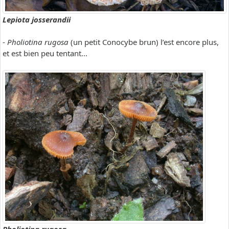
Lepiota josserandii
-
Pholiotina rugosa
(un petit Conocybe brun) l’est encore plus,
et est bien peu tentant...