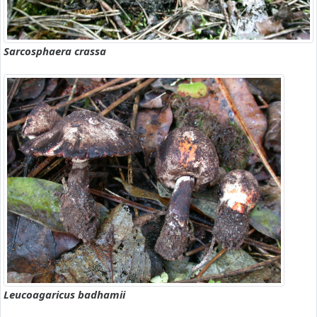
Sarcosphaera crassa
Leucoagaricus badhamii