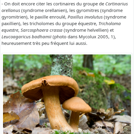
- On doit encore citer les cortinaires du groupe de
Cortinarius
orellanus
(syndrome orellanien), les gyromitres (syndrome
gyromitrien), le paxille enroulé,
Paxillus involutus
(syndrome
paxillien), les tricholomes du groupe équestre,
Tricholoma
equestre
,
Sarcosphaera crassa
(syndrome helvellien) et
Leucoagaricus badhamii
(photo dans Mycolux 2005, 1),
heureusement très peu fréquent lui aussi.