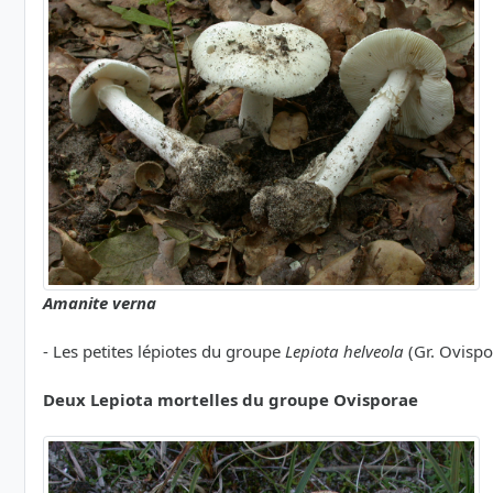
Amanite verna
- Les petites lépiotes du groupe
Lepiota helveola
(Gr. Ovispo
Deux Lepiota mortelles du groupe Ovisporae