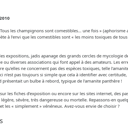
 2010
 « Tous les champignons sont comestibles… une fois » (aphorisme
e à l’envi que les comestibles sont « les moins toxiques de tous » 
s expositions, jadis apanage des grands cercles de mycologie des 
ve ou diverses associations qui font appel à des amateurs. Les er
re qu’elles ne concernent pas des espèces toxiques, telle l’amani
e-ci n’est pas toujours si simple que cela à identifier avec certitu
d présentait un bulbe à rebord, typique de l’amanite panthère !
les fiches d’exposition ou encore sur les sites internet, des past
ité : légère, sévère, très dangereuse ou mortelle. Repassons-en q
s et les « simplement » vénéneux. Avez-vous envie de choisir ?
s