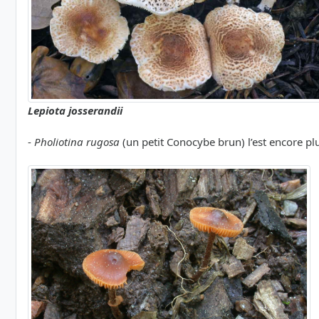
Lepiota josserandii
-
Pholiotina rugosa
(un petit Conocybe brun) l’est encore plus