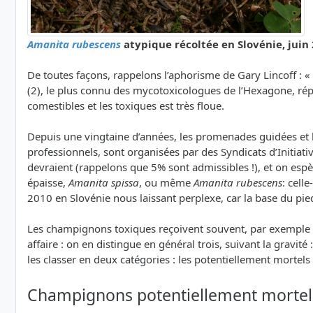
Amanita rubescens
atypique récoltée en Slovénie, juin
De toutes façons, rappelons l’aphorisme de Gary Lincoff :
(2), le plus connu des mycotoxicologues de l’Hexagone, répèt
comestibles et les toxiques est très floue.
Depuis une vingtaine d’années, les promenades guidées et le
professionnels, sont organisées par des Syndicats d’Initiati
devraient (rappelons que 5% sont admissibles !), et on espè
épaisse,
Amanita spissa
, ou même
Amanita rubescens
: cell
2010 en Slovénie nous laissant perplexe, car la base du pie
Les champignons toxiques reçoivent souvent, par exemple sur 
affaire : on en distingue en général trois, suivant la grav
les classer en deux catégories : les potentiellement mortel
Champignons potentiellement mortel