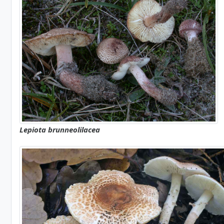
Lepiota brunneolilacea