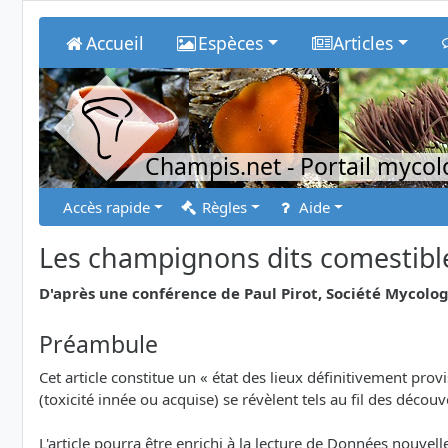
Accueil
Espèces
Articles
Champis.net
- Portail myco
Accès rapide
Règles
Aide
Les champignons dits comestibles
D'après une conférence de Paul Pirot, Société Mycolog
Préambule
Cet article constitue un « état des lieux définitivement pr
(toxicité innée ou acquise) se révèlent tels au fil des déco
L'article pourra être enrichi à la lecture de Données nouv