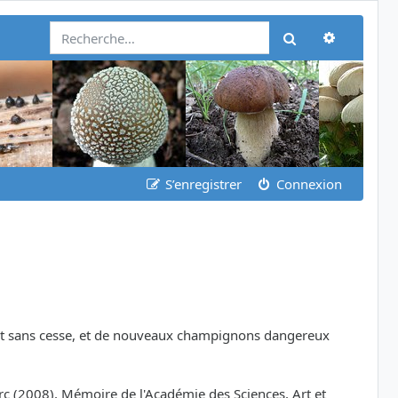
Recherch
Rechercher
S’enregistrer
Connexion
oluent sans cesse, et de nouveaux champignons dangereux
rc (2008), Mémoire de l'Académie des Sciences, Art et