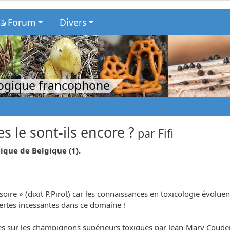
Forum
Divers
logique francophone
 le sont-ils encore ?
par
Fifi
ique de Belgique (1).
ovisoire » (dixit P.Pirot) car les connaissances en toxicologie év
uvertes incessantes dans ce domaine !
elles sur les champignons supérieurs toxiques par Jean-Mary Coude