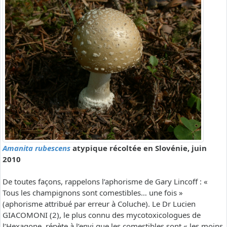
Amanita rubescens
atypique récoltée en Slovénie, juin
2010
De toutes façons, rappelons l’aphorisme de Gary Lincoff : «
Tous les champignons sont comestibles… une fois »
(aphorisme attribué par erreur à Coluche). Le Dr Lucien
GIACOMONI (2), le plus connu des mycotoxicologues de
l’Hexagone, répète à l’envi que les comestibles sont « les moins