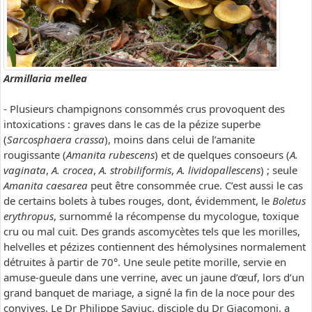
Armillaria mellea
- Plusieurs champignons consommés crus provoquent des
intoxications : graves dans le cas de la pézize superbe
(
Sarcosphaera crassa
), moins dans celui de l’amanite
rougissante (
Amanita rubescens
) et de quelques consoeurs (
A.
vaginata
,
A. crocea
,
A. strobiliformis
,
A. lividopallescens
) ; seule
Amanita caesarea
peut être consommée crue. C’est aussi le cas
de certains bolets à tubes rouges, dont, évidemment, le
Boletus
erythropus
, surnommé la récompense du mycologue, toxique
cru ou mal cuit. Des grands ascomycètes tels que les morilles,
helvelles et pézizes contiennent des hémolysines normalement
détruites à partir de 70°. Une seule petite morille, servie en
amuse-gueule dans une verrine, avec un jaune d’œuf, lors d’un
grand banquet de mariage, a signé la fin de la noce pour des
convives. Le Dr Philippe Saviuc, disciple du Dr Giacomoni, a