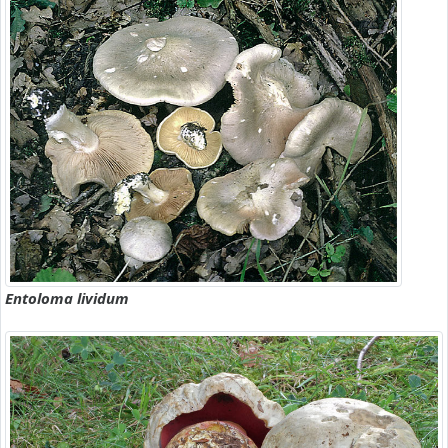
Entoloma lividum