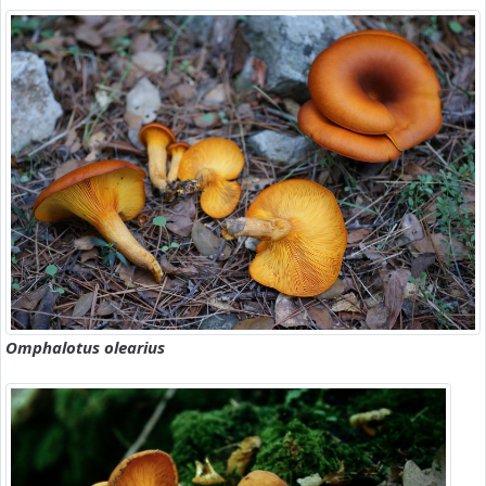
Omphalotus olearius