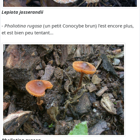
Lepiota josserandii
-
Pholiotina rugosa
(un petit Conocybe brun) l’est encore plus,
et est bien peu tentant...