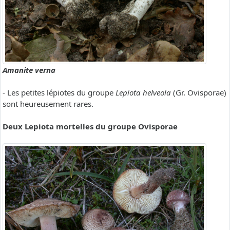
Amanite verna
- Les petites lépiotes du groupe
Lepiota helveola
(Gr. Ovisporae)
sont heureusement rares.
Deux Lepiota mortelles du groupe Ovisporae