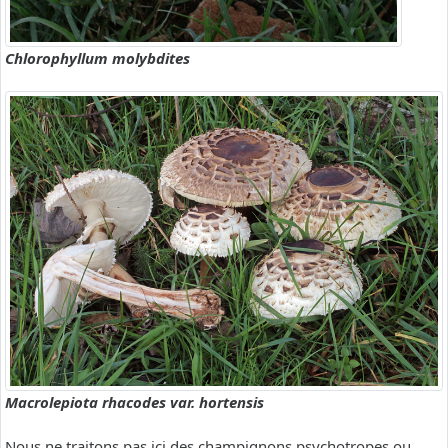
Chlorophyllum molybdites
Macrolepiota rhacodes var. hortensis
Nous ne traitons pas ici des champignons psychotropes ou