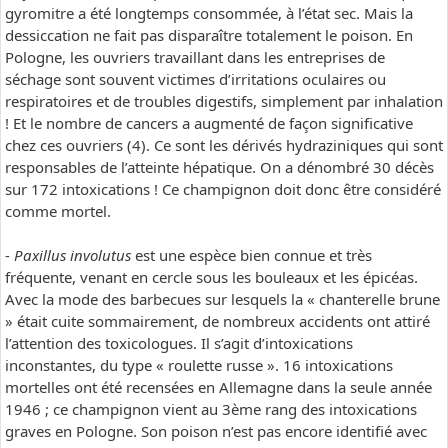
gyromitre a été longtemps consommée, à l’état sec. Mais la
dessiccation ne fait pas disparaître totalement le poison. En
Pologne, les ouvriers travaillant dans les entreprises de
séchage sont souvent victimes d’irritations oculaires ou
respiratoires et de troubles digestifs, simplement par inhalation
! Et le nombre de cancers a augmenté de façon significative
chez ces ouvriers (4). Ce sont les dérivés hydraziniques qui sont
responsables de l’atteinte hépatique. On a dénombré 30 décès
sur 172 intoxications ! Ce champignon doit donc être considéré
comme mortel.
-
Paxillus involutus
est une espèce bien connue et très
fréquente, venant en cercle sous les bouleaux et les épicéas.
Avec la mode des barbecues sur lesquels la « chanterelle brune
» était cuite sommairement, de nombreux accidents ont attiré
l’attention des toxicologues. Il s’agit d’intoxications
inconstantes, du type « roulette russe ». 16 intoxications
mortelles ont été recensées en Allemagne dans la seule année
1946 ; ce champignon vient au 3ème rang des intoxications
graves en Pologne. Son poison n’est pas encore identifié avec