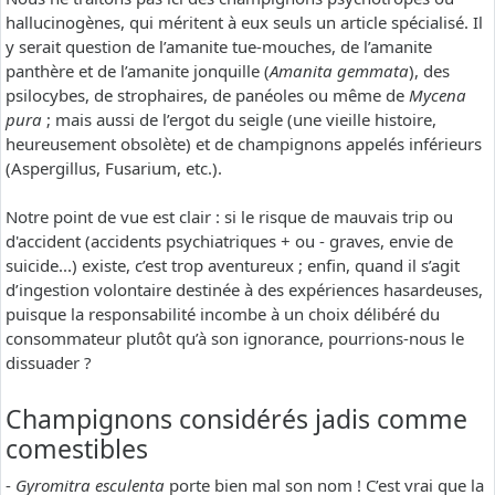
hallucinogènes, qui méritent à eux seuls un article spécialisé. Il
y serait question de l’amanite tue-mouches, de l’amanite
panthère et de l’amanite jonquille (
Amanita gemmata
), des
psilocybes, de strophaires, de panéoles ou même de
Mycena
pura
; mais aussi de l’ergot du seigle (une vieille histoire,
heureusement obsolète) et de champignons appelés inférieurs
(Aspergillus, Fusarium, etc.).
Notre point de vue est clair : si le risque de mauvais trip ou
d'accident (accidents psychiatriques + ou - graves, envie de
suicide...) existe, c’est trop aventureux ; enfin, quand il s’agit
d’ingestion volontaire destinée à des expériences hasardeuses,
puisque la responsabilité incombe à un choix délibéré du
consommateur plutôt qu’à son ignorance, pourrions-nous le
dissuader ?
Champignons considérés jadis comme
comestibles
-
Gyromitra esculenta
porte bien mal son nom ! C’est vrai que la