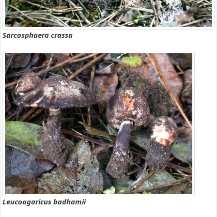
Sarcosphaera crassa
Leucoagaricus badhamii