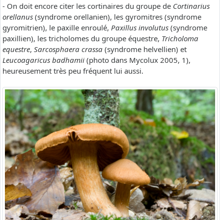
- On doit encore citer les cortinaires du groupe de
Cortinarius
orellanus
(syndrome orellanien), les gyromitres (syndrome
gyromitrien), le paxille enroulé,
Paxillus involutus
(syndrome
paxillien), les tricholomes du groupe équestre,
Tricholoma
equestre
,
Sarcosphaera crassa
(syndrome helvellien) et
Leucoagaricus badhamii
(photo dans Mycolux 2005, 1),
heureusement très peu fréquent lui aussi.