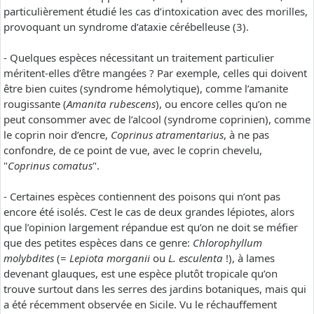
particulièrement étudié les cas d’intoxication avec des morilles,
provoquant un syndrome d’ataxie cérébelleuse (3).
- Quelques espèces nécessitant un traitement particulier
méritent-elles d’être mangées ? Par exemple, celles qui doivent
être bien cuites (syndrome hémolytique), comme l’amanite
rougissante (
Amanita rubescens
), ou encore celles qu’on ne
peut consommer avec de l’alcool (syndrome coprinien), comme
le coprin noir d’encre,
Coprinus atramentarius
, à ne pas
confondre, de ce point de vue, avec le coprin chevelu,
"
Coprinus comatus
".
- Certaines espèces contiennent des poisons qui n’ont pas
encore été isolés. C’est le cas de deux grandes lépiotes, alors
que l’opinion largement répandue est qu’on ne doit se méfier
que des petites espèces dans ce genre:
Chlorophyllum
molybdites
(=
Lepiota morganii
ou
L. esculenta
!), à lames
devenant glauques, est une espèce plutôt tropicale qu’on
trouve surtout dans les serres des jardins botaniques, mais qui
a été récemment observée en Sicile. Vu le réchauffement