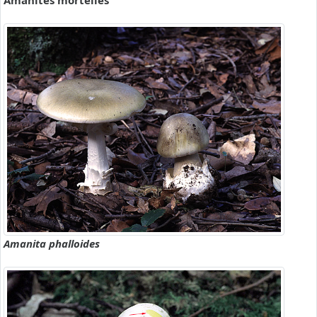
Amanites mortelles
Amanita phalloides