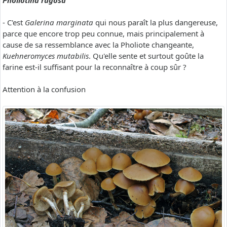
Pholiotina rugosa
- C'est
Galerina marginata
qui nous paraît la plus dangereuse,
parce que encore trop peu connue, mais principalement à
cause de sa ressemblance avec la Pholiote changeante,
Kuehneromyces mutabilis
. Qu'elle sente et surtout goûte la
farine est-il suffisant pour la reconnaître à coup sûr ?
Attention à la confusion