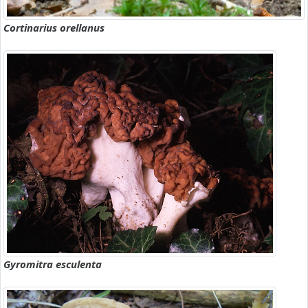
Cortinarius orellanus
Gyromitra esculenta