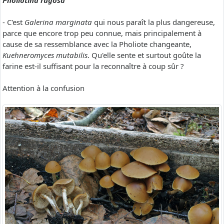
Pholiotina rugosa
- C'est
Galerina marginata
qui nous paraît la plus dangereuse,
parce que encore trop peu connue, mais principalement à
cause de sa ressemblance avec la Pholiote changeante,
Kuehneromyces mutabilis
. Qu'elle sente et surtout goûte la
farine est-il suffisant pour la reconnaître à coup sûr ?
Attention à la confusion