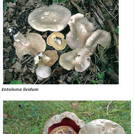
Entoloma lividum