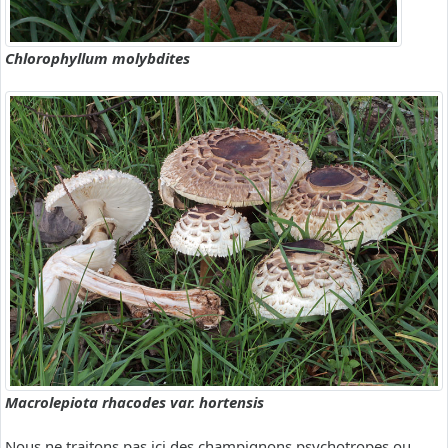
Chlorophyllum molybdites
Macrolepiota rhacodes var. hortensis
Nous ne traitons pas ici des champignons psychotropes ou