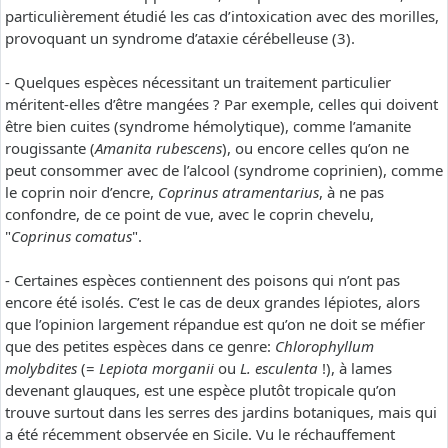
particulièrement étudié les cas d’intoxication avec des morilles,
provoquant un syndrome d’ataxie cérébelleuse (3).
- Quelques espèces nécessitant un traitement particulier
méritent-elles d’être mangées ? Par exemple, celles qui doivent
être bien cuites (syndrome hémolytique), comme l’amanite
rougissante (
Amanita rubescens
), ou encore celles qu’on ne
peut consommer avec de l’alcool (syndrome coprinien), comme
le coprin noir d’encre,
Coprinus atramentarius
, à ne pas
confondre, de ce point de vue, avec le coprin chevelu,
"
Coprinus comatus
".
- Certaines espèces contiennent des poisons qui n’ont pas
encore été isolés. C’est le cas de deux grandes lépiotes, alors
que l’opinion largement répandue est qu’on ne doit se méfier
que des petites espèces dans ce genre:
Chlorophyllum
molybdites
(=
Lepiota morganii
ou
L. esculenta
!), à lames
devenant glauques, est une espèce plutôt tropicale qu’on
trouve surtout dans les serres des jardins botaniques, mais qui
a été récemment observée en Sicile. Vu le réchauffement