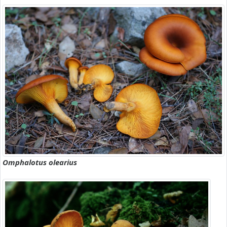
Omphalotus olearius