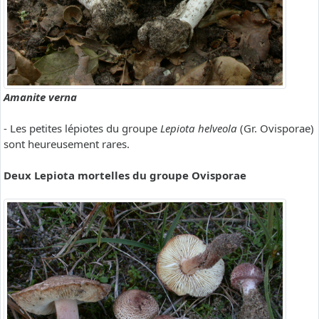
Amanite verna
- Les petites lépiotes du groupe
Lepiota helveola
(Gr. Ovisporae)
sont heureusement rares.
Deux Lepiota mortelles du groupe Ovisporae