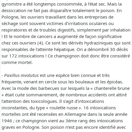
gyromitre a été longtemps consommée, à l’état sec. Mais la
dessiccation ne fait pas disparaître totalement le poison. En
Pologne, les ouvriers travaillant dans les entreprises de
séchage sont souvent victimes d’irritations oculaires ou
respiratoires et de troubles digestifs, simplement par inhalation
! Et le nombre de cancers a augmenté de façon significative
chez ces ouvriers (4). Ce sont les dérivés hydraziniques qui sont
responsables de l’atteinte hépatique. On a dénombré 30 décès
sur 172 intoxications ! Ce champignon doit donc être considéré
comme mortel.
-
Paxillus involutus
est une espèce bien connue et très
fréquente, venant en cercle sous les bouleaux et les épicéas.
Avec la mode des barbecues sur lesquels la « chanterelle brune
» était cuite sommairement, de nombreux accidents ont attiré
l’attention des toxicologues. Il s’agit d’intoxications
inconstantes, du type « roulette russe ». 16 intoxications
mortelles ont été recensées en Allemagne dans la seule année
1946 ; ce champignon vient au 3ème rang des intoxications
graves en Pologne. Son poison n’est pas encore identifié avec