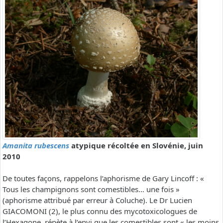
Amanita rubescens
atypique récoltée en Slovénie, juin
2010
De toutes façons, rappelons l’aphorisme de Gary Lincoff : «
Tous les champignons sont comestibles… une fois »
(aphorisme attribué par erreur à Coluche). Le Dr Lucien
GIACOMONI (2), le plus connu des mycotoxicologues de
l’Hexagone, répète à l’envi que les comestibles sont « les moins