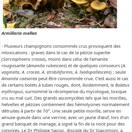
Armillaria mellea
- Plusieurs champignons consommés crus provoquent des
intoxications : graves dans le cas de la pézize superbe
(
Sarcosphaera crassa
), moins dans celui de l’amanite
rougissante (
Amanita rubescens
) et de quelques consoeurs (
A.
vaginata
,
A. crocea
,
A. strobiliformis
,
A. lividopallescens
) ; seule
Amanita caesarea
peut être consommée crue. C’est aussi le cas
de certains bolets à tubes rouges, dont, évidemment, le
Boletus
erythropus
, surnommé la récompense du mycologue, toxique
cru ou mal cuit. Des grands ascomycètes tels que les morilles,
helvelles et pézizes contiennent des hémolysines normalement
détruites à partir de 70°. Une seule petite morille, servie en
amuse-gueule dans une verrine, avec un jaune d’œuf, lors d’un
grand banquet de mariage, a signé la fin de la noce pour des
convives. Le Dr Philippe Saviuc, disciple du Dr Giacomoni, a