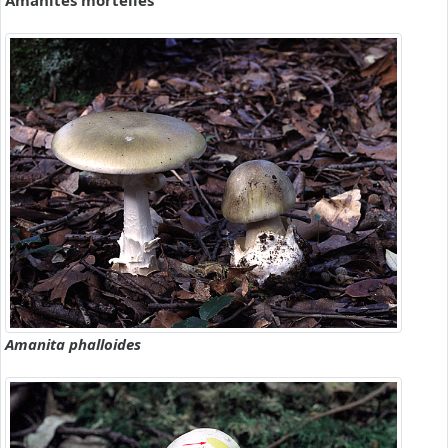
Amanites mortelles
Amanita phalloides