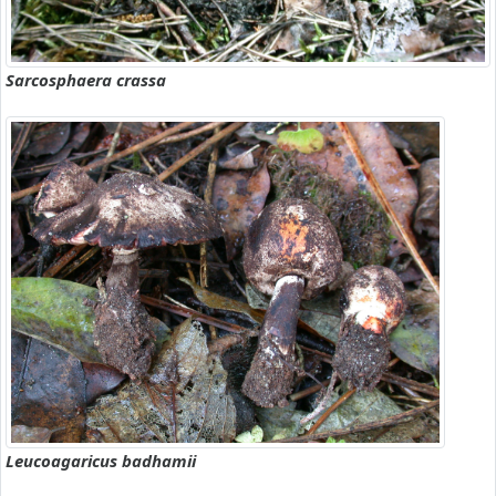
Sarcosphaera crassa
Leucoagaricus badhamii