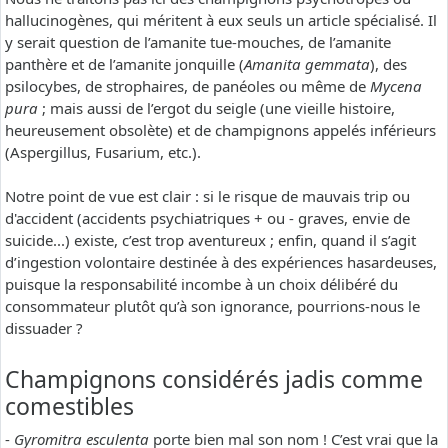
hallucinogènes, qui méritent à eux seuls un article spécialisé. Il
y serait question de l’amanite tue-mouches, de l’amanite
panthère et de l’amanite jonquille (
Amanita gemmata
), des
psilocybes, de strophaires, de panéoles ou même de
Mycena
pura
; mais aussi de l’ergot du seigle (une vieille histoire,
heureusement obsolète) et de champignons appelés inférieurs
(Aspergillus, Fusarium, etc.).
Notre point de vue est clair : si le risque de mauvais trip ou
d'accident (accidents psychiatriques + ou - graves, envie de
suicide...) existe, c’est trop aventureux ; enfin, quand il s’agit
d’ingestion volontaire destinée à des expériences hasardeuses,
puisque la responsabilité incombe à un choix délibéré du
consommateur plutôt qu’à son ignorance, pourrions-nous le
dissuader ?
Champignons considérés jadis comme
comestibles
-
Gyromitra esculenta
porte bien mal son nom ! C’est vrai que la