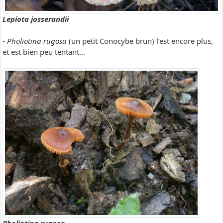
Lepiota josserandii
-
Pholiotina rugosa
(un petit Conocybe brun) l’est encore plus,
et est bien peu tentant...