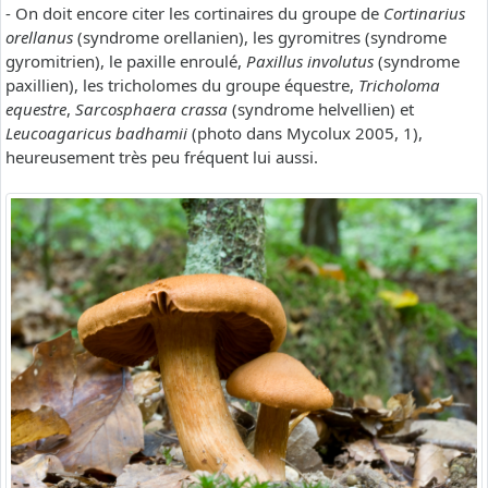
- On doit encore citer les cortinaires du groupe de
Cortinarius
orellanus
(syndrome orellanien), les gyromitres (syndrome
gyromitrien), le paxille enroulé,
Paxillus involutus
(syndrome
paxillien), les tricholomes du groupe équestre,
Tricholoma
equestre
,
Sarcosphaera crassa
(syndrome helvellien) et
Leucoagaricus badhamii
(photo dans Mycolux 2005, 1),
heureusement très peu fréquent lui aussi.