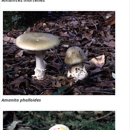
Amanites mortelles
Amanita phalloides