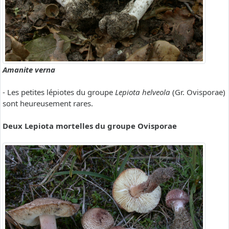
Amanite verna
- Les petites lépiotes du groupe
Lepiota helveola
(Gr. Ovisporae)
sont heureusement rares.
Deux Lepiota mortelles du groupe Ovisporae