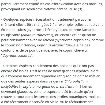
particulièrement étudié les cas d’intoxication avec des morilles,
provoquant un syndrome d’ataxie cérébelleuse (3).
- Quelques espèces nécessitant un traitement particulier
méritent-elles d’être mangées ? Par exemple, celles qui doivent
être bien cuites (syndrome hémolytique), comme l’amanite
rougissante (
Amanita rubescens
), ou encore celles qu’on ne
peut consommer avec de l’alcool (syndrome coprinien), comme
le coprin noir d’encre,
Coprinus atramentarius
, à ne pas
confondre, de ce point de vue, avec le coprin chevelu,
"
Coprinus comatus
".
- Certaines espèces contiennent des poisons qui n’ont pas
encore été isolés. C’est le cas de deux grandes lépiotes, alors
que l’opinion largement répandue est qu’on ne doit se méfier
que des petites espèces dans ce genre:
Chlorophyllum
molybdites
(=
Lepiota morganii
ou
L. esculenta
!), à lames
devenant glauques, est une espèce plutôt tropicale qu’on
trouve surtout dans les serres des jardins botaniques, mais qui
a été récemment observée en Sicile. Vu le réchauffement