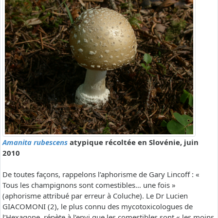
Amanita rubescens
atypique récoltée en Slovénie, juin
2010
De toutes façons, rappelons l’aphorisme de Gary Lincoff : «
Tous les champignons sont comestibles… une fois »
(aphorisme attribué par erreur à Coluche). Le Dr Lucien
GIACOMONI (2), le plus connu des mycotoxicologues de
l’Hexagone, répète à l’envi que les comestibles sont « les moins