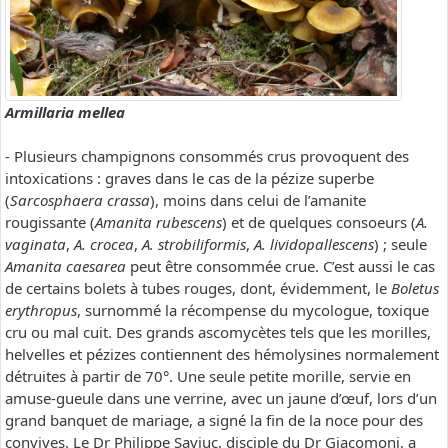
Armillaria mellea
- Plusieurs champignons consommés crus provoquent des
intoxications : graves dans le cas de la pézize superbe
(
Sarcosphaera crassa
), moins dans celui de l’amanite
rougissante (
Amanita rubescens
) et de quelques consoeurs (
A.
vaginata
,
A. crocea
,
A. strobiliformis
,
A. lividopallescens
) ; seule
Amanita caesarea
peut être consommée crue. C’est aussi le cas
de certains bolets à tubes rouges, dont, évidemment, le
Boletus
erythropus
, surnommé la récompense du mycologue, toxique
cru ou mal cuit. Des grands ascomycètes tels que les morilles,
helvelles et pézizes contiennent des hémolysines normalement
détruites à partir de 70°. Une seule petite morille, servie en
amuse-gueule dans une verrine, avec un jaune d’œuf, lors d’un
grand banquet de mariage, a signé la fin de la noce pour des
convives. Le Dr Philippe Saviuc, disciple du Dr Giacomoni, a