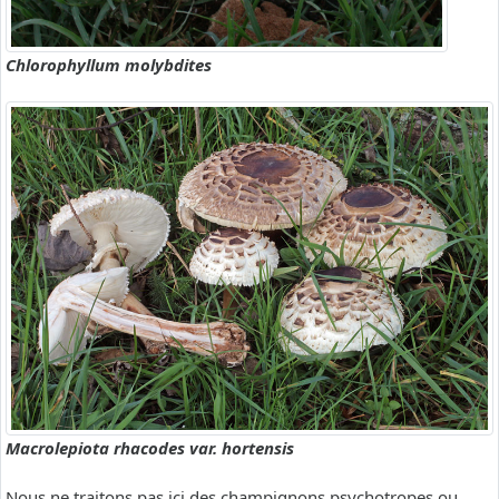
Chlorophyllum molybdites
Macrolepiota rhacodes var. hortensis
Nous ne traitons pas ici des champignons psychotropes ou