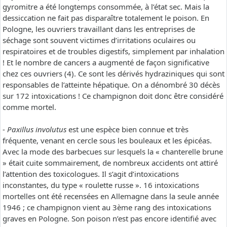
gyromitre a été longtemps consommée, à l’état sec. Mais la
dessiccation ne fait pas disparaître totalement le poison. En
Pologne, les ouvriers travaillant dans les entreprises de
séchage sont souvent victimes d’irritations oculaires ou
respiratoires et de troubles digestifs, simplement par inhalation
! Et le nombre de cancers a augmenté de façon significative
chez ces ouvriers (4). Ce sont les dérivés hydraziniques qui sont
responsables de l’atteinte hépatique. On a dénombré 30 décès
sur 172 intoxications ! Ce champignon doit donc être considéré
comme mortel.
-
Paxillus involutus
est une espèce bien connue et très
fréquente, venant en cercle sous les bouleaux et les épicéas.
Avec la mode des barbecues sur lesquels la « chanterelle brune
» était cuite sommairement, de nombreux accidents ont attiré
l’attention des toxicologues. Il s’agit d’intoxications
inconstantes, du type « roulette russe ». 16 intoxications
mortelles ont été recensées en Allemagne dans la seule année
1946 ; ce champignon vient au 3ème rang des intoxications
graves en Pologne. Son poison n’est pas encore identifié avec