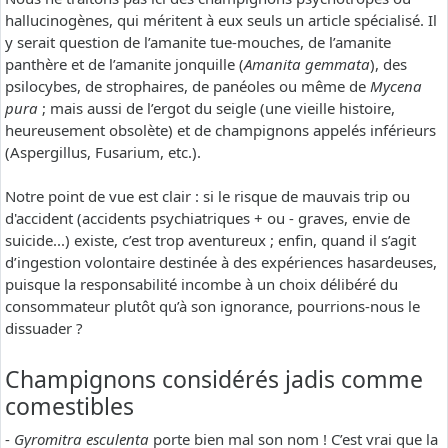
hallucinogènes, qui méritent à eux seuls un article spécialisé. Il
y serait question de l’amanite tue-mouches, de l’amanite
panthère et de l’amanite jonquille (
Amanita gemmata
), des
psilocybes, de strophaires, de panéoles ou même de
Mycena
pura
; mais aussi de l’ergot du seigle (une vieille histoire,
heureusement obsolète) et de champignons appelés inférieurs
(Aspergillus, Fusarium, etc.).
Notre point de vue est clair : si le risque de mauvais trip ou
d'accident (accidents psychiatriques + ou - graves, envie de
suicide...) existe, c’est trop aventureux ; enfin, quand il s’agit
d’ingestion volontaire destinée à des expériences hasardeuses,
puisque la responsabilité incombe à un choix délibéré du
consommateur plutôt qu’à son ignorance, pourrions-nous le
dissuader ?
Champignons considérés jadis comme
comestibles
-
Gyromitra esculenta
porte bien mal son nom ! C’est vrai que la