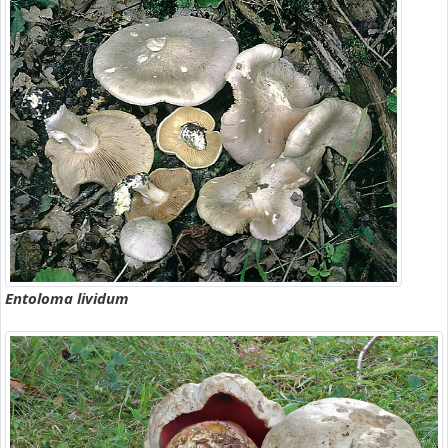
Entoloma lividum