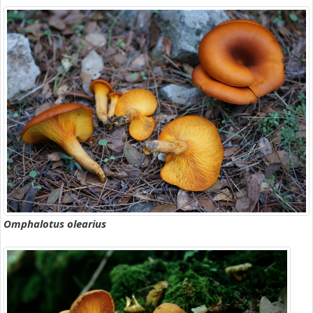
Omphalotus olearius