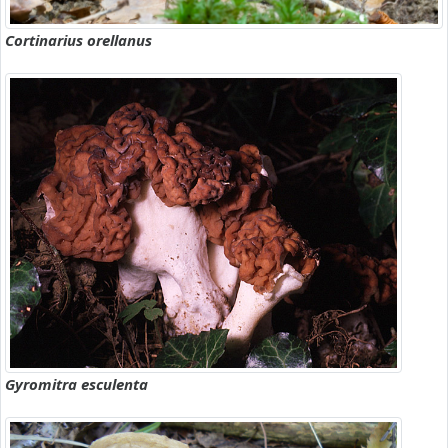
Cortinarius orellanus
Gyromitra esculenta