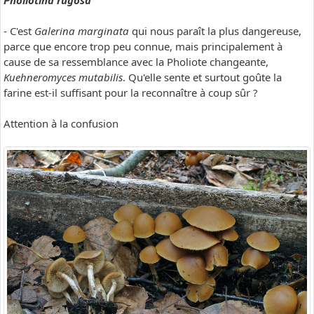
Pholiotina rugosa
- C'est
Galerina marginata
qui nous paraît la plus dangereuse,
parce que encore trop peu connue, mais principalement à
cause de sa ressemblance avec la Pholiote changeante,
Kuehneromyces mutabilis
. Qu'elle sente et surtout goûte la
farine est-il suffisant pour la reconnaître à coup sûr ?
Attention à la confusion