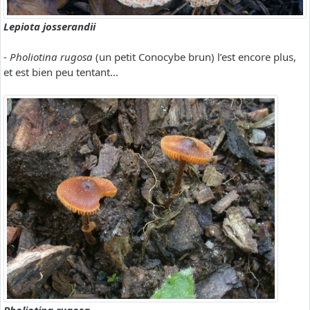
Lepiota josserandii
-
Pholiotina rugosa
(un petit Conocybe brun) l’est encore plus,
et est bien peu tentant...