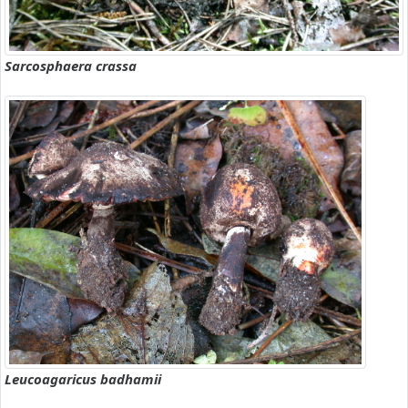
Sarcosphaera crassa
Leucoagaricus badhamii