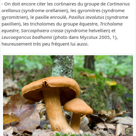
- On doit encore citer les cortinaires du groupe de
Cortinarius
orellanus
(syndrome orellanien), les gyromitres (syndrome
gyromitrien), le paxille enroulé,
Paxillus involutus
(syndrome
paxillien), les tricholomes du groupe équestre,
Tricholoma
equestre
,
Sarcosphaera crassa
(syndrome helvellien) et
Leucoagaricus badhamii
(photo dans Mycolux 2005, 1),
heureusement très peu fréquent lui aussi.