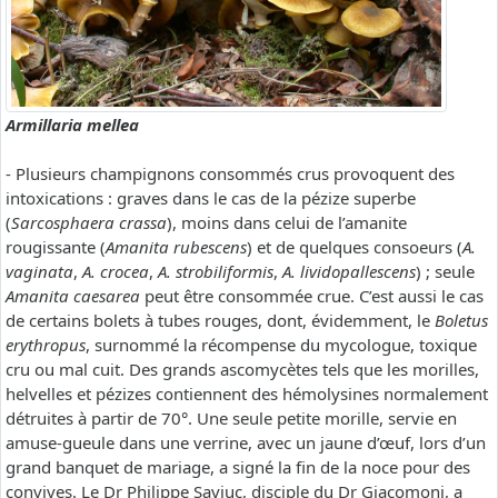
Armillaria mellea
- Plusieurs champignons consommés crus provoquent des
intoxications : graves dans le cas de la pézize superbe
(
Sarcosphaera crassa
), moins dans celui de l’amanite
rougissante (
Amanita rubescens
) et de quelques consoeurs (
A.
vaginata
,
A. crocea
,
A. strobiliformis
,
A. lividopallescens
) ; seule
Amanita caesarea
peut être consommée crue. C’est aussi le cas
de certains bolets à tubes rouges, dont, évidemment, le
Boletus
erythropus
, surnommé la récompense du mycologue, toxique
cru ou mal cuit. Des grands ascomycètes tels que les morilles,
helvelles et pézizes contiennent des hémolysines normalement
détruites à partir de 70°. Une seule petite morille, servie en
amuse-gueule dans une verrine, avec un jaune d’œuf, lors d’un
grand banquet de mariage, a signé la fin de la noce pour des
convives. Le Dr Philippe Saviuc, disciple du Dr Giacomoni, a