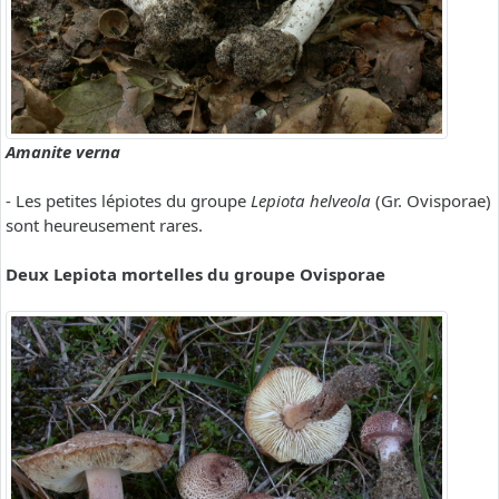
Amanite verna
- Les petites lépiotes du groupe
Lepiota helveola
(Gr. Ovisporae)
sont heureusement rares.
Deux Lepiota mortelles du groupe Ovisporae