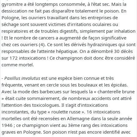
gyromitre a été longtemps consommée, à l’état sec. Mais la
dessiccation ne fait pas disparaître totalement le poison. En
Pologne, les ouvriers travaillant dans les entreprises de
séchage sont souvent victimes d’irritations oculaires ou
respiratoires et de troubles digestifs, simplement par inhalation
! Et le nombre de cancers a augmenté de façon significative
chez ces ouvriers (4). Ce sont les dérivés hydraziniques qui sont
responsables de l’atteinte hépatique. On a dénombré 30 décès
sur 172 intoxications ! Ce champignon doit donc être considéré
comme mortel.
-
Paxillus involutus
est une espèce bien connue et très
fréquente, venant en cercle sous les bouleaux et les épicéas.
Avec la mode des barbecues sur lesquels la « chanterelle brune
» était cuite sommairement, de nombreux accidents ont attiré
l’attention des toxicologues. Il s’agit d’intoxications
inconstantes, du type « roulette russe ». 16 intoxications
mortelles ont été recensées en Allemagne dans la seule année
1946 ; ce champignon vient au 3ème rang des intoxications
graves en Pologne. Son poison n’est pas encore identifié avec