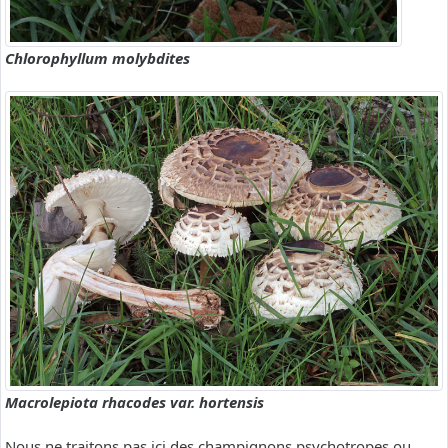
Chlorophyllum molybdites
Macrolepiota rhacodes var. hortensis
Nous ne traitons pas ici des champignons psychotropes ou