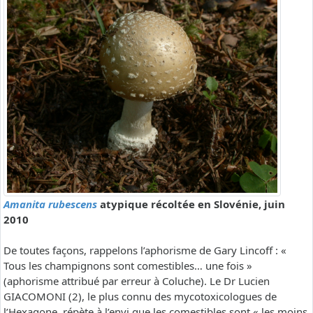
Amanita rubescens
atypique récoltée en Slovénie, juin
2010
De toutes façons, rappelons l’aphorisme de Gary Lincoff : «
Tous les champignons sont comestibles… une fois »
(aphorisme attribué par erreur à Coluche). Le Dr Lucien
GIACOMONI (2), le plus connu des mycotoxicologues de
l’Hexagone, répète à l’envi que les comestibles sont « les moins