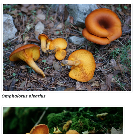
Omphalotus olearius