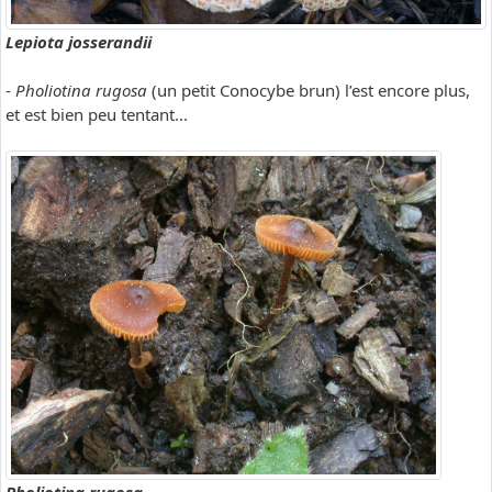
Lepiota josserandii
-
Pholiotina rugosa
(un petit Conocybe brun) l’est encore plus,
et est bien peu tentant...