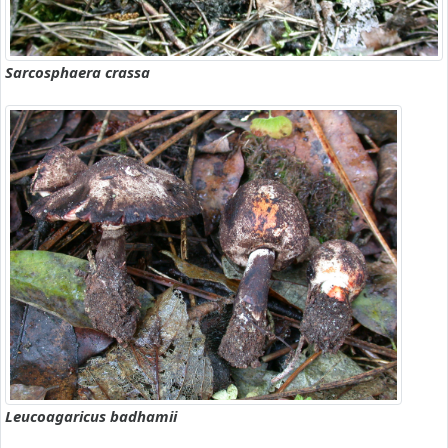
Sarcosphaera crassa
Leucoagaricus badhamii