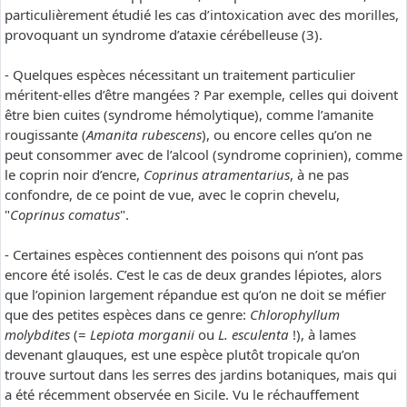
particulièrement étudié les cas d’intoxication avec des morilles,
provoquant un syndrome d’ataxie cérébelleuse (3).
- Quelques espèces nécessitant un traitement particulier
méritent-elles d’être mangées ? Par exemple, celles qui doivent
être bien cuites (syndrome hémolytique), comme l’amanite
rougissante (
Amanita rubescens
), ou encore celles qu’on ne
peut consommer avec de l’alcool (syndrome coprinien), comme
le coprin noir d’encre,
Coprinus atramentarius
, à ne pas
confondre, de ce point de vue, avec le coprin chevelu,
"
Coprinus comatus
".
- Certaines espèces contiennent des poisons qui n’ont pas
encore été isolés. C’est le cas de deux grandes lépiotes, alors
que l’opinion largement répandue est qu’on ne doit se méfier
que des petites espèces dans ce genre:
Chlorophyllum
molybdites
(=
Lepiota morganii
ou
L. esculenta
!), à lames
devenant glauques, est une espèce plutôt tropicale qu’on
trouve surtout dans les serres des jardins botaniques, mais qui
a été récemment observée en Sicile. Vu le réchauffement