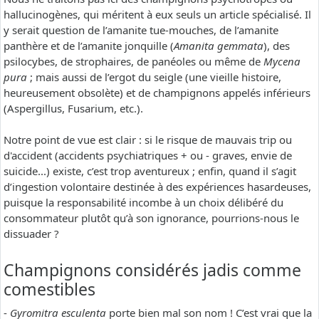
hallucinogènes, qui méritent à eux seuls un article spécialisé. Il
y serait question de l’amanite tue-mouches, de l’amanite
panthère et de l’amanite jonquille (
Amanita gemmata
), des
psilocybes, de strophaires, de panéoles ou même de
Mycena
pura
; mais aussi de l’ergot du seigle (une vieille histoire,
heureusement obsolète) et de champignons appelés inférieurs
(Aspergillus, Fusarium, etc.).
Notre point de vue est clair : si le risque de mauvais trip ou
d'accident (accidents psychiatriques + ou - graves, envie de
suicide...) existe, c’est trop aventureux ; enfin, quand il s’agit
d’ingestion volontaire destinée à des expériences hasardeuses,
puisque la responsabilité incombe à un choix délibéré du
consommateur plutôt qu’à son ignorance, pourrions-nous le
dissuader ?
Champignons considérés jadis comme
comestibles
-
Gyromitra esculenta
porte bien mal son nom ! C’est vrai que la