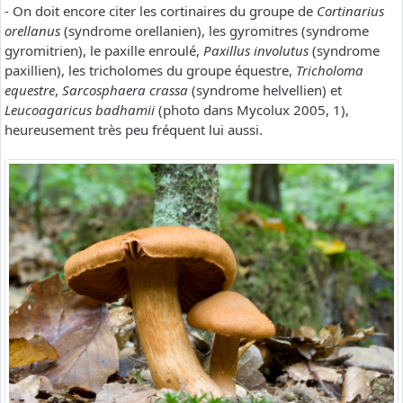
- On doit encore citer les cortinaires du groupe de
Cortinarius
orellanus
(syndrome orellanien), les gyromitres (syndrome
gyromitrien), le paxille enroulé,
Paxillus involutus
(syndrome
paxillien), les tricholomes du groupe équestre,
Tricholoma
equestre
,
Sarcosphaera crassa
(syndrome helvellien) et
Leucoagaricus badhamii
(photo dans Mycolux 2005, 1),
heureusement très peu fréquent lui aussi.