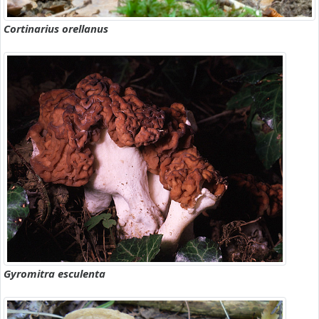
Cortinarius orellanus
Gyromitra esculenta