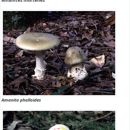
Amanites mortelles
Amanita phalloides