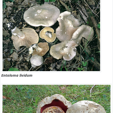
Entoloma lividum