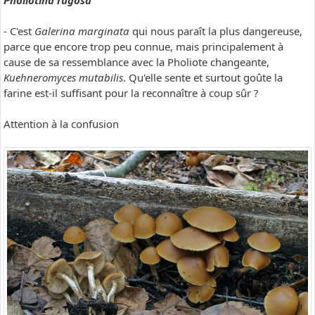
Pholiotina rugosa
- C'est
Galerina marginata
qui nous paraît la plus dangereuse,
parce que encore trop peu connue, mais principalement à
cause de sa ressemblance avec la Pholiote changeante,
Kuehneromyces mutabilis
. Qu'elle sente et surtout goûte la
farine est-il suffisant pour la reconnaître à coup sûr ?
Attention à la confusion