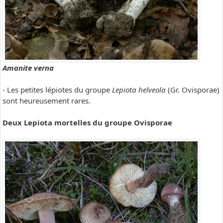
Amanite verna
- Les petites lépiotes du groupe
Lepiota helveola
(Gr. Ovisporae)
sont heureusement rares.
Deux Lepiota mortelles du groupe Ovisporae