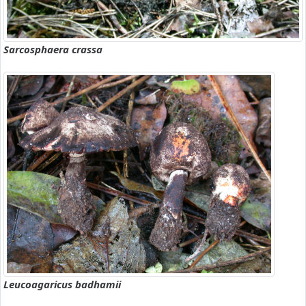
Sarcosphaera crassa
Leucoagaricus badhamii