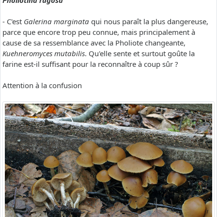
Pholiotina rugosa
- C'est
Galerina marginata
qui nous paraît la plus dangereuse,
parce que encore trop peu connue, mais principalement à
cause de sa ressemblance avec la Pholiote changeante,
Kuehneromyces mutabilis
. Qu'elle sente et surtout goûte la
farine est-il suffisant pour la reconnaître à coup sûr ?
Attention à la confusion