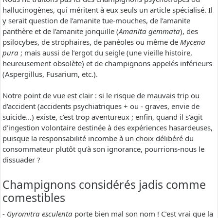
hallucinogènes, qui méritent à eux seuls un article spécialisé. Il
y serait question de l’amanite tue-mouches, de l’amanite
panthère et de l’amanite jonquille (
Amanita gemmata
), des
psilocybes, de strophaires, de panéoles ou même de
Mycena
pura
; mais aussi de l’ergot du seigle (une vieille histoire,
heureusement obsolète) et de champignons appelés inférieurs
(Aspergillus, Fusarium, etc.).
Notre point de vue est clair : si le risque de mauvais trip ou
d'accident (accidents psychiatriques + ou - graves, envie de
suicide...) existe, c’est trop aventureux ; enfin, quand il s’agit
d’ingestion volontaire destinée à des expériences hasardeuses,
puisque la responsabilité incombe à un choix délibéré du
consommateur plutôt qu’à son ignorance, pourrions-nous le
dissuader ?
Champignons considérés jadis comme
comestibles
-
Gyromitra esculenta
porte bien mal son nom ! C’est vrai que la