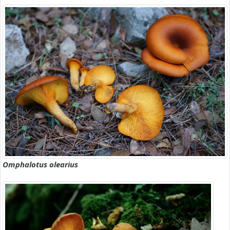
Omphalotus olearius