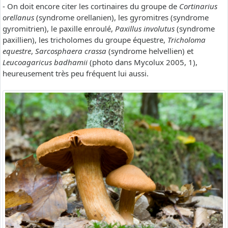
- On doit encore citer les cortinaires du groupe de
Cortinarius
orellanus
(syndrome orellanien), les gyromitres (syndrome
gyromitrien), le paxille enroulé,
Paxillus involutus
(syndrome
paxillien), les tricholomes du groupe équestre,
Tricholoma
equestre
,
Sarcosphaera crassa
(syndrome helvellien) et
Leucoagaricus badhamii
(photo dans Mycolux 2005, 1),
heureusement très peu fréquent lui aussi.