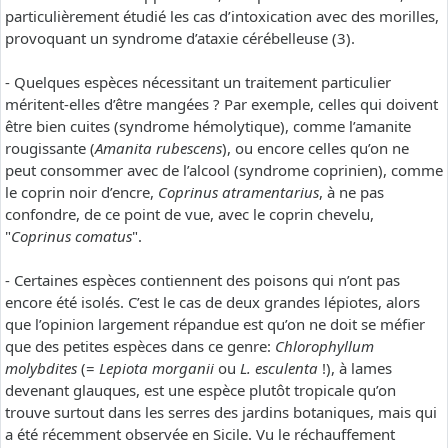
particulièrement étudié les cas d’intoxication avec des morilles,
provoquant un syndrome d’ataxie cérébelleuse (3).
- Quelques espèces nécessitant un traitement particulier
méritent-elles d’être mangées ? Par exemple, celles qui doivent
être bien cuites (syndrome hémolytique), comme l’amanite
rougissante (
Amanita rubescens
), ou encore celles qu’on ne
peut consommer avec de l’alcool (syndrome coprinien), comme
le coprin noir d’encre,
Coprinus atramentarius
, à ne pas
confondre, de ce point de vue, avec le coprin chevelu,
"
Coprinus comatus
".
- Certaines espèces contiennent des poisons qui n’ont pas
encore été isolés. C’est le cas de deux grandes lépiotes, alors
que l’opinion largement répandue est qu’on ne doit se méfier
que des petites espèces dans ce genre:
Chlorophyllum
molybdites
(=
Lepiota morganii
ou
L. esculenta
!), à lames
devenant glauques, est une espèce plutôt tropicale qu’on
trouve surtout dans les serres des jardins botaniques, mais qui
a été récemment observée en Sicile. Vu le réchauffement