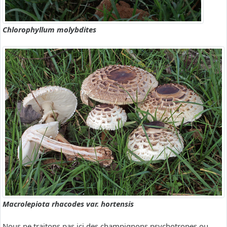
Chlorophyllum molybdites
Macrolepiota rhacodes var. hortensis
Nous ne traitons pas ici des champignons psychotropes ou