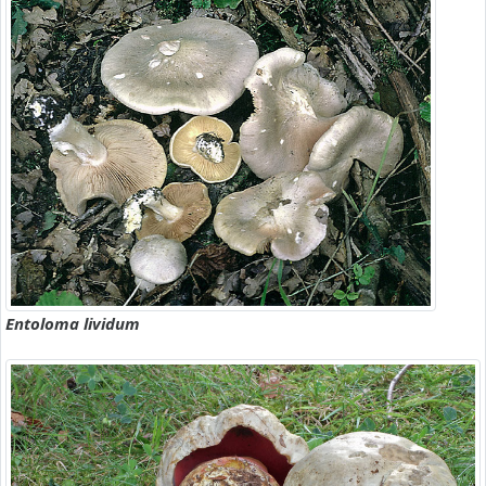
Entoloma lividum