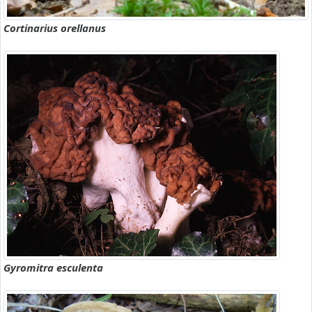
Cortinarius orellanus
Gyromitra esculenta