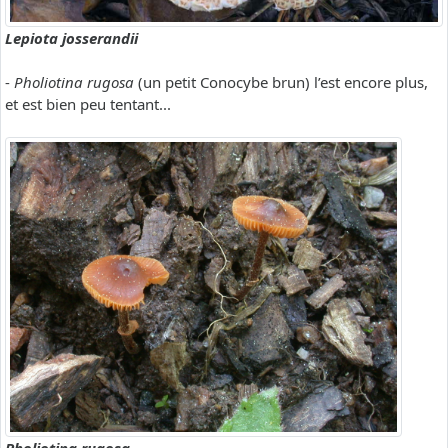
Lepiota josserandii
-
Pholiotina rugosa
(un petit Conocybe brun) l’est encore plus,
et est bien peu tentant...