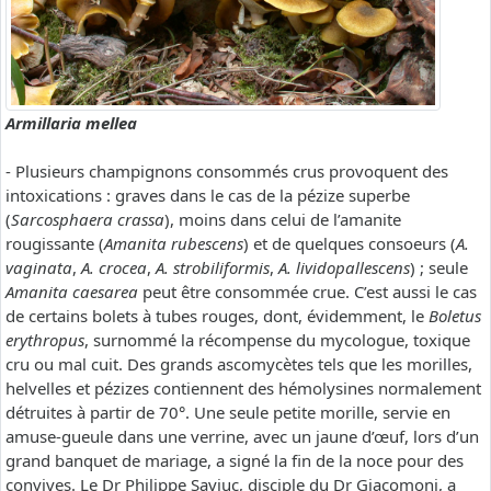
Armillaria mellea
- Plusieurs champignons consommés crus provoquent des
intoxications : graves dans le cas de la pézize superbe
(
Sarcosphaera crassa
), moins dans celui de l’amanite
rougissante (
Amanita rubescens
) et de quelques consoeurs (
A.
vaginata
,
A. crocea
,
A. strobiliformis
,
A. lividopallescens
) ; seule
Amanita caesarea
peut être consommée crue. C’est aussi le cas
de certains bolets à tubes rouges, dont, évidemment, le
Boletus
erythropus
, surnommé la récompense du mycologue, toxique
cru ou mal cuit. Des grands ascomycètes tels que les morilles,
helvelles et pézizes contiennent des hémolysines normalement
détruites à partir de 70°. Une seule petite morille, servie en
amuse-gueule dans une verrine, avec un jaune d’œuf, lors d’un
grand banquet de mariage, a signé la fin de la noce pour des
convives. Le Dr Philippe Saviuc, disciple du Dr Giacomoni, a