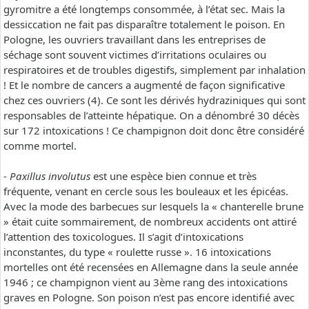
gyromitre a été longtemps consommée, à l’état sec. Mais la
dessiccation ne fait pas disparaître totalement le poison. En
Pologne, les ouvriers travaillant dans les entreprises de
séchage sont souvent victimes d’irritations oculaires ou
respiratoires et de troubles digestifs, simplement par inhalation
! Et le nombre de cancers a augmenté de façon significative
chez ces ouvriers (4). Ce sont les dérivés hydraziniques qui sont
responsables de l’atteinte hépatique. On a dénombré 30 décès
sur 172 intoxications ! Ce champignon doit donc être considéré
comme mortel.
-
Paxillus involutus
est une espèce bien connue et très
fréquente, venant en cercle sous les bouleaux et les épicéas.
Avec la mode des barbecues sur lesquels la « chanterelle brune
» était cuite sommairement, de nombreux accidents ont attiré
l’attention des toxicologues. Il s’agit d’intoxications
inconstantes, du type « roulette russe ». 16 intoxications
mortelles ont été recensées en Allemagne dans la seule année
1946 ; ce champignon vient au 3ème rang des intoxications
graves en Pologne. Son poison n’est pas encore identifié avec