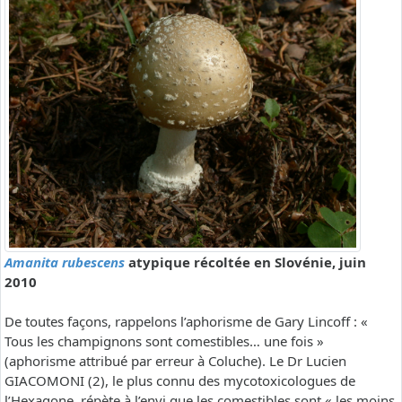
Amanita rubescens
atypique récoltée en Slovénie, juin
2010
De toutes façons, rappelons l’aphorisme de Gary Lincoff : «
Tous les champignons sont comestibles… une fois »
(aphorisme attribué par erreur à Coluche). Le Dr Lucien
GIACOMONI (2), le plus connu des mycotoxicologues de
l’Hexagone, répète à l’envi que les comestibles sont « les moins