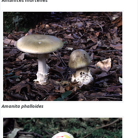
Amanites mortelles
Amanita phalloides