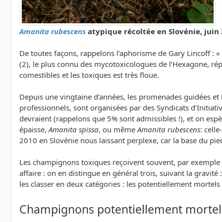
Amanita rubescens
atypique récoltée en Slovénie, juin
De toutes façons, rappelons l’aphorisme de Gary Lincoff :
(2), le plus connu des mycotoxicologues de l’Hexagone, répèt
comestibles et les toxiques est très floue.
Depuis une vingtaine d’années, les promenades guidées et le
professionnels, sont organisées par des Syndicats d’Initiati
devraient (rappelons que 5% sont admissibles !), et on espè
épaisse,
Amanita spissa
, ou même
Amanita rubescens
: cell
2010 en Slovénie nous laissant perplexe, car la base du pie
Les champignons toxiques reçoivent souvent, par exemple sur 
affaire : on en distingue en général trois, suivant la grav
les classer en deux catégories : les potentiellement mortel
Champignons potentiellement mortel