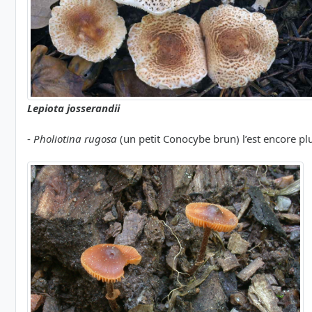
Lepiota josserandii
-
Pholiotina rugosa
(un petit Conocybe brun) l’est encore plus