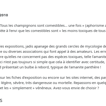
 2010
 « Tous les champignons sont comestibles… une fois » (aphorisme
e à l’envi que les comestibles sont « les moins toxiques de tous » 
s expositions, jadis apanage des grands cercles de mycologie des 
ve ou diverses associations qui font appel à des amateurs. Les er
re qu’elles ne concernent pas des espèces toxiques, telle l’amani
e-ci n’est pas toujours si simple que cela à identifier avec certitu
d présentait un bulbe à rebord, typique de l’amanite panthère !
les fiches d’exposition ou encore sur les sites internet, des past
ité : légère, sévère, très dangereuse ou mortelle. Repassons-en q
s et les « simplement » vénéneux. Avez-vous envie de choisir ?
s