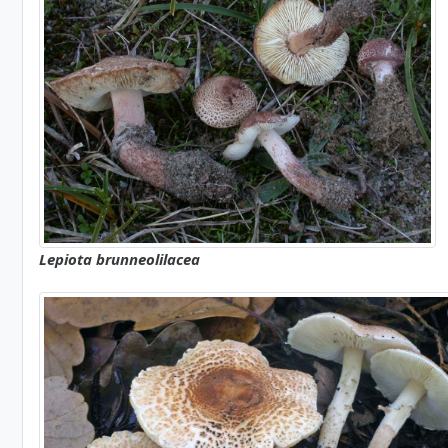
Lepiota brunneolilacea