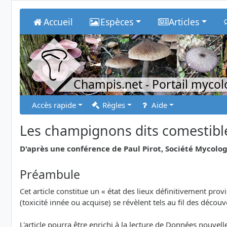
Accueil
Espèces
Articles
Champis.net
- Portail myco
Accès rapide
Règles
Aide
Les champignons dits comestibles
D'après une conférence de Paul Pirot, Société Mycolog
Préambule
Cet article constitue un « état des lieux définitivement pr
(toxicité innée ou acquise) se révèlent tels au fil des déco
L'article pourra être enrichi à la lecture de Données nouv