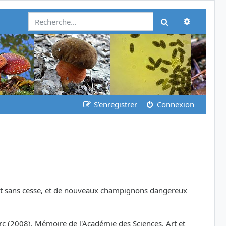
Recherch
Rechercher
S’enregistrer
Connexion
oluent sans cesse, et de nouveaux champignons dangereux
rc (2008), Mémoire de l'Académie des Sciences, Art et