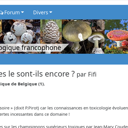
Forum
Divers
logique francophone
 le sont-ils encore ?
par
Fifi
ique de Belgique (1).
ovisoire » (dixit P.Pirot) car les connaissances en toxicologie év
uvertes incessantes dans ce domaine !
elles sur les champignons supérieurs toxiques par Jean-Mary Coude