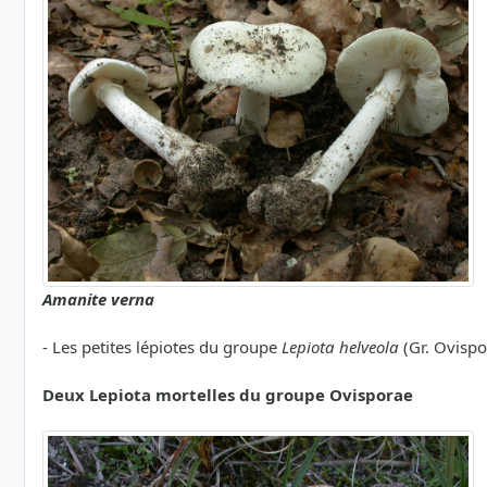
Amanite verna
- Les petites lépiotes du groupe
Lepiota helveola
(Gr. Ovispo
Deux Lepiota mortelles du groupe Ovisporae