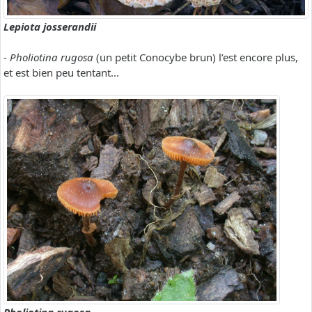
Lepiota josserandii
-
Pholiotina rugosa
(un petit Conocybe brun) l’est encore plus,
et est bien peu tentant...