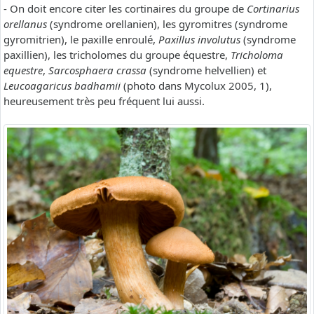
- On doit encore citer les cortinaires du groupe de
Cortinarius
orellanus
(syndrome orellanien), les gyromitres (syndrome
gyromitrien), le paxille enroulé,
Paxillus involutus
(syndrome
paxillien), les tricholomes du groupe équestre,
Tricholoma
equestre
,
Sarcosphaera crassa
(syndrome helvellien) et
Leucoagaricus badhamii
(photo dans Mycolux 2005, 1),
heureusement très peu fréquent lui aussi.