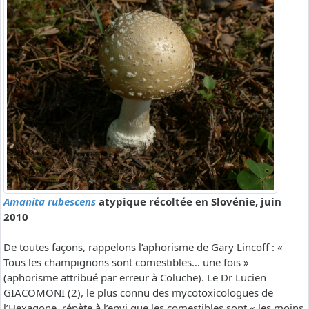
Amanita rubescens
atypique récoltée en Slovénie, juin
2010
De toutes façons, rappelons l’aphorisme de Gary Lincoff : «
Tous les champignons sont comestibles… une fois »
(aphorisme attribué par erreur à Coluche). Le Dr Lucien
GIACOMONI (2), le plus connu des mycotoxicologues de
l’Hexagone, répète à l’envi que les comestibles sont « les moins