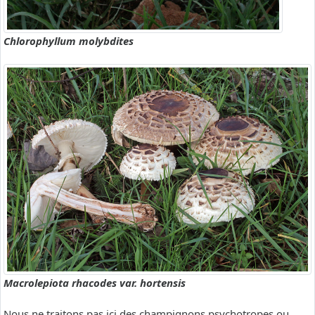
Chlorophyllum molybdites
Macrolepiota rhacodes var. hortensis
Nous ne traitons pas ici des champignons psychotropes ou