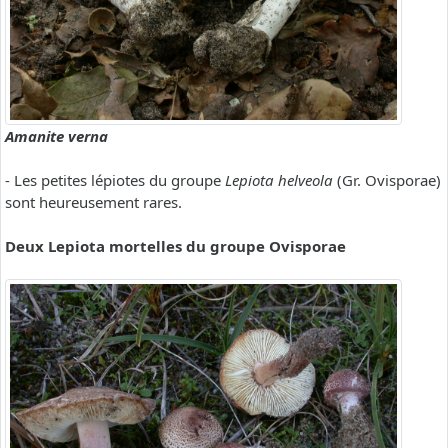
Amanite verna
- Les petites lépiotes du groupe
Lepiota helveola
(Gr. Ovisporae)
sont heureusement rares.
Deux Lepiota mortelles du groupe Ovisporae