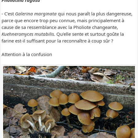
Pholiotina rugosa
- C'est
Galerina marginata
qui nous paraît la plus dangereuse,
parce que encore trop peu connue, mais principalement à
cause de sa ressemblance avec la Pholiote changeante,
Kuehneromyces mutabilis
. Qu'elle sente et surtout goûte la
farine est-il suffisant pour la reconnaître à coup sûr ?
Attention à la confusion