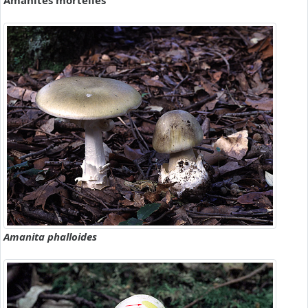
Amanites mortelles
Amanita phalloides