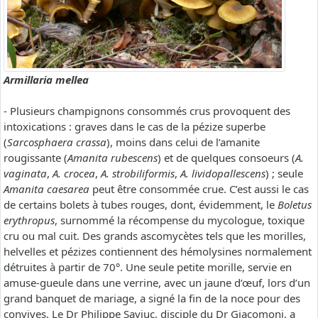
Armillaria mellea
- Plusieurs champignons consommés crus provoquent des
intoxications : graves dans le cas de la pézize superbe
(
Sarcosphaera crassa
), moins dans celui de l’amanite
rougissante (
Amanita rubescens
) et de quelques consoeurs (
A.
vaginata
,
A. crocea
,
A. strobiliformis
,
A. lividopallescens
) ; seule
Amanita caesarea
peut être consommée crue. C’est aussi le cas
de certains bolets à tubes rouges, dont, évidemment, le
Boletus
erythropus
, surnommé la récompense du mycologue, toxique
cru ou mal cuit. Des grands ascomycètes tels que les morilles,
helvelles et pézizes contiennent des hémolysines normalement
détruites à partir de 70°. Une seule petite morille, servie en
amuse-gueule dans une verrine, avec un jaune d’œuf, lors d’un
grand banquet de mariage, a signé la fin de la noce pour des
convives. Le Dr Philippe Saviuc, disciple du Dr Giacomoni, a