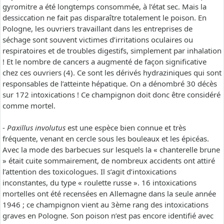
gyromitre a été longtemps consommée, à l’état sec. Mais la
dessiccation ne fait pas disparaître totalement le poison. En
Pologne, les ouvriers travaillant dans les entreprises de
séchage sont souvent victimes d’irritations oculaires ou
respiratoires et de troubles digestifs, simplement par inhalation
! Et le nombre de cancers a augmenté de façon significative
chez ces ouvriers (4). Ce sont les dérivés hydraziniques qui sont
responsables de l’atteinte hépatique. On a dénombré 30 décès
sur 172 intoxications ! Ce champignon doit donc être considéré
comme mortel.
-
Paxillus involutus
est une espèce bien connue et très
fréquente, venant en cercle sous les bouleaux et les épicéas.
Avec la mode des barbecues sur lesquels la « chanterelle brune
» était cuite sommairement, de nombreux accidents ont attiré
l’attention des toxicologues. Il s’agit d’intoxications
inconstantes, du type « roulette russe ». 16 intoxications
mortelles ont été recensées en Allemagne dans la seule année
1946 ; ce champignon vient au 3ème rang des intoxications
graves en Pologne. Son poison n’est pas encore identifié avec