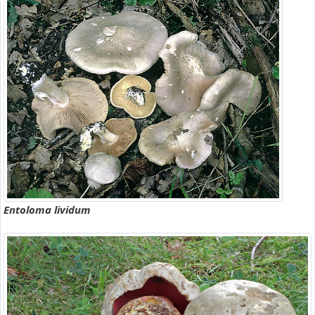
Entoloma lividum