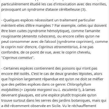
particulièrement étudié les cas d’intoxication avec des morilles,
provoquant un syndrome d’ataxie cérébelleuse (3).
- Quelques espèces nécessitant un traitement particulier
méritent-elles d’être mangées ? Par exemple, celles qui doivent
être bien cuites (syndrome hémolytique), comme l’amanite
rougissante (
Amanita rubescens
), ou encore celles qu’on ne
peut consommer avec de l’alcool (syndrome coprinien), comme
le coprin noir d’encre,
Coprinus atramentarius
, à ne pas
confondre, de ce point de vue, avec le coprin chevelu,
"
Coprinus comatus
".
- Certaines espèces contiennent des poisons qui n’ont pas
encore été isolés. C’est le cas de deux grandes lépiotes, alors
que l’opinion largement répandue est qu’on ne doit se méfier
que des petites espèces dans ce genre:
Chlorophyllum
molybdites
(=
Lepiota morganii
ou
L. esculenta
!), à lames
devenant glauques, est une espèce plutôt tropicale qu’on
trouve surtout dans les serres des jardins botaniques, mais qui
a été récemment observée en Sicile. Vu le réchauffement