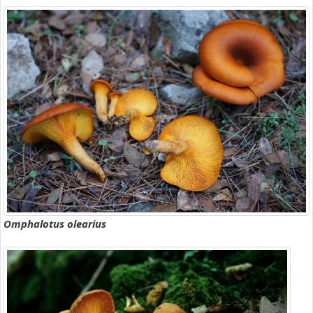
Omphalotus olearius