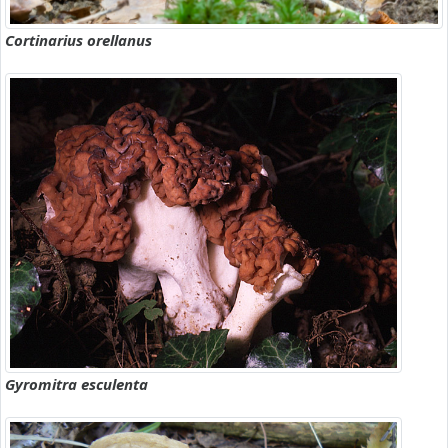
Cortinarius orellanus
Gyromitra esculenta