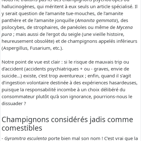
hallucinogènes, qui méritent à eux seuls un article spécialisé. Il
y serait question de l’amanite tue-mouches, de l’amanite
panthère et de l’amanite jonquille (
Amanita gemmata
), des
psilocybes, de strophaires, de panéoles ou même de
Mycena
pura
; mais aussi de l’ergot du seigle (une vieille histoire,
heureusement obsolète) et de champignons appelés inférieurs
(Aspergillus, Fusarium, etc.).
Notre point de vue est clair : si le risque de mauvais trip ou
d'accident (accidents psychiatriques + ou - graves, envie de
suicide...) existe, c’est trop aventureux ; enfin, quand il s’agit
d’ingestion volontaire destinée à des expériences hasardeuses,
puisque la responsabilité incombe à un choix délibéré du
consommateur plutôt qu’à son ignorance, pourrions-nous le
dissuader ?
Champignons considérés jadis comme
comestibles
-
Gyromitra esculenta
porte bien mal son nom ! C’est vrai que la