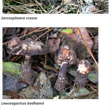
Sarcosphaera crassa
Leucoagaricus badhamii