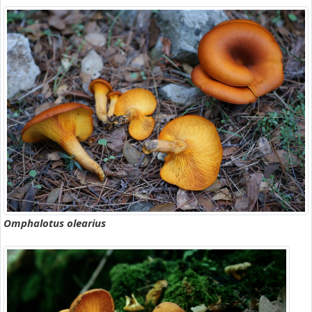
Omphalotus olearius