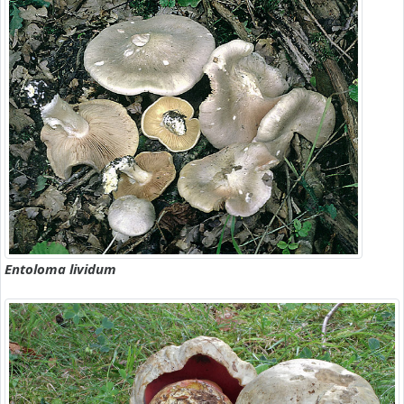
Entoloma lividum