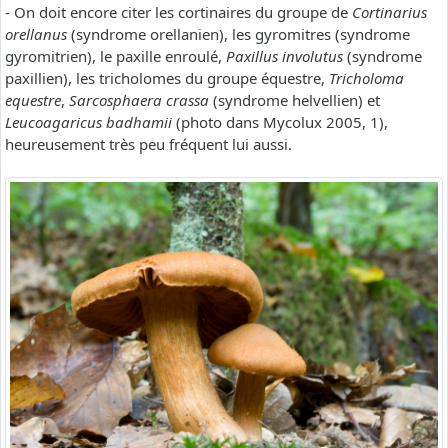
- On doit encore citer les cortinaires du groupe de
Cortinarius
orellanus
(syndrome orellanien), les gyromitres (syndrome
gyromitrien), le paxille enroulé,
Paxillus involutus
(syndrome
paxillien), les tricholomes du groupe équestre,
Tricholoma
equestre
,
Sarcosphaera crassa
(syndrome helvellien) et
Leucoagaricus badhamii
(photo dans Mycolux 2005, 1),
heureusement très peu fréquent lui aussi.