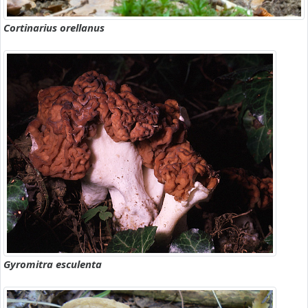
Cortinarius orellanus
Gyromitra esculenta