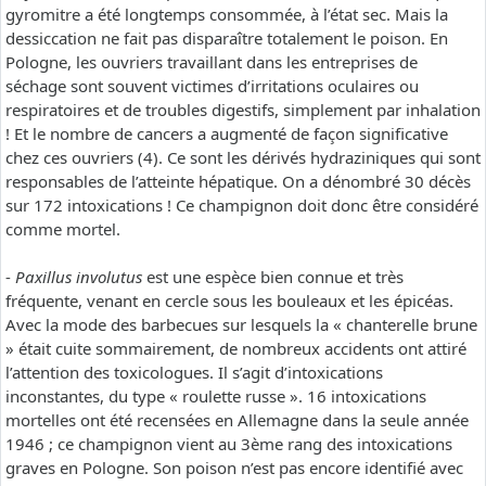
gyromitre a été longtemps consommée, à l’état sec. Mais la
dessiccation ne fait pas disparaître totalement le poison. En
Pologne, les ouvriers travaillant dans les entreprises de
séchage sont souvent victimes d’irritations oculaires ou
respiratoires et de troubles digestifs, simplement par inhalation
! Et le nombre de cancers a augmenté de façon significative
chez ces ouvriers (4). Ce sont les dérivés hydraziniques qui sont
responsables de l’atteinte hépatique. On a dénombré 30 décès
sur 172 intoxications ! Ce champignon doit donc être considéré
comme mortel.
-
Paxillus involutus
est une espèce bien connue et très
fréquente, venant en cercle sous les bouleaux et les épicéas.
Avec la mode des barbecues sur lesquels la « chanterelle brune
» était cuite sommairement, de nombreux accidents ont attiré
l’attention des toxicologues. Il s’agit d’intoxications
inconstantes, du type « roulette russe ». 16 intoxications
mortelles ont été recensées en Allemagne dans la seule année
1946 ; ce champignon vient au 3ème rang des intoxications
graves en Pologne. Son poison n’est pas encore identifié avec