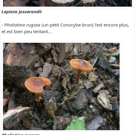
Lepiota josserandii
-
Pholiotina rugosa
(un petit Conocybe brun) l’est encore plus,
et est bien peu tentant...