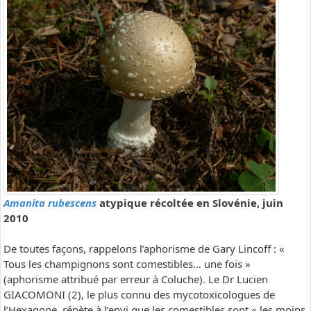
Amanita rubescens
atypique récoltée en Slovénie, juin
2010
De toutes façons, rappelons l’aphorisme de Gary Lincoff : «
Tous les champignons sont comestibles… une fois »
(aphorisme attribué par erreur à Coluche). Le Dr Lucien
GIACOMONI (2), le plus connu des mycotoxicologues de
l’Hexagone, répète à l’envi que les comestibles sont « les moins