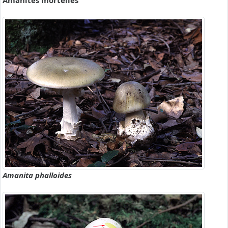
Amanites mortelles
Amanita phalloides