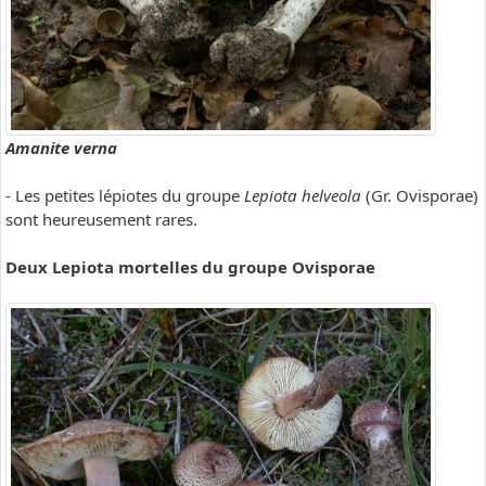
Amanite verna
- Les petites lépiotes du groupe
Lepiota helveola
(Gr. Ovisporae)
sont heureusement rares.
Deux Lepiota mortelles du groupe Ovisporae