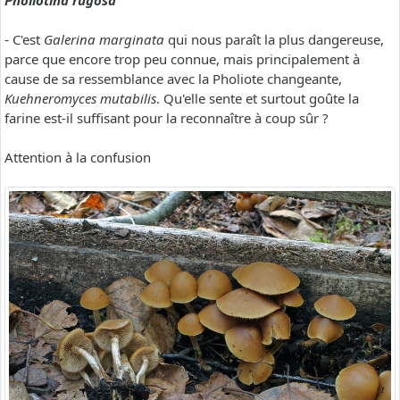
Pholiotina rugosa
- C'est
Galerina marginata
qui nous paraît la plus dangereuse,
parce que encore trop peu connue, mais principalement à
cause de sa ressemblance avec la Pholiote changeante,
Kuehneromyces mutabilis
. Qu'elle sente et surtout goûte la
farine est-il suffisant pour la reconnaître à coup sûr ?
Attention à la confusion