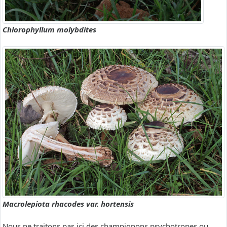
Chlorophyllum molybdites
Macrolepiota rhacodes var. hortensis
Nous ne traitons pas ici des champignons psychotropes ou