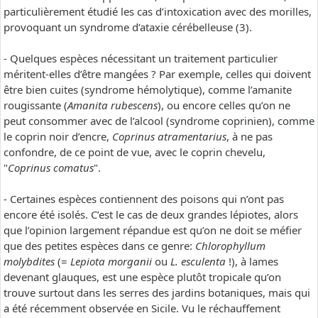
particulièrement étudié les cas d’intoxication avec des morilles,
provoquant un syndrome d’ataxie cérébelleuse (3).
- Quelques espèces nécessitant un traitement particulier
méritent-elles d’être mangées ? Par exemple, celles qui doivent
être bien cuites (syndrome hémolytique), comme l’amanite
rougissante (
Amanita rubescens
), ou encore celles qu’on ne
peut consommer avec de l’alcool (syndrome coprinien), comme
le coprin noir d’encre,
Coprinus atramentarius
, à ne pas
confondre, de ce point de vue, avec le coprin chevelu,
"
Coprinus comatus
".
- Certaines espèces contiennent des poisons qui n’ont pas
encore été isolés. C’est le cas de deux grandes lépiotes, alors
que l’opinion largement répandue est qu’on ne doit se méfier
que des petites espèces dans ce genre:
Chlorophyllum
molybdites
(=
Lepiota morganii
ou
L. esculenta
!), à lames
devenant glauques, est une espèce plutôt tropicale qu’on
trouve surtout dans les serres des jardins botaniques, mais qui
a été récemment observée en Sicile. Vu le réchauffement