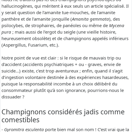
hallucinogènes, qui méritent à eux seuls un article spécialisé. Il
y serait question de l’amanite tue-mouches, de l’amanite
panthère et de l’amanite jonquille (
Amanita gemmata
), des
psilocybes, de strophaires, de panéoles ou même de
Mycena
pura
; mais aussi de l’ergot du seigle (une vieille histoire,
heureusement obsolète) et de champignons appelés inférieurs
(Aspergillus, Fusarium, etc.).
Notre point de vue est clair : si le risque de mauvais trip ou
d'accident (accidents psychiatriques + ou - graves, envie de
suicide...) existe, c’est trop aventureux ; enfin, quand il s’agit
d’ingestion volontaire destinée à des expériences hasardeuses,
puisque la responsabilité incombe à un choix délibéré du
consommateur plutôt qu’à son ignorance, pourrions-nous le
dissuader ?
Champignons considérés jadis comme
comestibles
-
Gyromitra esculenta
porte bien mal son nom ! C’est vrai que la