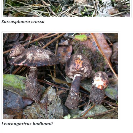
Sarcosphaera crassa
Leucoagaricus badhamii