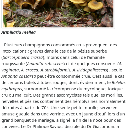
Armillaria mellea
- Plusieurs champignons consommés crus provoquent des
intoxications : graves dans le cas de la pézize superbe
(
Sarcosphaera crassa
), moins dans celui de l’amanite
rougissante (
Amanita rubescens
) et de quelques consoeurs (
A.
vaginata
,
A. crocea
,
A. strobiliformis
,
A. lividopallescens
) ; seule
Amanita caesarea
peut être consommée crue. C’est aussi le cas
de certains bolets à tubes rouges, dont, évidemment, le
Boletus
erythropus
, surnommé la récompense du mycologue, toxique
cru ou mal cuit. Des grands ascomycètes tels que les morilles,
helvelles et pézizes contiennent des hémolysines normalement
détruites à partir de 70°. Une seule petite morille, servie en
amuse-gueule dans une verrine, avec un jaune d’œuf, lors d’un
grand banquet de mariage, a signé la fin de la noce pour des
convives. Le Dr Philippe Saviuc, disciple du Dr Giacomoni, a