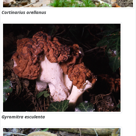
Cortinarius orellanus
Gyromitra esculenta