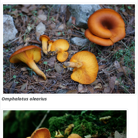
Omphalotus olearius