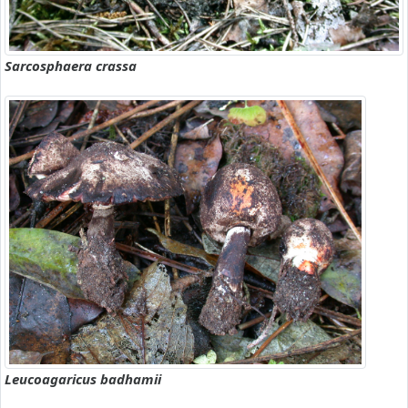
Sarcosphaera crassa
Leucoagaricus badhamii