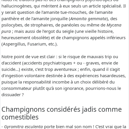
hallucinogènes, qui méritent à eux seuls un article spécialisé. Il
y serait question de l’amanite tue-mouches, de l’amanite
panthère et de l’amanite jonquille (
Amanita gemmata
), des
psilocybes, de strophaires, de panéoles ou même de
Mycena
pura
; mais aussi de l’ergot du seigle (une vieille histoire,
heureusement obsolète) et de champignons appelés inférieurs
(Aspergillus, Fusarium, etc.).
Notre point de vue est clair : si le risque de mauvais trip ou
d'accident (accidents psychiatriques + ou - graves, envie de
suicide...) existe, c’est trop aventureux ; enfin, quand il s’agit
d’ingestion volontaire destinée à des expériences hasardeuses,
puisque la responsabilité incombe à un choix délibéré du
consommateur plutôt qu’à son ignorance, pourrions-nous le
dissuader ?
Champignons considérés jadis comme
comestibles
-
Gyromitra esculenta
porte bien mal son nom ! C’est vrai que la