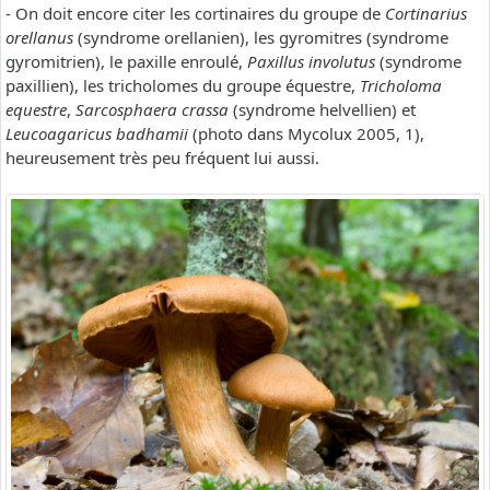
- On doit encore citer les cortinaires du groupe de
Cortinarius
orellanus
(syndrome orellanien), les gyromitres (syndrome
gyromitrien), le paxille enroulé,
Paxillus involutus
(syndrome
paxillien), les tricholomes du groupe équestre,
Tricholoma
equestre
,
Sarcosphaera crassa
(syndrome helvellien) et
Leucoagaricus badhamii
(photo dans Mycolux 2005, 1),
heureusement très peu fréquent lui aussi.