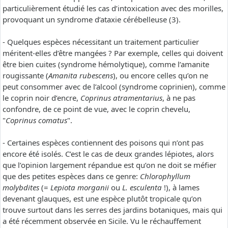
particulièrement étudié les cas d’intoxication avec des morilles,
provoquant un syndrome d’ataxie cérébelleuse (3).
- Quelques espèces nécessitant un traitement particulier
méritent-elles d’être mangées ? Par exemple, celles qui doivent
être bien cuites (syndrome hémolytique), comme l’amanite
rougissante (
Amanita rubescens
), ou encore celles qu’on ne
peut consommer avec de l’alcool (syndrome coprinien), comme
le coprin noir d’encre,
Coprinus atramentarius
, à ne pas
confondre, de ce point de vue, avec le coprin chevelu,
"
Coprinus comatus
".
- Certaines espèces contiennent des poisons qui n’ont pas
encore été isolés. C’est le cas de deux grandes lépiotes, alors
que l’opinion largement répandue est qu’on ne doit se méfier
que des petites espèces dans ce genre:
Chlorophyllum
molybdites
(=
Lepiota morganii
ou
L. esculenta
!), à lames
devenant glauques, est une espèce plutôt tropicale qu’on
trouve surtout dans les serres des jardins botaniques, mais qui
a été récemment observée en Sicile. Vu le réchauffement