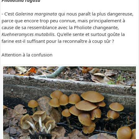
Pholiotina rugosa
- C'est
Galerina marginata
qui nous paraît la plus dangereuse,
parce que encore trop peu connue, mais principalement à
cause de sa ressemblance avec la Pholiote changeante,
Kuehneromyces mutabilis
. Qu'elle sente et surtout goûte la
farine est-il suffisant pour la reconnaître à coup sûr ?
Attention à la confusion