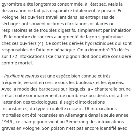
gyromitre a été longtemps consommée, à l’état sec. Mais la
dessiccation ne fait pas disparaître totalement le poison. En
Pologne, les ouvriers travaillant dans les entreprises de
séchage sont souvent victimes d’irritations oculaires ou
respiratoires et de troubles digestifs, simplement par inhalation
! Et le nombre de cancers a augmenté de façon significative
chez ces ouvriers (4). Ce sont les dérivés hydraziniques qui sont
responsables de l’atteinte hépatique. On a dénombré 30 décès
sur 172 intoxications ! Ce champignon doit donc être considéré
comme mortel.
-
Paxillus involutus
est une espèce bien connue et très
fréquente, venant en cercle sous les bouleaux et les épicéas.
Avec la mode des barbecues sur lesquels la « chanterelle brune
» était cuite sommairement, de nombreux accidents ont attiré
l’attention des toxicologues. Il s’agit d’intoxications
inconstantes, du type « roulette russe ». 16 intoxications
mortelles ont été recensées en Allemagne dans la seule année
1946 ; ce champignon vient au 3ème rang des intoxications
graves en Pologne. Son poison n’est pas encore identifié avec