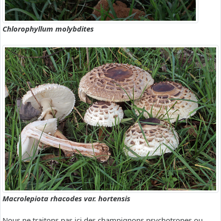
Chlorophyllum molybdites
Macrolepiota rhacodes var. hortensis
Nous ne traitons pas ici des champignons psychotropes ou