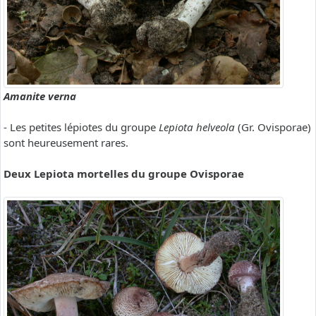
Amanite verna
- Les petites lépiotes du groupe
Lepiota helveola
(Gr. Ovisporae)
sont heureusement rares.
Deux Lepiota mortelles du groupe Ovisporae