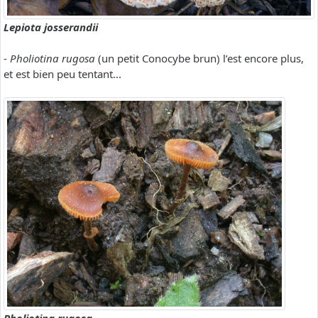
Lepiota josserandii
-
Pholiotina rugosa
(un petit Conocybe brun) l’est encore plus,
et est bien peu tentant...