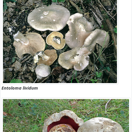
Entoloma lividum