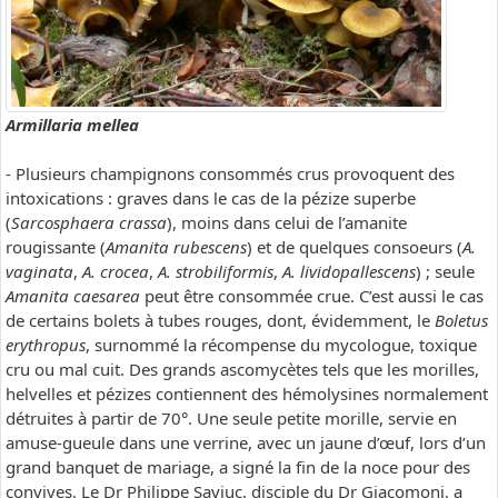
Armillaria mellea
- Plusieurs champignons consommés crus provoquent des
intoxications : graves dans le cas de la pézize superbe
(
Sarcosphaera crassa
), moins dans celui de l’amanite
rougissante (
Amanita rubescens
) et de quelques consoeurs (
A.
vaginata
,
A. crocea
,
A. strobiliformis
,
A. lividopallescens
) ; seule
Amanita caesarea
peut être consommée crue. C’est aussi le cas
de certains bolets à tubes rouges, dont, évidemment, le
Boletus
erythropus
, surnommé la récompense du mycologue, toxique
cru ou mal cuit. Des grands ascomycètes tels que les morilles,
helvelles et pézizes contiennent des hémolysines normalement
détruites à partir de 70°. Une seule petite morille, servie en
amuse-gueule dans une verrine, avec un jaune d’œuf, lors d’un
grand banquet de mariage, a signé la fin de la noce pour des
convives. Le Dr Philippe Saviuc, disciple du Dr Giacomoni, a