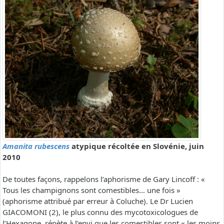
Amanita rubescens
atypique récoltée en Slovénie, juin
2010
De toutes façons, rappelons l’aphorisme de Gary Lincoff : «
Tous les champignons sont comestibles… une fois »
(aphorisme attribué par erreur à Coluche). Le Dr Lucien
GIACOMONI (2), le plus connu des mycotoxicologues de
l’Hexagone, répète à l’envi que les comestibles sont « les moins