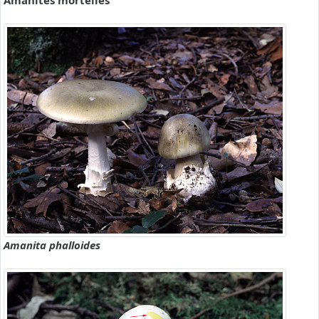
Amanites mortelles
Amanita phalloides