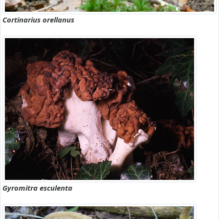
Cortinarius orellanus
Gyromitra esculenta