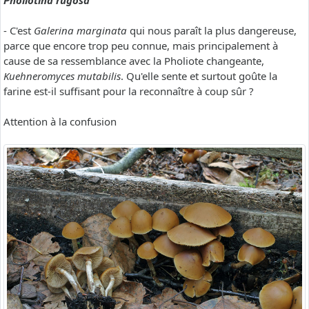
Pholiotina rugosa
- C'est
Galerina marginata
qui nous paraît la plus dangereuse,
parce que encore trop peu connue, mais principalement à
cause de sa ressemblance avec la Pholiote changeante,
Kuehneromyces mutabilis
. Qu'elle sente et surtout goûte la
farine est-il suffisant pour la reconnaître à coup sûr ?
Attention à la confusion