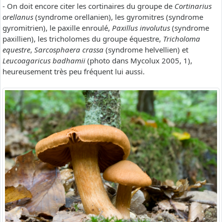
- On doit encore citer les cortinaires du groupe de
Cortinarius
orellanus
(syndrome orellanien), les gyromitres (syndrome
gyromitrien), le paxille enroulé,
Paxillus involutus
(syndrome
paxillien), les tricholomes du groupe équestre,
Tricholoma
equestre
,
Sarcosphaera crassa
(syndrome helvellien) et
Leucoagaricus badhamii
(photo dans Mycolux 2005, 1),
heureusement très peu fréquent lui aussi.