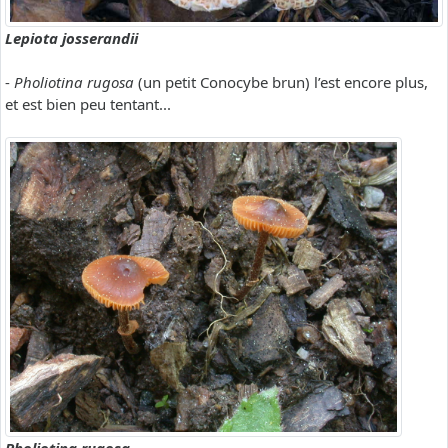
Lepiota josserandii
-
Pholiotina rugosa
(un petit Conocybe brun) l’est encore plus,
et est bien peu tentant...