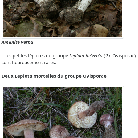
Amanite verna
- Les petites lépiotes du groupe
Lepiota helveola
(Gr. Ovisporae)
sont heureusement rares.
Deux Lepiota mortelles du groupe Ovisporae