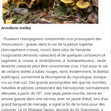
Armillaria mellea
- Plusieurs champignons consommés crus provoquent des
intoxications : graves dans le cas de la pézize superbe
(
Sarcosphaera crassa
), moins dans celui de l’amanite
rougissante (
Amanita rubescens
) et de quelques consoeurs (
A.
vaginata
,
A. crocea
,
A. strobiliformis
,
A. lividopallescens
) ; seule
Amanita caesarea
peut être consommée crue. C’est aussi le cas
de certains bolets à tubes rouges, dont, évidemment, le
Boletus
erythropus
, surnommé la récompense du mycologue, toxique
cru ou mal cuit. Des grands ascomycètes tels que les morilles,
helvelles et pézizes contiennent des hémolysines normalement
détruites à partir de 70°. Une seule petite morille, servie en
amuse-gueule dans une verrine, avec un jaune d’œuf, lors d’un
grand banquet de mariage, a signé la fin de la noce pour des
convives. Le Dr Philippe Saviuc, disciple du Dr Giacomoni, a