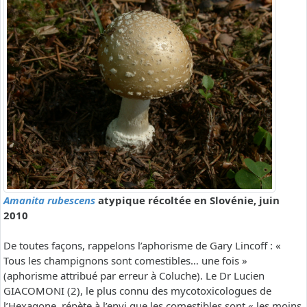
Amanita rubescens
atypique récoltée en Slovénie, juin
2010
De toutes façons, rappelons l’aphorisme de Gary Lincoff : «
Tous les champignons sont comestibles… une fois »
(aphorisme attribué par erreur à Coluche). Le Dr Lucien
GIACOMONI (2), le plus connu des mycotoxicologues de
l’Hexagone, répète à l’envi que les comestibles sont « les moins