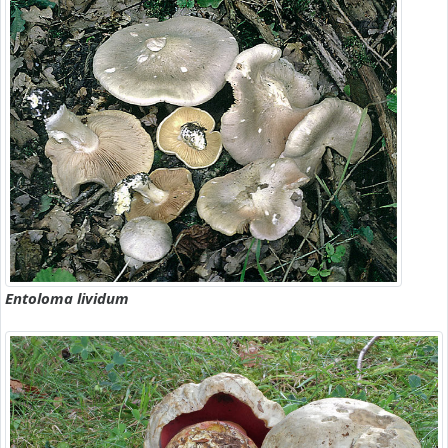
Entoloma lividum