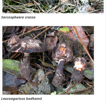
Sarcosphaera crassa
Leucoagaricus badhamii