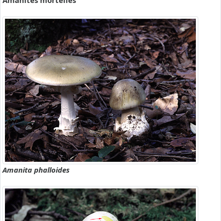
Amanites mortelles
Amanita phalloides