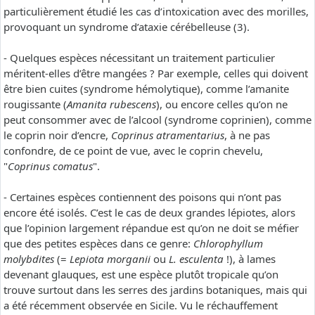
particulièrement étudié les cas d’intoxication avec des morilles,
provoquant un syndrome d’ataxie cérébelleuse (3).
- Quelques espèces nécessitant un traitement particulier
méritent-elles d’être mangées ? Par exemple, celles qui doivent
être bien cuites (syndrome hémolytique), comme l’amanite
rougissante (
Amanita rubescens
), ou encore celles qu’on ne
peut consommer avec de l’alcool (syndrome coprinien), comme
le coprin noir d’encre,
Coprinus atramentarius
, à ne pas
confondre, de ce point de vue, avec le coprin chevelu,
"
Coprinus comatus
".
- Certaines espèces contiennent des poisons qui n’ont pas
encore été isolés. C’est le cas de deux grandes lépiotes, alors
que l’opinion largement répandue est qu’on ne doit se méfier
que des petites espèces dans ce genre:
Chlorophyllum
molybdites
(=
Lepiota morganii
ou
L. esculenta
!), à lames
devenant glauques, est une espèce plutôt tropicale qu’on
trouve surtout dans les serres des jardins botaniques, mais qui
a été récemment observée en Sicile. Vu le réchauffement