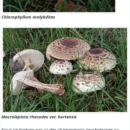
Chlorophyllum molybdites
Macrolepiota rhacodes var. hortensis
Nous ne traitons pas ici des champignons psychotropes ou