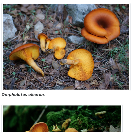
Omphalotus olearius