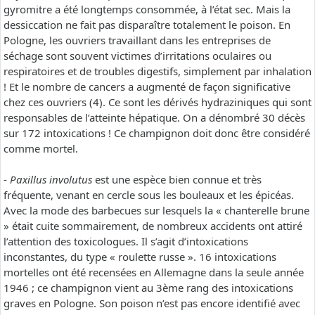
gyromitre a été longtemps consommée, à l’état sec. Mais la
dessiccation ne fait pas disparaître totalement le poison. En
Pologne, les ouvriers travaillant dans les entreprises de
séchage sont souvent victimes d’irritations oculaires ou
respiratoires et de troubles digestifs, simplement par inhalation
! Et le nombre de cancers a augmenté de façon significative
chez ces ouvriers (4). Ce sont les dérivés hydraziniques qui sont
responsables de l’atteinte hépatique. On a dénombré 30 décès
sur 172 intoxications ! Ce champignon doit donc être considéré
comme mortel.
-
Paxillus involutus
est une espèce bien connue et très
fréquente, venant en cercle sous les bouleaux et les épicéas.
Avec la mode des barbecues sur lesquels la « chanterelle brune
» était cuite sommairement, de nombreux accidents ont attiré
l’attention des toxicologues. Il s’agit d’intoxications
inconstantes, du type « roulette russe ». 16 intoxications
mortelles ont été recensées en Allemagne dans la seule année
1946 ; ce champignon vient au 3ème rang des intoxications
graves en Pologne. Son poison n’est pas encore identifié avec