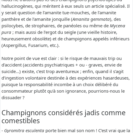
hallucinogènes, qui méritent à eux seuls un article spécialisé. Il
y serait question de l’amanite tue-mouches, de l’amanite
panthère et de l’amanite jonquille (
Amanita gemmata
), des
psilocybes, de strophaires, de panéoles ou même de
Mycena
pura
; mais aussi de l’ergot du seigle (une vieille histoire,
heureusement obsolète) et de champignons appelés inférieurs
(Aspergillus, Fusarium, etc.).
Notre point de vue est clair : si le risque de mauvais trip ou
d'accident (accidents psychiatriques + ou - graves, envie de
suicide...) existe, c’est trop aventureux ; enfin, quand il s’agit
d’ingestion volontaire destinée à des expériences hasardeuses,
puisque la responsabilité incombe à un choix délibéré du
consommateur plutôt qu’à son ignorance, pourrions-nous le
dissuader ?
Champignons considérés jadis comme
comestibles
-
Gyromitra esculenta
porte bien mal son nom ! C’est vrai que la