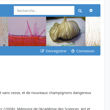
Recherch
Rechercher
S’enregistrer
Connexion
oluent sans cesse, et de nouveaux champignons dangereux
rc (2008), Mémoire de l'Académie des Sciences, Art et