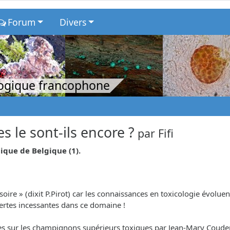
Forum
Divers
logique francophone
 le sont-ils encore ?
par
Fifi
ique de Belgique (1).
ovisoire » (dixit P.Pirot) car les connaissances en toxicologie év
uvertes incessantes dans ce domaine !
elles sur les champignons supérieurs toxiques par Jean-Mary Coude