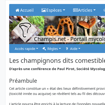
Accueil
Espèces
Articles
Champis.net
- Portail myco
Accès rapide
Règles
Aide
Les champignons dits comestibles
D'après une conférence de Paul Pirot, Société Mycolog
Préambule
Cet article constitue un « état des lieux définitivement pr
(toxicité innée ou acquise) se révèlent tels au fil des déco
L'article pourra être enrichi à la lecture de Données nouv