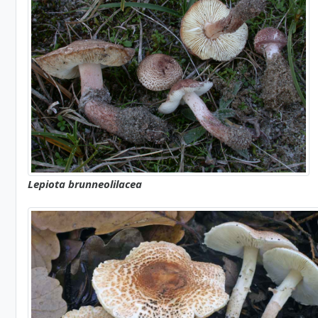
Lepiota brunneolilacea