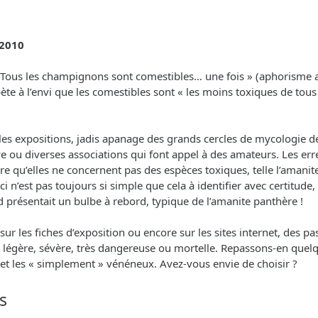
 2010
 « Tous les champignons sont comestibles… une fois » (aphorisme
e à l’envi que les comestibles sont « les moins toxiques de tous » 
s expositions, jadis apanage des grands cercles de mycologie des 
ve ou diverses associations qui font appel à des amateurs. Les er
re qu’elles ne concernent pas des espèces toxiques, telle l’amani
e-ci n’est pas toujours si simple que cela à identifier avec certitu
d présentait un bulbe à rebord, typique de l’amanite panthère !
les fiches d’exposition ou encore sur les sites internet, des past
ité : légère, sévère, très dangereuse ou mortelle. Repassons-en q
s et les « simplement » vénéneux. Avez-vous envie de choisir ?
s