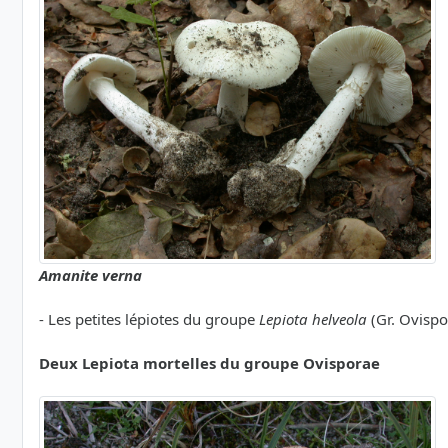
Amanite verna
- Les petites lépiotes du groupe
Lepiota helveola
(Gr. Ovispo
Deux Lepiota mortelles du groupe Ovisporae