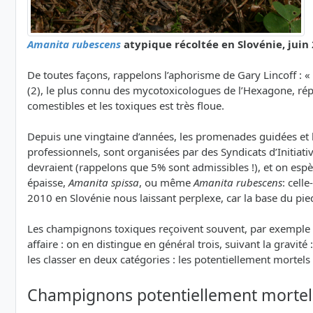
Amanita rubescens
atypique récoltée en Slovénie, juin
De toutes façons, rappelons l’aphorisme de Gary Lincoff :
(2), le plus connu des mycotoxicologues de l’Hexagone, répèt
comestibles et les toxiques est très floue.
Depuis une vingtaine d’années, les promenades guidées et le
professionnels, sont organisées par des Syndicats d’Initiati
devraient (rappelons que 5% sont admissibles !), et on espè
épaisse,
Amanita spissa
, ou même
Amanita rubescens
: cell
2010 en Slovénie nous laissant perplexe, car la base du pie
Les champignons toxiques reçoivent souvent, par exemple sur 
affaire : on en distingue en général trois, suivant la grav
les classer en deux catégories : les potentiellement mortel
Champignons potentiellement mortel