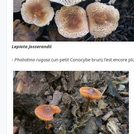
Lepiota josserandii
-
Pholiotina rugosa
(un petit Conocybe brun) l’est encore plus