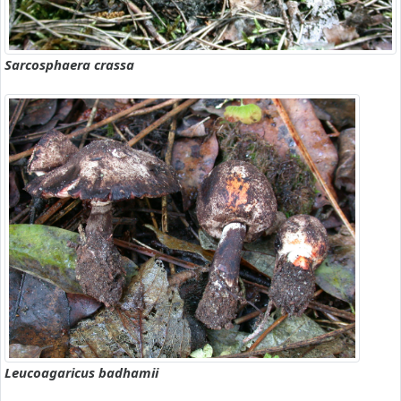
Sarcosphaera crassa
Leucoagaricus badhamii