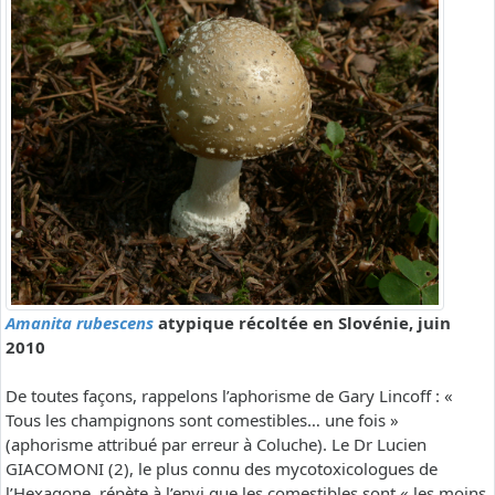
Amanita rubescens
atypique récoltée en Slovénie, juin
2010
De toutes façons, rappelons l’aphorisme de Gary Lincoff : «
Tous les champignons sont comestibles… une fois »
(aphorisme attribué par erreur à Coluche). Le Dr Lucien
GIACOMONI (2), le plus connu des mycotoxicologues de
l’Hexagone, répète à l’envi que les comestibles sont « les moins