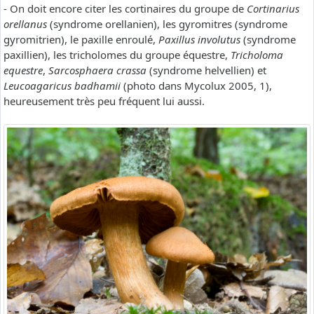
- On doit encore citer les cortinaires du groupe de
Cortinarius
orellanus
(syndrome orellanien), les gyromitres (syndrome
gyromitrien), le paxille enroulé,
Paxillus involutus
(syndrome
paxillien), les tricholomes du groupe équestre,
Tricholoma
equestre
,
Sarcosphaera crassa
(syndrome helvellien) et
Leucoagaricus badhamii
(photo dans Mycolux 2005, 1),
heureusement très peu fréquent lui aussi.