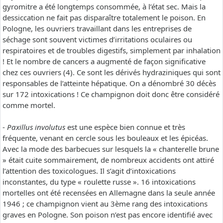
gyromitre a été longtemps consommée, à l’état sec. Mais la
dessiccation ne fait pas disparaître totalement le poison. En
Pologne, les ouvriers travaillant dans les entreprises de
séchage sont souvent victimes d’irritations oculaires ou
respiratoires et de troubles digestifs, simplement par inhalation
! Et le nombre de cancers a augmenté de façon significative
chez ces ouvriers (4). Ce sont les dérivés hydraziniques qui sont
responsables de l’atteinte hépatique. On a dénombré 30 décès
sur 172 intoxications ! Ce champignon doit donc être considéré
comme mortel.
-
Paxillus involutus
est une espèce bien connue et très
fréquente, venant en cercle sous les bouleaux et les épicéas.
Avec la mode des barbecues sur lesquels la « chanterelle brune
» était cuite sommairement, de nombreux accidents ont attiré
l’attention des toxicologues. Il s’agit d’intoxications
inconstantes, du type « roulette russe ». 16 intoxications
mortelles ont été recensées en Allemagne dans la seule année
1946 ; ce champignon vient au 3ème rang des intoxications
graves en Pologne. Son poison n’est pas encore identifié avec