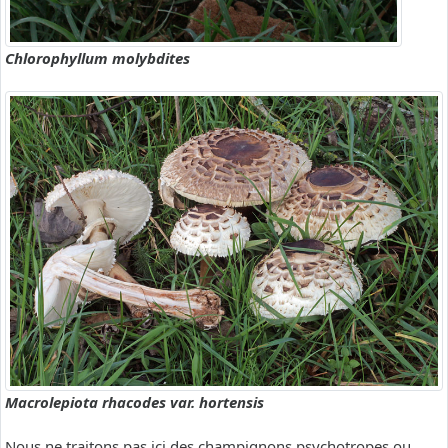
Chlorophyllum molybdites
Macrolepiota rhacodes var. hortensis
Nous ne traitons pas ici des champignons psychotropes ou