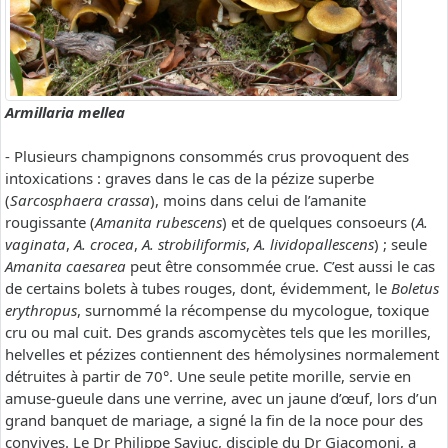
Armillaria mellea
- Plusieurs champignons consommés crus provoquent des
intoxications : graves dans le cas de la pézize superbe
(
Sarcosphaera crassa
), moins dans celui de l’amanite
rougissante (
Amanita rubescens
) et de quelques consoeurs (
A.
vaginata
,
A. crocea
,
A. strobiliformis
,
A. lividopallescens
) ; seule
Amanita caesarea
peut être consommée crue. C’est aussi le cas
de certains bolets à tubes rouges, dont, évidemment, le
Boletus
erythropus
, surnommé la récompense du mycologue, toxique
cru ou mal cuit. Des grands ascomycètes tels que les morilles,
helvelles et pézizes contiennent des hémolysines normalement
détruites à partir de 70°. Une seule petite morille, servie en
amuse-gueule dans une verrine, avec un jaune d’œuf, lors d’un
grand banquet de mariage, a signé la fin de la noce pour des
convives. Le Dr Philippe Saviuc, disciple du Dr Giacomoni, a