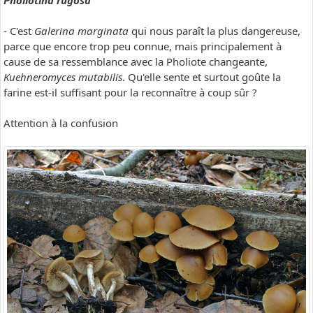
Pholiotina rugosa
- C'est
Galerina marginata
qui nous paraît la plus dangereuse,
parce que encore trop peu connue, mais principalement à
cause de sa ressemblance avec la Pholiote changeante,
Kuehneromyces mutabilis
. Qu'elle sente et surtout goûte la
farine est-il suffisant pour la reconnaître à coup sûr ?
Attention à la confusion