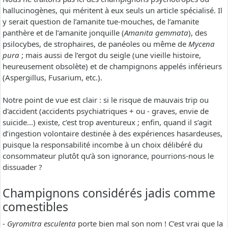
hallucinogènes, qui méritent à eux seuls un article spécialisé. Il
y serait question de l’amanite tue-mouches, de l’amanite
panthère et de l’amanite jonquille (
Amanita gemmata
), des
psilocybes, de strophaires, de panéoles ou même de
Mycena
pura
; mais aussi de l’ergot du seigle (une vieille histoire,
heureusement obsolète) et de champignons appelés inférieurs
(Aspergillus, Fusarium, etc.).
Notre point de vue est clair : si le risque de mauvais trip ou
d'accident (accidents psychiatriques + ou - graves, envie de
suicide...) existe, c’est trop aventureux ; enfin, quand il s’agit
d’ingestion volontaire destinée à des expériences hasardeuses,
puisque la responsabilité incombe à un choix délibéré du
consommateur plutôt qu’à son ignorance, pourrions-nous le
dissuader ?
Champignons considérés jadis comme
comestibles
-
Gyromitra esculenta
porte bien mal son nom ! C’est vrai que la