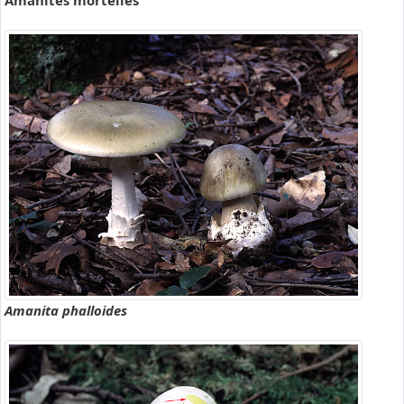
Amanites mortelles
Amanita phalloides