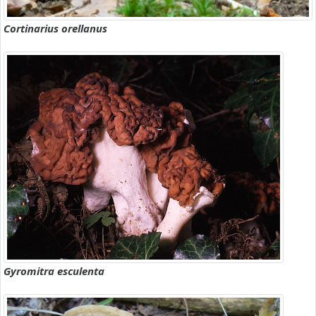
Cortinarius orellanus
Gyromitra esculenta