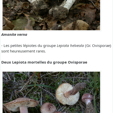
Amanite verna
- Les petites lépiotes du groupe
Lepiota helveola
(Gr. Ovisporae)
sont heureusement rares.
Deux Lepiota mortelles du groupe Ovisporae