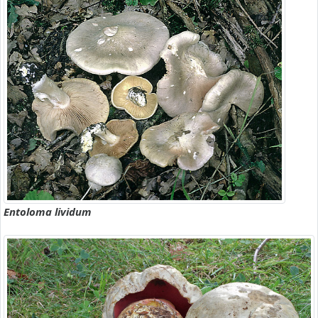
Entoloma lividum