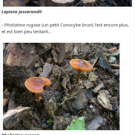
Lepiota josserandii
-
Pholiotina rugosa
(un petit Conocybe brun) l’est encore plus,
et est bien peu tentant...