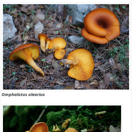
Omphalotus olearius