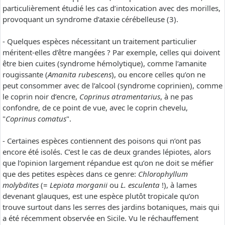
particulièrement étudié les cas d’intoxication avec des morilles,
provoquant un syndrome d’ataxie cérébelleuse (3).
- Quelques espèces nécessitant un traitement particulier
méritent-elles d’être mangées ? Par exemple, celles qui doivent
être bien cuites (syndrome hémolytique), comme l’amanite
rougissante (
Amanita rubescens
), ou encore celles qu’on ne
peut consommer avec de l’alcool (syndrome coprinien), comme
le coprin noir d’encre,
Coprinus atramentarius
, à ne pas
confondre, de ce point de vue, avec le coprin chevelu,
"
Coprinus comatus
".
- Certaines espèces contiennent des poisons qui n’ont pas
encore été isolés. C’est le cas de deux grandes lépiotes, alors
que l’opinion largement répandue est qu’on ne doit se méfier
que des petites espèces dans ce genre:
Chlorophyllum
molybdites
(=
Lepiota morganii
ou
L. esculenta
!), à lames
devenant glauques, est une espèce plutôt tropicale qu’on
trouve surtout dans les serres des jardins botaniques, mais qui
a été récemment observée en Sicile. Vu le réchauffement