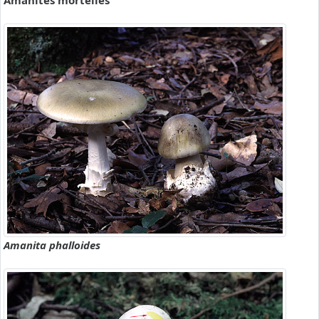
Amanites mortelles
Amanita phalloides