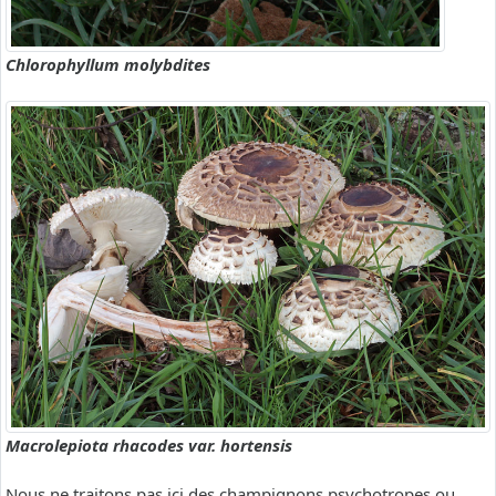
Chlorophyllum molybdites
Macrolepiota rhacodes var. hortensis
Nous ne traitons pas ici des champignons psychotropes ou