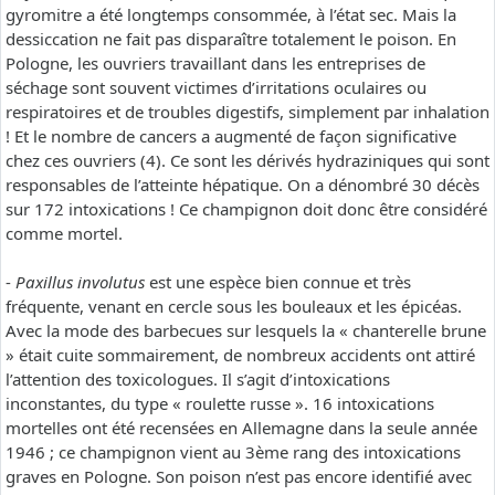
gyromitre a été longtemps consommée, à l’état sec. Mais la
dessiccation ne fait pas disparaître totalement le poison. En
Pologne, les ouvriers travaillant dans les entreprises de
séchage sont souvent victimes d’irritations oculaires ou
respiratoires et de troubles digestifs, simplement par inhalation
! Et le nombre de cancers a augmenté de façon significative
chez ces ouvriers (4). Ce sont les dérivés hydraziniques qui sont
responsables de l’atteinte hépatique. On a dénombré 30 décès
sur 172 intoxications ! Ce champignon doit donc être considéré
comme mortel.
-
Paxillus involutus
est une espèce bien connue et très
fréquente, venant en cercle sous les bouleaux et les épicéas.
Avec la mode des barbecues sur lesquels la « chanterelle brune
» était cuite sommairement, de nombreux accidents ont attiré
l’attention des toxicologues. Il s’agit d’intoxications
inconstantes, du type « roulette russe ». 16 intoxications
mortelles ont été recensées en Allemagne dans la seule année
1946 ; ce champignon vient au 3ème rang des intoxications
graves en Pologne. Son poison n’est pas encore identifié avec