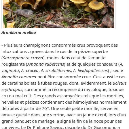
Armillaria mellea
- Plusieurs champignons consommés crus provoquent des
intoxications : graves dans le cas de la pézize superbe
(
Sarcosphaera crassa
), moins dans celui de l’amanite
rougissante (
Amanita rubescens
) et de quelques consoeurs (
A.
vaginata
,
A. crocea
,
A. strobiliformis
,
A. lividopallescens
) ; seule
Amanita caesarea
peut être consommée crue. C’est aussi le cas
de certains bolets à tubes rouges, dont, évidemment, le
Boletus
erythropus
, surnommé la récompense du mycologue, toxique
cru ou mal cuit. Des grands ascomycètes tels que les morilles,
helvelles et pézizes contiennent des hémolysines normalement
détruites à partir de 70°. Une seule petite morille, servie en
amuse-gueule dans une verrine, avec un jaune d’œuf, lors d’un
grand banquet de mariage, a signé la fin de la noce pour des
convives. Le Dr Philippe Saviuc, disciple du Dr Giacomoni, a