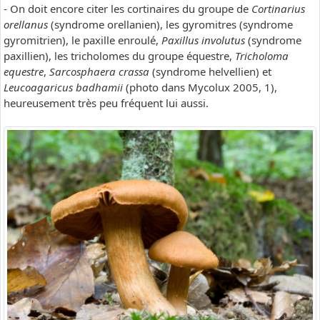
- On doit encore citer les cortinaires du groupe de
Cortinarius
orellanus
(syndrome orellanien), les gyromitres (syndrome
gyromitrien), le paxille enroulé,
Paxillus involutus
(syndrome
paxillien), les tricholomes du groupe équestre,
Tricholoma
equestre
,
Sarcosphaera crassa
(syndrome helvellien) et
Leucoagaricus badhamii
(photo dans Mycolux 2005, 1),
heureusement très peu fréquent lui aussi.