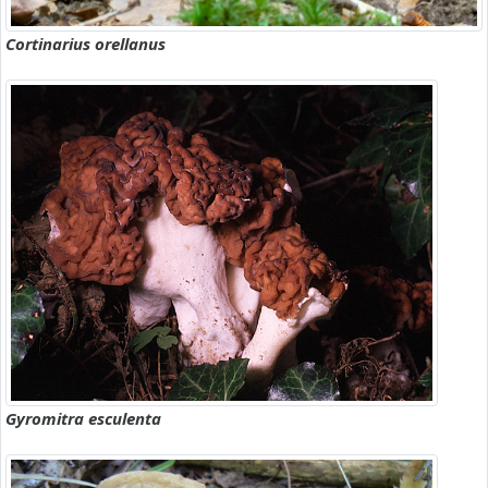
Cortinarius orellanus
Gyromitra esculenta