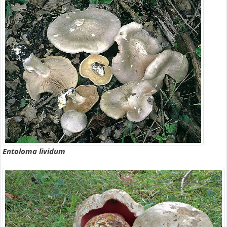
Entoloma lividum