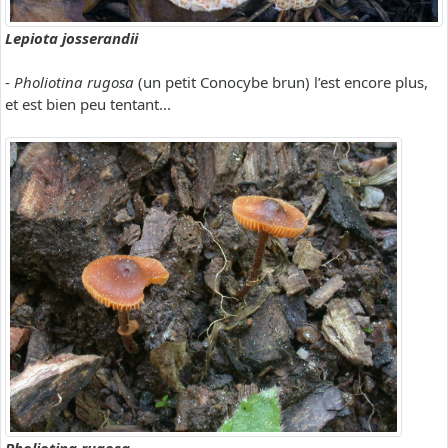
Lepiota josserandii
-
Pholiotina rugosa
(un petit Conocybe brun) l’est encore plus,
et est bien peu tentant...