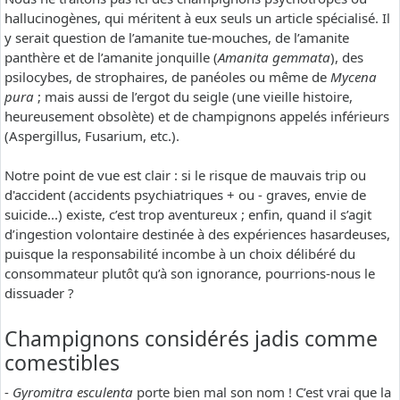
hallucinogènes, qui méritent à eux seuls un article spécialisé. Il
y serait question de l’amanite tue-mouches, de l’amanite
panthère et de l’amanite jonquille (
Amanita gemmata
), des
psilocybes, de strophaires, de panéoles ou même de
Mycena
pura
; mais aussi de l’ergot du seigle (une vieille histoire,
heureusement obsolète) et de champignons appelés inférieurs
(Aspergillus, Fusarium, etc.).
Notre point de vue est clair : si le risque de mauvais trip ou
d'accident (accidents psychiatriques + ou - graves, envie de
suicide...) existe, c’est trop aventureux ; enfin, quand il s’agit
d’ingestion volontaire destinée à des expériences hasardeuses,
puisque la responsabilité incombe à un choix délibéré du
consommateur plutôt qu’à son ignorance, pourrions-nous le
dissuader ?
Champignons considérés jadis comme
comestibles
-
Gyromitra esculenta
porte bien mal son nom ! C’est vrai que la