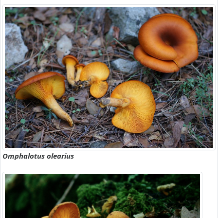
Omphalotus olearius