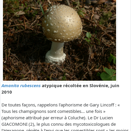
Amanita rubescens
atypique récoltée en Slovénie, juin
2010
De toutes façons, rappelons l’aphorisme de Gary Lincoff : «
Tous les champignons sont comestibles… une fois »
(aphorisme attribué par erreur à Coluche). Le Dr Lucien
GIACOMONI (2), le plus connu des mycotoxicologues de
l’Hexagone, répète à l’envi que les comestibles sont « les moins