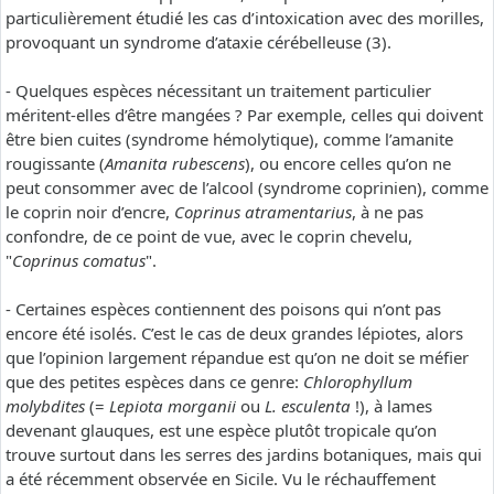
particulièrement étudié les cas d’intoxication avec des morilles,
provoquant un syndrome d’ataxie cérébelleuse (3).
- Quelques espèces nécessitant un traitement particulier
méritent-elles d’être mangées ? Par exemple, celles qui doivent
être bien cuites (syndrome hémolytique), comme l’amanite
rougissante (
Amanita rubescens
), ou encore celles qu’on ne
peut consommer avec de l’alcool (syndrome coprinien), comme
le coprin noir d’encre,
Coprinus atramentarius
, à ne pas
confondre, de ce point de vue, avec le coprin chevelu,
"
Coprinus comatus
".
- Certaines espèces contiennent des poisons qui n’ont pas
encore été isolés. C’est le cas de deux grandes lépiotes, alors
que l’opinion largement répandue est qu’on ne doit se méfier
que des petites espèces dans ce genre:
Chlorophyllum
molybdites
(=
Lepiota morganii
ou
L. esculenta
!), à lames
devenant glauques, est une espèce plutôt tropicale qu’on
trouve surtout dans les serres des jardins botaniques, mais qui
a été récemment observée en Sicile. Vu le réchauffement