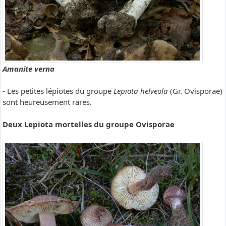
Amanite verna
- Les petites lépiotes du groupe
Lepiota helveola
(Gr. Ovisporae)
sont heureusement rares.
Deux Lepiota mortelles du groupe Ovisporae