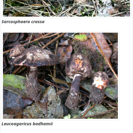
Sarcosphaera crassa
Leucoagaricus badhamii