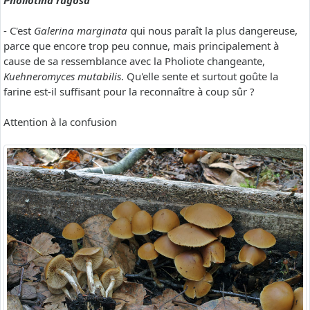
Pholiotina rugosa
- C'est
Galerina marginata
qui nous paraît la plus dangereuse,
parce que encore trop peu connue, mais principalement à
cause de sa ressemblance avec la Pholiote changeante,
Kuehneromyces mutabilis
. Qu'elle sente et surtout goûte la
farine est-il suffisant pour la reconnaître à coup sûr ?
Attention à la confusion