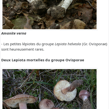
Amanite verna
- Les petites lépiotes du groupe
Lepiota helveola
(Gr. Ovisporae)
sont heureusement rares.
Deux Lepiota mortelles du groupe Ovisporae