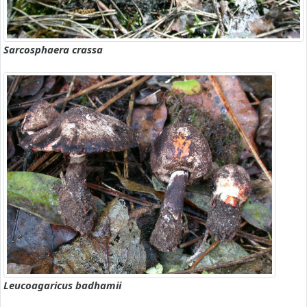
Sarcosphaera crassa
Leucoagaricus badhamii