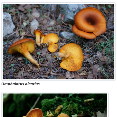
Omphalotus olearius