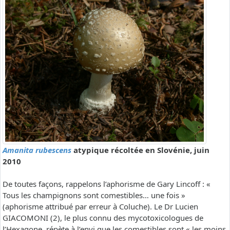
Amanita rubescens
atypique récoltée en Slovénie, juin
2010
De toutes façons, rappelons l’aphorisme de Gary Lincoff : «
Tous les champignons sont comestibles… une fois »
(aphorisme attribué par erreur à Coluche). Le Dr Lucien
GIACOMONI (2), le plus connu des mycotoxicologues de
l’Hexagone, répète à l’envi que les comestibles sont « les moins