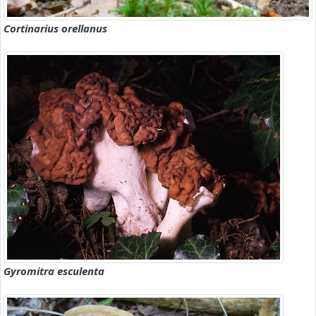
Cortinarius orellanus
Gyromitra esculenta