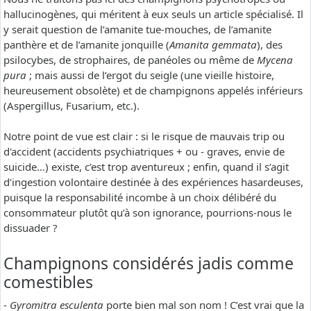
hallucinogènes, qui méritent à eux seuls un article spécialisé. Il
y serait question de l’amanite tue-mouches, de l’amanite
panthère et de l’amanite jonquille (
Amanita gemmata
), des
psilocybes, de strophaires, de panéoles ou même de
Mycena
pura
; mais aussi de l’ergot du seigle (une vieille histoire,
heureusement obsolète) et de champignons appelés inférieurs
(Aspergillus, Fusarium, etc.).
Notre point de vue est clair : si le risque de mauvais trip ou
d'accident (accidents psychiatriques + ou - graves, envie de
suicide...) existe, c’est trop aventureux ; enfin, quand il s’agit
d’ingestion volontaire destinée à des expériences hasardeuses,
puisque la responsabilité incombe à un choix délibéré du
consommateur plutôt qu’à son ignorance, pourrions-nous le
dissuader ?
Champignons considérés jadis comme
comestibles
-
Gyromitra esculenta
porte bien mal son nom ! C’est vrai que la