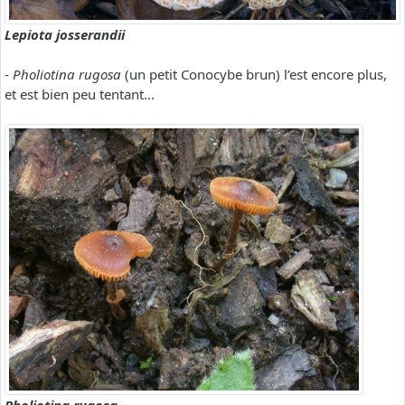
Lepiota josserandii
-
Pholiotina rugosa
(un petit Conocybe brun) l’est encore plus,
et est bien peu tentant...