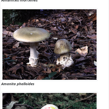
Amanites mortelles
Amanita phalloides