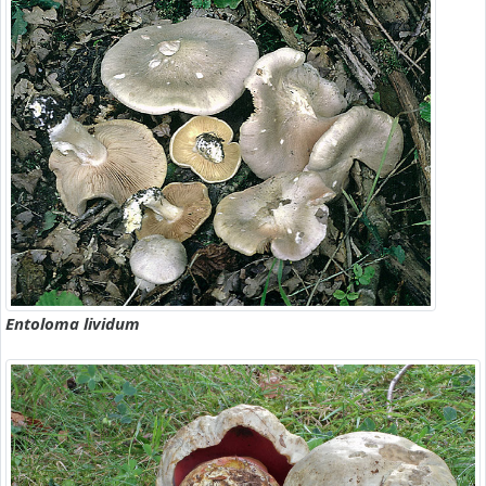
Entoloma lividum