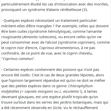
particulièrement étudié les cas d’intoxication avec des morilles,
provoquant un syndrome d’ataxie cérébelleuse (3).
- Quelques espèces nécessitant un traitement particulier
méritent-elles d’être mangées ? Par exemple, celles qui doivent
être bien cuites (syndrome hémolytique), comme l’amanite
rougissante (
Amanita rubescens
), ou encore celles qu’on ne
peut consommer avec de l’alcool (syndrome coprinien), comme
le coprin noir d’encre,
Coprinus atramentarius
, à ne pas
confondre, de ce point de vue, avec le coprin chevelu,
"
Coprinus comatus
".
- Certaines espèces contiennent des poisons qui n’ont pas
encore été isolés. C’est le cas de deux grandes lépiotes, alors
que l’opinion largement répandue est qu’on ne doit se méfier
que des petites espèces dans ce genre:
Chlorophyllum
molybdites
(=
Lepiota morganii
ou
L. esculenta
!), à lames
devenant glauques, est une espèce plutôt tropicale qu’on
trouve surtout dans les serres des jardins botaniques, mais qui
a été récemment observée en Sicile. Vu le réchauffement