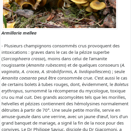
Armillaria mellea
- Plusieurs champignons consommés crus provoquent des
intoxications : graves dans le cas de la pézize superbe
(
Sarcosphaera crassa
), moins dans celui de l’amanite
rougissante (
Amanita rubescens
) et de quelques consoeurs (
A.
vaginata
,
A. crocea
,
A. strobiliformis
,
A. lividopallescens
) ; seule
Amanita caesarea
peut être consommée crue. C’est aussi le cas
de certains bolets à tubes rouges, dont, évidemment, le
Boletus
erythropus
, surnommé la récompense du mycologue, toxique
cru ou mal cuit. Des grands ascomycètes tels que les morilles,
helvelles et pézizes contiennent des hémolysines normalement
détruites à partir de 70°. Une seule petite morille, servie en
amuse-gueule dans une verrine, avec un jaune d’œuf, lors d’un
grand banquet de mariage, a signé la fin de la noce pour des
convives. Le Dr Philippe Saviuc, disciple du Dr Giacomoni, a