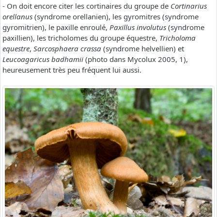
- On doit encore citer les cortinaires du groupe de
Cortinarius
orellanus
(syndrome orellanien), les gyromitres (syndrome
gyromitrien), le paxille enroulé,
Paxillus involutus
(syndrome
paxillien), les tricholomes du groupe équestre,
Tricholoma
equestre
,
Sarcosphaera crassa
(syndrome helvellien) et
Leucoagaricus badhamii
(photo dans Mycolux 2005, 1),
heureusement très peu fréquent lui aussi.