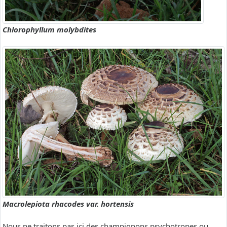
Chlorophyllum molybdites
Macrolepiota rhacodes var. hortensis
Nous ne traitons pas ici des champignons psychotropes ou