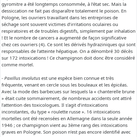
gyromitre a été longtemps consommée, à l’état sec. Mais la
dessiccation ne fait pas disparaître totalement le poison. En
Pologne, les ouvriers travaillant dans les entreprises de
séchage sont souvent victimes d’irritations oculaires ou
respiratoires et de troubles digestifs, simplement par inhalation
! Et le nombre de cancers a augmenté de façon significative
chez ces ouvriers (4). Ce sont les dérivés hydraziniques qui sont
responsables de l’atteinte hépatique. On a dénombré 30 décès
sur 172 intoxications ! Ce champignon doit donc être considéré
comme mortel.
-
Paxillus involutus
est une espèce bien connue et très
fréquente, venant en cercle sous les bouleaux et les épicéas.
Avec la mode des barbecues sur lesquels la « chanterelle brune
» était cuite sommairement, de nombreux accidents ont attiré
l’attention des toxicologues. Il s’agit d’intoxications
inconstantes, du type « roulette russe ». 16 intoxications
mortelles ont été recensées en Allemagne dans la seule année
1946 ; ce champignon vient au 3ème rang des intoxications
graves en Pologne. Son poison n’est pas encore identifié avec