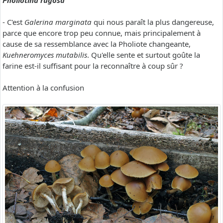
Pholiotina rugosa
- C'est
Galerina marginata
qui nous paraît la plus dangereuse,
parce que encore trop peu connue, mais principalement à
cause de sa ressemblance avec la Pholiote changeante,
Kuehneromyces mutabilis
. Qu'elle sente et surtout goûte la
farine est-il suffisant pour la reconnaître à coup sûr ?
Attention à la confusion